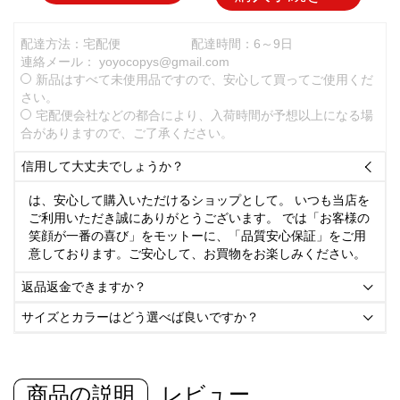
配達方法：宅配便
配達時間：6～9日
連絡メール：
yoyocopys@gmail.com
新品はすべて未使用品ですので、安心して買ってご使用くだ
さい。
宅配便会社などの都合により、入荷時間が予想以上になる場
合がありますので、ご了承ください。
信用して大丈夫でしょうか？

は、安心して購入いただけるショップとして。 いつも当店を
ご利用いただき誠にありがとうございます。 では「お客様の
笑顔が一番の喜び」をモットーに、「品質安心保証」をご用
意しております。ご安心して、お買物をお楽しみください。
返品返金できますか？

サイズとカラーはどう選べば良いですか？

商品の説明
レビュー