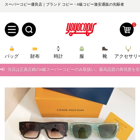
スーパーコピー優良店｜ブランド コピー・n級コピー激安通販の先駆者
0
新
バッグ
規
ロ
財布
時計
服
靴
アクセサリ
📢
当店は正真正銘のn級スーパーコピーのみ取扱い。最高品質の再現度を
ユ
グ
📢
2026春の新作続々更新中！期間中のご注文でお得な割引をご利用いただ
0
ー
イ
📢
新作入荷！ルイ・ヴィトンスーパーコピー バッグ最新モデルが登場。上
ザ
ン
📢
当店は正真正銘のn級スーパーコピーのみ取扱い。最高品質の再現度を
オ
ー
📢
2026春の新作続々更新中！期間中のご注文でお得な割引をご利用いただ
ー
お
yoyocopys@gmail.com
📢
新作入荷！ルイ・ヴィトンスーパーコピー バッグ最新モデルが登場。上
登
ダ
知