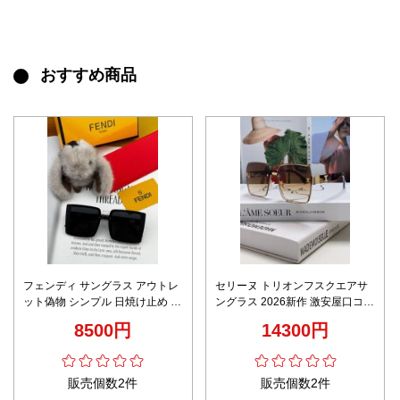
おすすめ商品
フェンディ サングラス アウトレ
セリーヌ トリオンフスクエアサ
ット偽物 シンプル 日焼け止め 眼
ングラス 2026新作 激安屋口コミ
鏡 高品質 FD2250
高評価 口コミ多数 精密ディテー
8500円
14300円
ル 高再現度 高級感仕上げ 安心サ
イト
販売個数2件
販売個数2件