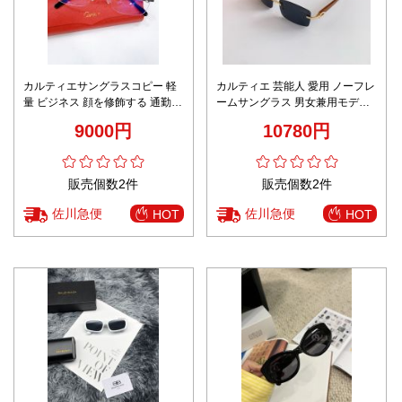
カルティエサングラスコピー 軽
カルティエ 芸能人 愛用 ノーフレ
量 ビジネス 顔を修飾する 通勤
ームサングラス 男女兼用モデル
シンプル CT0499S ブルー
精密ディテール 高級感仕上げ
9000円
10780円
販売個数2件
販売個数2件
佐川急便
佐川急便
HOT
HOT