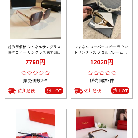
超激得価格 シャネルサングラス
シャネル スーパーコピー ラウン
修理コピー サングラス 紫外線カ
ドサングラス メタルフレームコ
ット 登山 おしゃれ 旅行 人気新
コマーク 精密ディテール
7750円
12020円
作 ブラウン
販売個数2件
販売個数2件
佐川急便
佐川急便
HOT
HOT