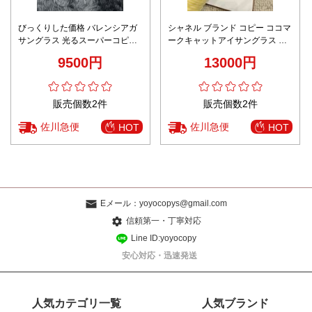
びっくりした価格 バレンシアガ
シャネル ブランド コピー ココマ
サングラス 光るスーパーコピー
ークキャットアイサングラス UV
眼鏡 日焼け止め シンプル 高級感
カット設計 高評価
9500円
13000円
紫外線防止 グレイ
販売個数2件
販売個数2件
佐川急便
佐川急便
HOT
HOT
Eメール：
yoyocopys@gmail.com
信頼第一・丁寧対応
Line ID:yoyocopy
安心対応・迅速発送
人気カテゴリ一覧
人気ブランド