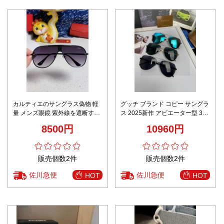
カルティエのサングラス偽物 軽
グッチ ブランド コピー サングラ
量 メンズ眼鏡 紫外線を遮断する
ス 2025新作 アビエーター型 3カ
シンプル 偏光 パープル
ラー選択 高再現度 人気モデル
8500円
10960円
販売個数2件
販売個数2件
佐川急便
佐川急便
HOT
HOT