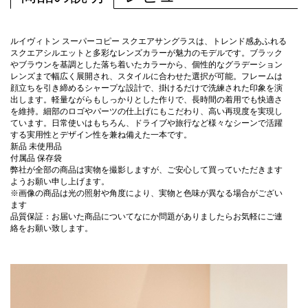
ルイヴィトン スーパーコピー スクエアサングラスは、トレンド感あふれる
スクエアシルエットと多彩なレンズカラーが魅力のモデルです。ブラック
やブラウンを基調とした落ち着いたカラーから、個性的なグラデーション
レンズまで幅広く展開され、スタイルに合わせた選択が可能。フレームは
顔立ちを引き締めるシャープな設計で、掛けるだけで洗練された印象を演
出します。軽量ながらもしっかりとした作りで、長時間の着用でも快適さ
を維持。細部のロゴやパーツの仕上げにもこだわり、高い再現度を実現し
ています。日常使いはもちろん、ドライブや旅行など様々なシーンで活躍
する実用性とデザイン性を兼ね備えた一本です。
新品 未使用品
付属品 保存袋
弊社が全部の商品は実物を撮影しますが、ご安心して買っていただきます
ようお願い申し上げます。
※画像の商品は光の照射や角度により、実物と色味が異なる場合がござい
ます
品質保証：お届いた商品についてなにか問題がありましたらお気軽にご連
絡をお願い致します。