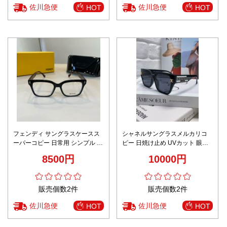
佐川急便
佐川急便
HOT
HOT
フェンディ サングラスケースス
シャネルサングラスメルカリコ
ーパーコピー 日常用 シンプル 日
ピー 日焼け止め UVカット 眼鏡
焼け止め 眼鏡 男女兼用 ブラウン
優雅レディ ブラック
8500円
10000円
販売個数2件
販売個数2件
佐川急便
佐川急便
HOT
HOT