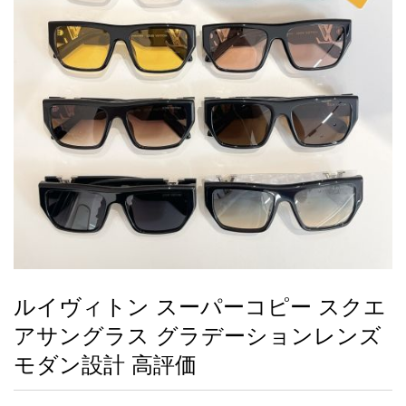
録
ー
ら
アイフォーンケ
管
せ
2026人気特集
アクセサリー
衣装セット
住まい用品
スカーフ
バッグ
ズボン
ベルト
財布
時計
小物
服
靴
ース
理
最
新
製
品
ルイヴィトン スーパーコピー スクエ
お
アサングラス グラデーションレンズ
す
す
モダン設計 高評価
め
商