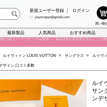
正銘のn級スーパーコピーのみ取扱い。最高品質の再現度を安心してお選
新規ユーザー登録
ログイン
026春の新作続々更新中！期間中のご注文でお得な割引をご利用いただ
yoyocopys@gmail.com
イ・ヴィトンスーパーコピー バッグ最新モデルが登場。上質な仕上が
買い物
正銘のn級スーパーコピーのみ取扱い。最高品質の再現度を安心してお選
最新製品
人気商品
おすすめ商品
026春の新作続々更新中！期間中のご注文でお得な割引をご利用いただ
イ・ヴィトンスーパーコピー バッグ最新モデルが登場。上質な仕上が
>
>
ルイヴィトン LOUIS VUITTON
サングラス
ルイヴィ
デザイン 口コミ多数
ルイ
サン
ンデ