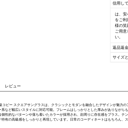
信用し
は、安
をご利
様の笑
ご用意
い。
返品返
サイズ
レビュー
物級コピー スクエアサングラスは、クラシックとモダンを融合したデザインが魅力
ー系など幅広いスタイルに対応可能。フレームはしっかりとした厚みがありながら
は個性的なパターンや落ち着いたカラーが採用され、顔周りに存在感をプラス。テ
ド特有の高級感をしっかりと再現しています。日常のコーディネートはもちろん、