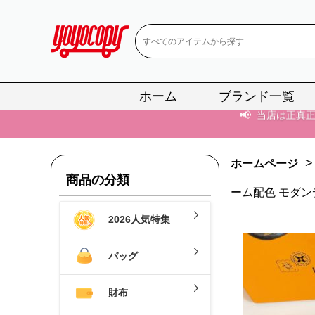
📢
当店は正真
📢
2
📢
新作入荷！ル
📢
当店は正真
ホーム
ブランド一覧
📢
2
📢
新作入荷！ル
>
ホームページ
商品の分類
ーム配色 モダン
2026人気特集
バッグ
財布