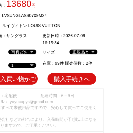
13680
格：
円
VSUNGLASS0709M24
：
ルイヴィトン LOUIS VUITTON
類：
サングラス
更新日時：2026-07-09
16:15:34
サイズ：
在庫：99件 販売個数：2件
加入買い物かご
購入手続きへ
法：宅配便
配達時間：6～9日
ール：
yoyocopys@gmail.com
はすべて未使用品ですので、安心して買ってご使用く
。
便会社などの都合により、入荷時間が予想以上になる
ありますので、ご了承ください。