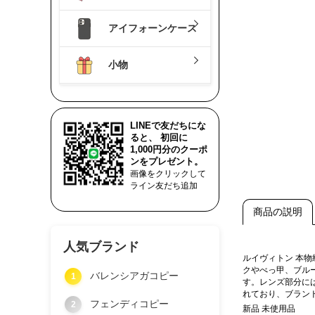
アイフォーンケース
小物
LINEで友だちにな
ると、 初回に
1,000円分のクーポ
ンをプレゼント。
画像をクリックして
ライン友だち追加
商品の説明
人気ブランド
ルイヴィトン 本
クやべっ甲、ブル
バレンシアガコピー
1
す。レンズ部分に
れており、ブラン
フェンディコピー
2
新品 未使用品