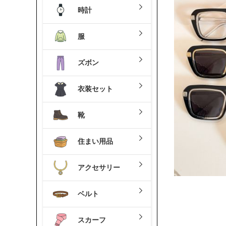
時計
服
ズボン
衣装セット
靴
住まい用品
アクセサリー
ベルト
スカーフ