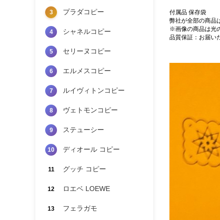
プラダコピー
3
付属品 保存袋
弊社が全部の商品
※画像の商品は光
シャネルコピー
4
品質保証：お届い
セリーヌコピー
5
エルメスコピー
6
ルイヴィトンコピー
7
ヴェトモンコピー
8
ステューシー
9
ディオール コピー
10
グッチ コピー
11
ロエベ LOEWE
12
フェラガモ
13