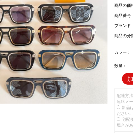
商品の価
商品番号：L
ブランド
商品の分
カラー：
数量：
配達方
連絡メ
新品
ださい
宅配
場合が