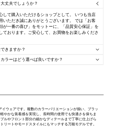
て大丈夫でしょうか？

心して購入いただけるショップとして。 いつも当店
用いただき誠にありがとうございます。 では「お客
顔が一番の喜び」をモットーに、「品質安心保証」を
しております。ご安心して、お買物をお楽しみくださ
金できますか？

とカラーはどう選べば良いですか？

のアイウェアです。複数のカラーバリエーションが揃い、ブラッ
も軽やかな装着感を実現し、長時間の使用でも快適さを保ちま
ンプルやフロント部分の細かなディテールまで丁寧に仕上げら
ストリートやモードスタイルにもマッチする万能モデルです。