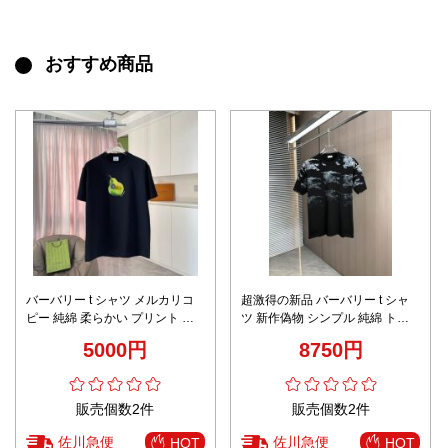
おすすめ商品
バーバリー t シャツ メルカリコ
超激得の新品 バーバリー t シャ
ピー 純綿 柔らかい プリント ト
ツ 新作偽物 シンプル 純綿 トッ
ップス 短袖 ブラック
プス 短袖 プリント ブラック
5000円
8750円
販売個数2件
販売個数2件
佐川急便
佐川急便
HOT
HOT