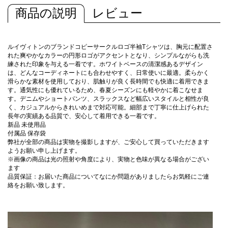
商品の説明
レビュー
ルイヴィトンのブランドコピーサークルロゴ半袖Tシャツは、胸元に配置さ
れた爽やかなカラーの円形ロゴがアクセントとなり、シンプルながらも洗
練された印象を与える一着です。ホワイトベースの清潔感あるデザイン
は、どんなコーディネートにも合わせやすく、日常使いに最適。柔らかく
滑らかな素材を使用しており、肌触りが良く長時間でも快適に着用できま
す。通気性にも優れているため、春夏シーズンにも軽やかに着こなせま
す。デニムやショートパンツ、スラックスなど幅広いスタイルと相性が良
く、カジュアルからきれいめまで対応可能。細部まで丁寧に仕上げられた
長年の実績ある品質で、安心して着用できる一着です。
新品 未使用品
付属品 保存袋
弊社が全部の商品は実物を撮影しますが、ご安心して買っていただきます
ようお願い申し上げます。
※画像の商品は光の照射や角度により、実物と色味が異なる場合がござい
ます
品質保証：お届いた商品についてなにか問題がありましたらお気軽にご連
絡をお願い致します。