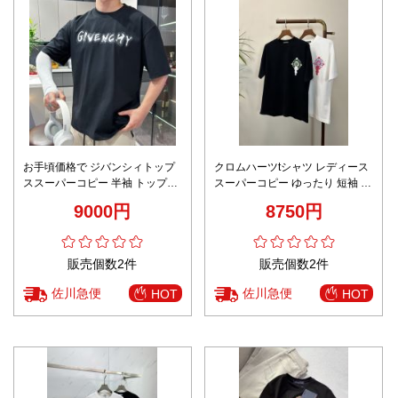
お手頃価格で ジバンシィトップ
クロムハーツtシャツ レディース
ススーパーコピー 半袖 トップス
スーパーコピー ゆったり 短袖 プ
夏服 プリント 純綿Tシャツ 男女
リント トップス 100％綿 多色可
9000円
8750円
兼用 ブラック
選
販売個数2件
販売個数2件
佐川急便
佐川急便
HOT
HOT