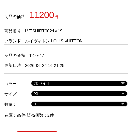
品
11200
商品の価格：
円
人
気
商品番号：LVTSHIRT0624M19
商
品
ブランド：
ルイヴィトン LOUIS VUITTON
商品の分類：
Tシャツ
セ
更新日時：2026-06-24 16:21:25
ー
ル
商
カラー：
品
サイズ：
数量：
在庫：99件 販売個数：2件