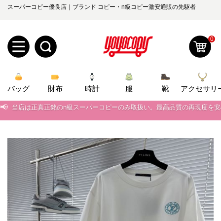
スーパーコピー優良店｜ブランド コピー・n級コピー激安通販の先駆者
0
新
バッグ
規
ロ
財布
時計
服
靴
アクセサリ
📢
当店は正真正銘のn級スーパーコピーのみ取扱い。最高品質の再現度を
ユ
グ
📢
2026春の新作続々更新中！期間中のご注文でお得な割引をご利用いただ
0
ー
イ
📢
新作入荷！ルイ・ヴィトンスーパーコピー バッグ最新モデルが登場。上
📢
当店は正真正銘のn級スーパーコピーのみ取扱い。最高品質の再現度を
ザ
ン
オ
📢
2026春の新作続々更新中！期間中のご注文でお得な割引をご利用いただ
ー
ー
お
yoyocopys@gmail.com
📢
新作入荷！ルイ・ヴィトンスーパーコピー バッグ最新モデルが登場。上
登
ダ
知