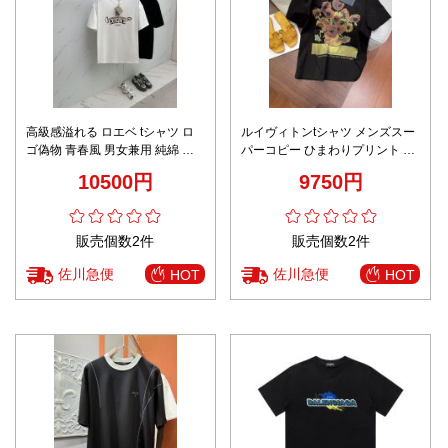
高級感溢れる ロエベ tシャツ ロ
ルイヴィトンtシャツ メンズスー
ゴ偽物 青春風 男女兼用 純綿 半
パーコピー ひまわりプリント 半
袖トップス 大販売 シンプル ホワ
袖 トップス 柔軟 100％綿 ブラッ
10500円
9750円
イト
ク
販売個数2件
販売個数2件
佐川急便
佐川急便
HOT
HOT