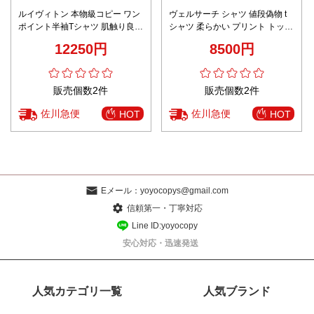
ルイヴィトン 本物級コピー ワン
ヴェルサーチ シャツ 値段偽物 t
ポイント半袖Tシャツ 肌触り良好
シャツ 柔らかい プリント トップ
シンプル設計 発送保証
ス 100％綿 ゆったり 多色可選
12250円
8500円
販売個数2件
販売個数2件
佐川急便
佐川急便
HOT
HOT
Eメール：
yoyocopys@gmail.com
信頼第一・丁寧対応
Line ID:yoyocopy
安心対応・迅速発送
人気カテゴリ一覧
人気ブランド