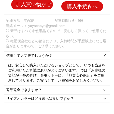
加入買い物かご
購入手続きへ
配達方法：宅配便
配達時間：6～9日
連絡メール：
yoyocopys@gmail.com
新品はすべて未使用品ですので、安心して買ってご使用くだ
さい。
宅配便会社などの都合により、入荷時間が予想以上になる場
合がありますので、ご了承ください。
信用して大丈夫でしょうか？

は、安心して購入いただけるショップとして。 いつも当店を
ご利用いただき誠にありがとうございます。 では「お客様の
笑顔が一番の喜び」をモットーに、「品質安心保証」をご用
意しております。ご安心して、お買物をお楽しみください。
返品返金できますか？

サイズとカラーはどう選べば良いですか？
