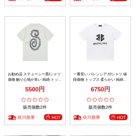
お勧め品 ステューシー黒tシャツ
一番安い バレンシアガtシャツ 値
偽物 触り心地が良い 純綿 トップ
段偽物 トップス 柔らかい 純綿
ス プリント 人気販売 グレイ
ロゴプリント 半袖 シンプル ホワ
5500円
6750円
イト
販売個数2件
販売個数2件
佐川急便
佐川急便
HOT
HOT