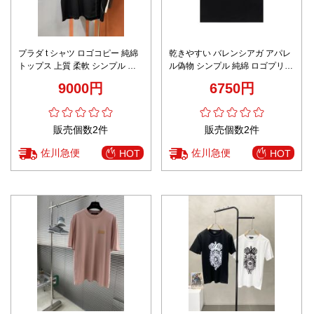
プラダ t シャツ ロゴコピー 純綿
乾きやすい バレンシアガ アパレ
トップス 上質 柔軟 シンプル ブ
ル偽物 シンプル 純綿 ロゴプリン
ラック
ト トップス 半袖 品質保証 ブラ
9000円
6750円
ック
販売個数2件
販売個数2件
佐川急便
佐川急便
HOT
HOT