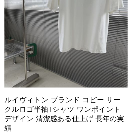
録
ー
ら
アイフォーンケ
管
せ
2026人気特集
アクセサリー
衣装セット
住まい用品
スカーフ
バッグ
ズボン
ベルト
財布
時計
小物
服
靴
ース
理
最
新
製
品
ルイヴィトン ブランド コピー サー
お
クルロゴ半袖Tシャツ ワンポイント
す
す
デザイン 清潔感ある仕上げ 長年の実
め
績
商