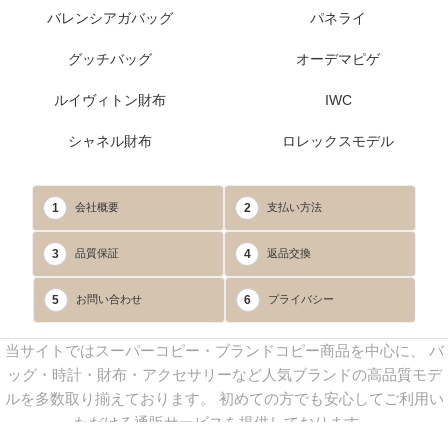
バレンシアガバッグ
パネライ
グッチバッグ
オーデマピゲ
ルイヴィトン財布
IWC
シャネル財布
ロレックスモデル
1
2
会社概要
支払い方法
3
4
品質保証
返品交換
5
6
お問い合わせ
プライバシー
当サイトではスーパーコピー・ブランドコピー商品を中心に、 バ
ッグ・時計・財布・アクセサリーなど人気ブランドの高品質モデ
ルを多数取り揃えております。 初めての方でも安心してご利用い
ただける通販サービスを提供しております。
連絡先：
yoyocopys@gmail.com
／ Line: yoyocopy ／ 店長：渡辺