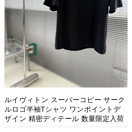
録
ー
ら
アイフォーンケ
管
せ
2026人気特集
アクセサリー
衣装セット
住まい用品
スカーフ
バッグ
ズボン
ベルト
財布
時計
小物
服
靴
ース
理
最
新
製
品
ルイヴィトン スーパーコピー サーク
お
ルロゴ半袖Tシャツ ワンポイントデ
す
す
ザイン 精密ディテール 数量限定入荷
め
商