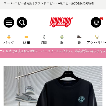
スーパーコピー優良店｜ブランド コピー・n級コピー激安通販の先駆者
0
新
バッグ
規
ロ
財布
時計
服
靴
アクセサリ
📢
当店は正真正銘のn級スーパーコピーのみ取扱い。最高品質の再現度を
ユ
グ
📢
2026春の新作続々更新中！期間中のご注文でお得な割引をご利用いただ
0
ー
イ
📢
新作入荷！ルイ・ヴィトンスーパーコピー バッグ最新モデルが登場。上
📢
当店は正真正銘のn級スーパーコピーのみ取扱い。最高品質の再現度を
ザ
ン
オ
📢
2026春の新作続々更新中！期間中のご注文でお得な割引をご利用いただ
ー
ー
お
📢
yoyocopys@gmail.com
新作入荷！ルイ・ヴィトンスーパーコピー バッグ最新モデルが登場。上
登
ダ
知