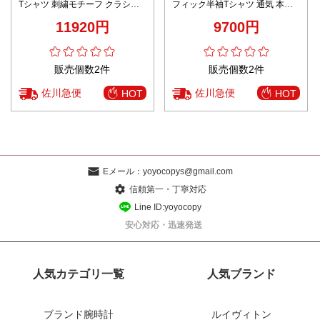
Tシャツ 刺繍モチーフ クラシッ
フィック半袖Tシャツ 通気 本格
クデザイン 新作
派モデル
11920円
9700円
販売個数2件
販売個数2件
佐川急便
佐川急便
HOT
HOT
Eメール：
yoyocopys@gmail.com
信頼第一・丁寧対応
Line ID:yoyocopy
安心対応・迅速発送
人気カテゴリ一覧
人気ブランド
ブランド腕時計
ルイヴィトン