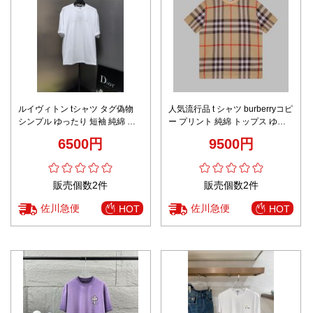
ルイヴィトン tシャツ タグ偽物
人気流行品 t シャツ burberryコピ
シンプル ゆったり 短袖 純綿 ト
ー プリント 純綿 トップス ゆっ
ップス ロゴ刺繍 ホワイト
たり 柔軟 格子模様 ブラウン
6500円
9500円
販売個数2件
販売個数2件
佐川急便
佐川急便
HOT
HOT