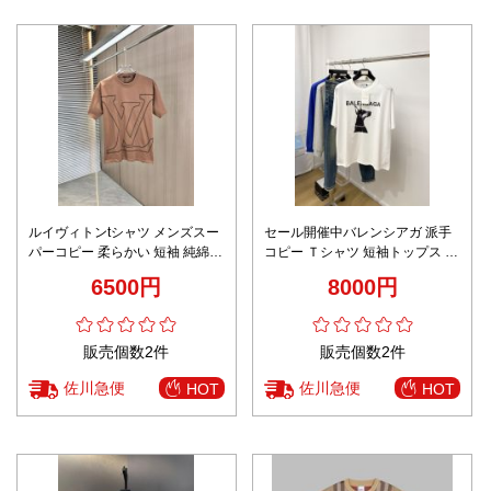
ルイヴィトンtシャツ メンズスー
セール開催中バレンシアガ 派手
パーコピー 柔らかい 短袖 純綿
コピー Ｔシャツ 短袖トップス シ
トップス ゆったり ブラウン
ンプル 100%綿 プリント 男女兼
6500円
8000円
用 ホワイト
販売個数2件
販売個数2件
佐川急便
佐川急便
HOT
HOT