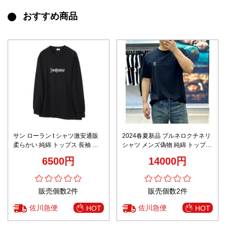
おすすめ商品
サン ローラン t シャツ激安通販
2024春夏新品 ブルネロクチネリ
柔らかい 純綿 トップス 長袖 プ
シャツ メンズ偽物 純綿 トップス
リント ブラック
半袖 プリント ブラック
6500円
14000円
販売個数2件
販売個数2件
佐川急便
佐川急便
HOT
HOT