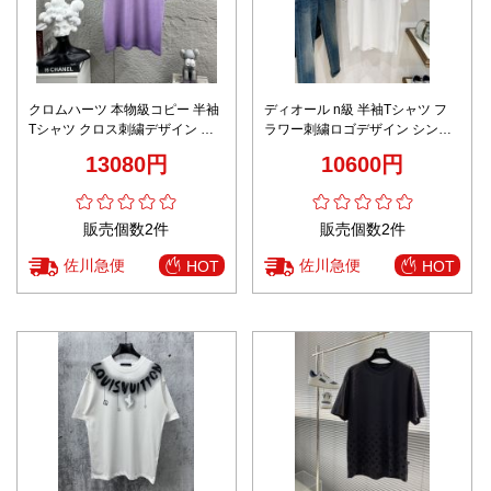
クロムハーツ 本物級コピー 半袖
ディオール n級 半袖Tシャツ フ
Tシャツ クロス刺繍デザイン 通
ラワー刺繍ロゴデザイン シンプ
気 精密ディテール 上質感
ルデザイン 上質感
13080円
10600円
販売個数2件
販売個数2件
佐川急便
佐川急便
HOT
HOT