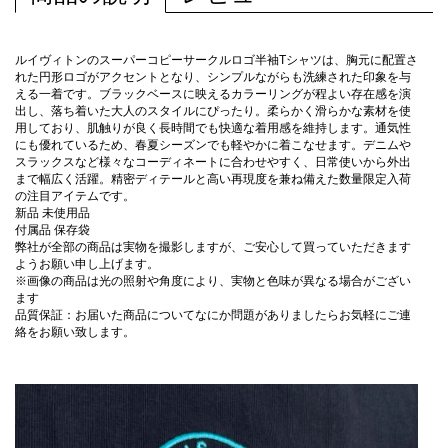
ルイヴィトンのスーパーコピーサークルロゴ半袖Tシャツは、胸元に配置さ
れた円形ロゴがアクセントとなり、シンプルながらも洗練された印象を与
える一着です。ブラックベースに映えるカラーリングが程よい存在感を演
出し、落ち着いた大人のスタイルにぴったり。柔らかく滑らかな素材を使
用しており、肌触りが良く長時間でも快適な着用感を維持します。通気性
にも優れているため、春夏シーズンでも軽やかに着こなせます。デニムや
スラックスなど様々なコーディネートに合わせやすく、日常使いから外出
まで幅広く活躍。精密ディテールと高い再現度を兼ね備えた数量限定入荷
の注目アイテムです。
新品 未使用品
付属品 保存袋
弊社が全部の商品は実物を撮影しますが、ご安心して買っていただきます
ようお願い申し上げます。
※画像の商品は光の照射や角度により、実物と色味が異なる場合がござい
ます
品質保証：お届いた商品についてなにか問題がありましたらお気軽にご連
絡をお願い致します。