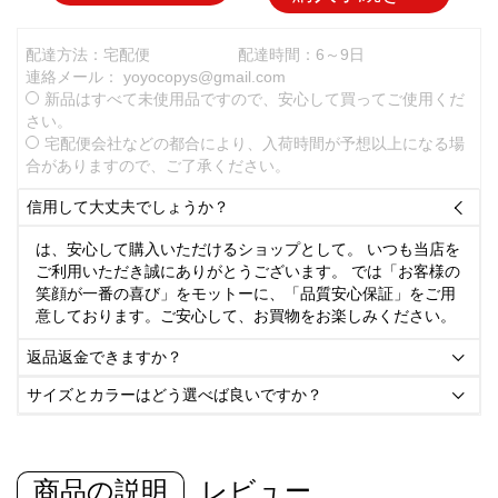
配達方法：宅配便
配達時間：6～9日
連絡メール：
yoyocopys@gmail.com
新品はすべて未使用品ですので、安心して買ってご使用くだ
さい。
宅配便会社などの都合により、入荷時間が予想以上になる場
合がありますので、ご了承ください。
信用して大丈夫でしょうか？

は、安心して購入いただけるショップとして。 いつも当店を
ご利用いただき誠にありがとうございます。 では「お客様の
笑顔が一番の喜び」をモットーに、「品質安心保証」をご用
意しております。ご安心して、お買物をお楽しみください。
返品返金できますか？

サイズとカラーはどう選べば良いですか？

商品の説明
レビュー