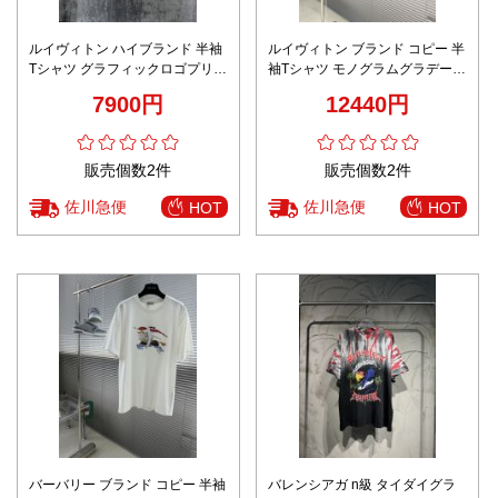
ルイヴィトン ハイブランド 半袖
ルイヴィトン ブランド コピー 半
Tシャツ グラフィックロゴプリン
袖Tシャツ モノグラムグラデーシ
ト ストリートデザイン 機能
ョン 口コミ多数
7900円
12440円
販売個数2件
販売個数2件
佐川急便
佐川急便
HOT
HOT
バーバリー ブランド コピー 半袖
バレンシアガ n級 タイダイグラ