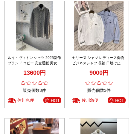
ルイ・ヴィトン シャツ 2025新作
セリーヌ シャツ レディース偽物
ブランド コピー 安全通販 男女兼
ビジネスシャツ 長袖 日焼け止め
用 高評価 上質感 丁寧な縫製 人
軽量シャツ 新品 ファッション 2
13600円
9000円
気モデル
色可選
販売個数3件
販売個数3件
佐川急便
佐川急便
HOT
HOT