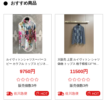
おすすめ商品
ルイヴィトンシャツスーパーコ
大販売 上質 ルイヴィトン シャツ
ピー カラフル トップス ビジネス
偽物 トップス 格子模様 LV *nigo
カジュアル プリント ロマンティ
コラボ ファッション ブルー
9750円
11500円
ック ホワイト
販売個数3件
販売個数3件
佐川急便
佐川急便
HOT
HOT