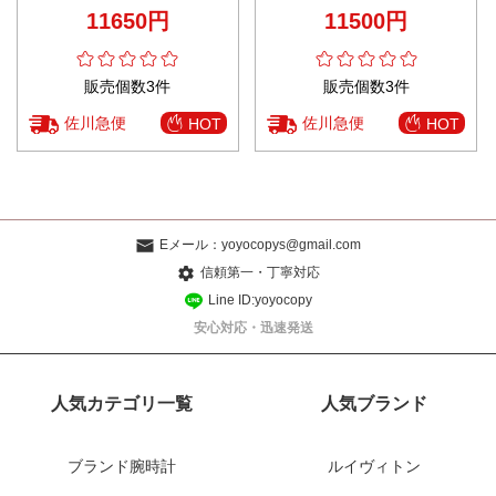
プス ブランド コピー 安心通販
ンサム ブラウン
11650円
11500円
販売個数3件
販売個数3件
佐川急便
佐川急便
HOT
HOT
Eメール：
yoyocopys@gmail.com
信頼第一・丁寧対応
Line ID:yoyocopy
安心対応・迅速発送
人気カテゴリ一覧
人気ブランド
ブランド腕時計
ルイヴィトン