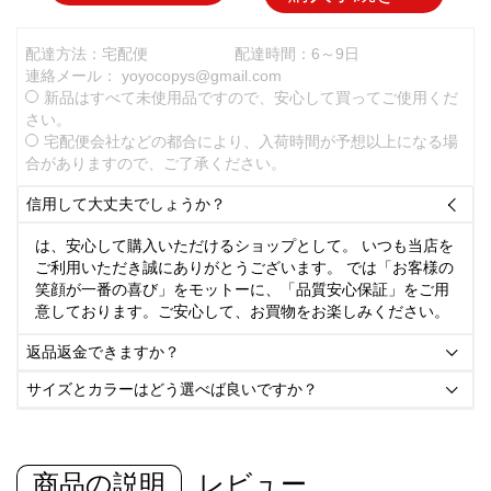
配達方法：宅配便
配達時間：6～9日
連絡メール：
yoyocopys@gmail.com
新品はすべて未使用品ですので、安心して買ってご使用くだ
さい。
宅配便会社などの都合により、入荷時間が予想以上になる場
合がありますので、ご了承ください。
信用して大丈夫でしょうか？

は、安心して購入いただけるショップとして。 いつも当店を
ご利用いただき誠にありがとうございます。 では「お客様の
笑顔が一番の喜び」をモットーに、「品質安心保証」をご用
意しております。ご安心して、お買物をお楽しみください。
返品返金できますか？

サイズとカラーはどう選べば良いですか？

商品の説明
レビュー