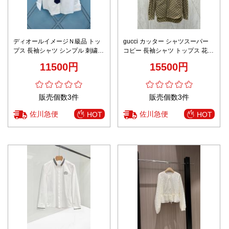
ディオールイメージＮ級品 トッ
gucci カッター シャツスーパー
プス 長袖シャツ シンプル 刺繍
コピー 長袖シャツ トップス 花柄
カジュアル ホワイト
プリント満載 通勤 ブラウン
11500円
15500円
販売個数3件
販売個数3件
佐川急便
佐川急便
HOT
HOT