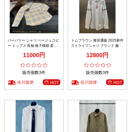
バーバリー シャツ ベージュコピ
トムブラウン 激安通販 2025新作
ー トップス 長袖 格子模様 柔ら
ストライプシャツ ブランド 服 コ
かい 純綿 人気定番 ベージュ
ピー 高再現度 快適な着心地 即納
11000円
12800円
対応
販売個数3件
販売個数3件
佐川急便
佐川急便
HOT
HOT