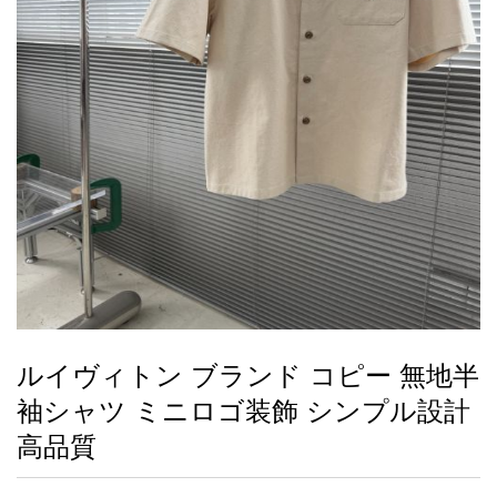
録
ー
ら
アイフォーンケ
管
せ
2026人気特集
アクセサリー
衣装セット
住まい用品
スカーフ
バッグ
ズボン
ベルト
財布
時計
小物
服
靴
ース
理
最
新
製
品
ルイヴィトン ブランド コピー 無地半
お
袖シャツ ミニロゴ装飾 シンプル設計
す
す
高品質
め
商