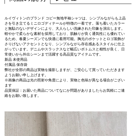
ルイヴィトンのブランド コピー無地半袖シャツは、シンプルながらも上品
さを引き立てるミニロゴディテールが特徴の一着です。落ち着いたカラー
と無駄のないデザインにより、大人らしい洗練された印象を演出します。
軽やかで柔らかな素材を採用しており、肌触りが良く通気性にも優れてい
るため、春夏シーズンでも快適に着用可能。胸元のポケットとロゴ装飾が
さりげないアクセントとなり、シンプルながら存在感あるスタイルに仕上
がっています。デニムやスラックスなど幅広いボトムスと相性が良く、日
常使いから外出シーンまで活躍する高品質なアイテムです。
新品 未使用品
付属品 保存袋
弊社が全部の商品は実物を撮影しますが、ご安心して買っていただきます
ようお願い申し上げます。
※画像の商品は光の照射や角度により、実物と色味が異なる場合がござい
ます
品質保証：お届いた商品についてなにか問題がありましたらお気軽にご連
絡をお願い致します。