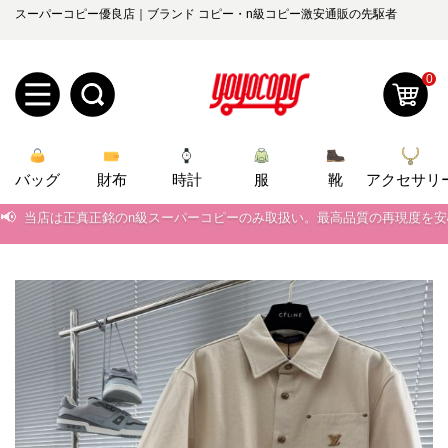
スーパーコピー優良店｜ブランド コピー・n級コピー激安通販の先駆者
0
新
バッグ
規
ロ
財布
時計
服
靴
アクセサリ
📢
当店は正真正銘のn級スーパーコピーのみ取扱い。最高品質の再現度を
ユ
グ
📢
2026春の新作続々更新中！期間中のご注文でお得な割引をご利用いただ
0
ー
イ
📢
新作入荷！ルイ・ヴィトンスーパーコピー バッグ最新モデルが登場。上
📢
当店は正真正銘のn級スーパーコピーのみ取扱い。最高品質の再現度を
ザ
ン
オ
📢
2026春の新作続々更新中！期間中のご注文でお得な割引をご利用いただ
ー
ー
お
📢
yoyocopys@gmail.com
新作入荷！ルイ・ヴィトンスーパーコピー バッグ最新モデルが登場。上
登
ダ
知