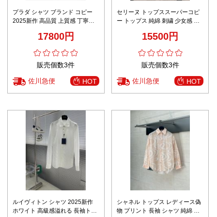
プラダ シャツ ブランド コピー
セリーヌ トップススーパーコピ
2025新作 高品質 上質感 丁寧な
ー トップス 純綿 刺繍 少女感 透
縫製 レビュー高リピ率 人気モデ
視 優雅 シンプル 品質保証 ホワ
17800円
15500円
ル 安心サイト
イト
販売個数3件
販売個数3件
佐川急便
佐川急便
HOT
HOT
ルイヴィトン シャツ 2025新作
シャネル トップス レディース偽
ホワイト 高級感溢れる 長袖トッ
物 プリント 長袖 シャツ 純綿 ハ