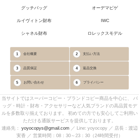
グッチバッグ
オーデマピゲ
ルイヴィトン財布
IWC
シャネル財布
ロレックスモデル
1
2
会社概要
支払い方法
3
4
品質保証
返品交換
5
6
お問い合わせ
プライバシー
当サイトではスーパーコピー・ブランドコピー商品を中心に、 バ
ッグ・時計・財布・アクセサリーなど人気ブランドの高品質モデ
ルを多数取り揃えております。 初めての方でも安心してご利用い
ただける通販サービスを提供しております。
連絡先：
yoyocopys@gmail.com
／ Line: yoyocopy ／ 店長：渡辺
実香 ／ 営業時間：08：30～23：30（24時間受付）