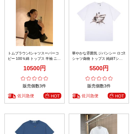
トムブラウンtシャツスーパーコ
華やかな雰囲気 ジバンシー ロゴt
ピー 100％綿 トップス 半袖 ニッ
シャツ偽物 トップス 純綿Tシャ
ト シンプル ブルー
ツ 短袖 カップル ホワイト
10500円
5500円
販売個数3件
販売個数3件
佐川急便
佐川急便
HOT
HOT