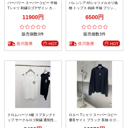
バーバリー スーパーコピー 半袖
バレンシアガtシャツメルカリ偽
Tシャツ 刺繍ロゴデザイン カジ
物 トップス 純綿 半袖 プリント
ュアルスタイル 定番
ブラック ゆったり 高級感 ホワイ
11900円
6500円
ト
販売個数3件
販売個数3件
佐川急便
佐川急便
HOT
HOT
クロムハーツ n級 リブタンクト
ロエベ Tシャツ スーパーコピー
ップ サークルロゴ刺繍 通気性優
優良サイト ブラック 長袖 ロゴ刺
れる 安心サイト人気モデル
繍 快適な着心地 極上の装着感 秘