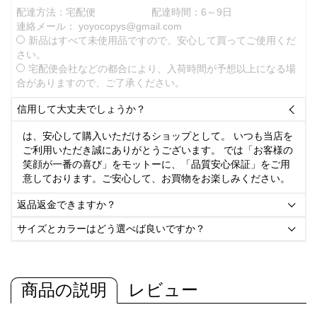
配達方法：宅配便
配達時間：6～9日
連絡メール：
yoyocopys@gmail.com
新品はすべて未使用品ですので、安心して買ってご使用くだ
さい。
宅配便会社などの都合により、入荷時間が予想以上になる場
合がありますので、ご了承ください。
信用して大丈夫でしょうか？

は、安心して購入いただけるショップとして。 いつも当店を
ご利用いただき誠にありがとうございます。 では「お客様の
笑顔が一番の喜び」をモットーに、「品質安心保証」をご用
意しております。ご安心して、お買物をお楽しみください。
返品返金できますか？

サイズとカラーはどう選べば良いですか？

商品の説明
レビュー