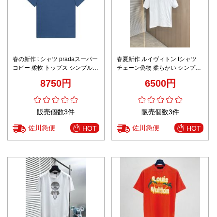
春の新作 t シャツ pradaスーパー
春夏新作 ルイヴィトン tシャツ
コピー 柔軟 トップス シンプル
チェーン偽物 柔らかい シンプル
半袖 純綿 ハンサム ブルー
純綿 トップス ゆったり ホワイト
8750円
6500円
販売個数3件
販売個数3件
佐川急便
佐川急便
HOT
HOT