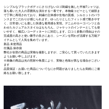
シンプルなブラックボディにさりげないロゴ刺繍を施した半袖Tシャツは、
落ち着いた大人の雰囲気を演出する一着です。本物級コピーとして細部ま
で丁寧に再現されており、刺繍の立体感や生地の質感、シルエットのバラ
ンスまでこだわりが感じられます。ゆったりとしたフィット感で動きやす
く、日常使いにも適した快適な着用感を実現。デニムやカーゴパンツと合
わせたカジュアルスタイルはもちろん、ジャケットのインナーとしても使
いやすく、幅広いコーディネートに対応します。口コミ多数の理由はその
完成度の高さと使い勝手の良さにあり、シーズンを問わず活躍する万能ア
イテムとして人気を集めています。
新品 未使用品
付属品 保存袋
弊社が全部の商品は実物を撮影しますが、ご安心して買っていただきます
ようお願い申し上げます。
※画像の商品は光の照射や角度により、実物と色味が異なる場合がござい
ます
品質保証：お届いた商品についてなにか問題がありましたらお気軽にご連
絡をお願い致します。