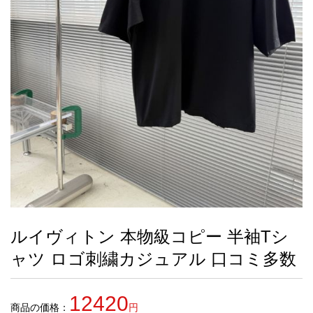
録
ー
ら
アイフォーンケ
管
せ
2026人気特集
アクセサリー
衣装セット
住まい用品
スカーフ
バッグ
ズボン
ベルト
財布
時計
小物
服
靴
ース
理
最
新
製
品
ルイヴィトン 本物級コピー 半袖Tシ
お
ャツ ロゴ刺繍カジュアル 口コミ多数
す
す
め
12420
商
商品の価格：
円