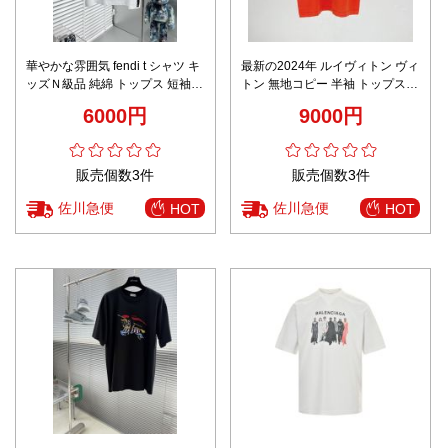
華やかな雰囲気 fendi t シャツ キ
最新の2024年 ルイヴィトン ヴィ
ッズＮ級品 純綿 トップス 短袖
トン 無地コピー 半袖 トップス
プリント シンプル ホワイト
プリント 純綿 レッド
6000円
9000円
販売個数3件
販売個数3件
佐川急便
佐川急便
HOT
HOT