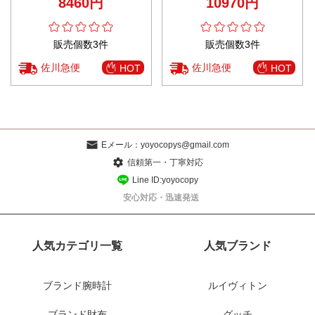
8460円
10970円
密厳守配送
販売個数3件
販売個数3件
佐川急便
佐川急便
HOT
HOT
Eメール：
yoyocopys@gmail.com
信頼第一・丁寧対応
Line ID:yoyocopy
安心対応・迅速発送
人気カテゴリ一覧
人気ブランド
ブランド腕時計
ルイヴィトン
ブランド財布
グッチ