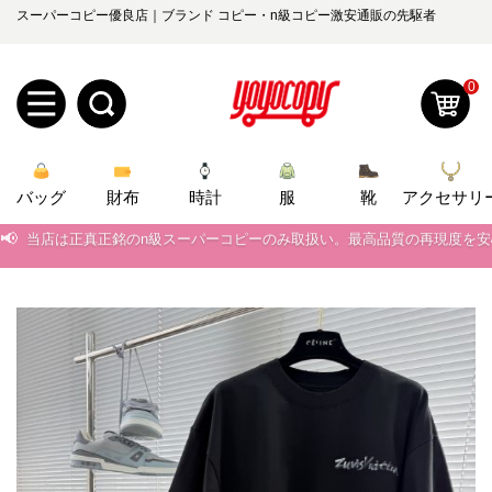
スーパーコピー優良店｜ブランド コピー・n級コピー激安通販の先駆者
0
新
バッグ
規
ロ
財布
時計
服
靴
アクセサリ
📢
当店は正真正銘のn級スーパーコピーのみ取扱い。最高品質の再現度を
ユ
グ
📢
2026春の新作続々更新中！期間中のご注文でお得な割引をご利用いただ
0
ー
イ
📢
新作入荷！ルイ・ヴィトンスーパーコピー バッグ最新モデルが登場。上
📢
当店は正真正銘のn級スーパーコピーのみ取扱い。最高品質の再現度を
ザ
ン
オ
📢
2026春の新作続々更新中！期間中のご注文でお得な割引をご利用いただ
ー
ー
お
yoyocopys@gmail.com
📢
新作入荷！ルイ・ヴィトンスーパーコピー バッグ最新モデルが登場。上
登
ダ
知