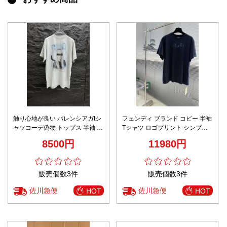
触り心地が良い バレンシアガtシ
フェンディ ブランド コピー 半袖
ャツコーデ偽物 トップス 半袖 プ
Tシャツ ロゴプリント シンプル
リント ホワイト
設計 男女兼用 口コミ多数
8500円
11980円
販売個数3件
販売個数3件
佐川急便
佐川急便
HOT
HOT