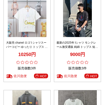
大販売 chanel ロゴ t シャツスー
最新の2025年 tシャツ モンクレ
パーコピー ゆったり トップス 純
ール激安通販 純綿 トップス 短袖
綿 ロゴプリント A009 ホワイト
快適 シンプル カジュアル ブラッ
10250円
9000円
ク
販売個数3件
販売個数3件
佐川急便
佐川急便
HOT
HOT