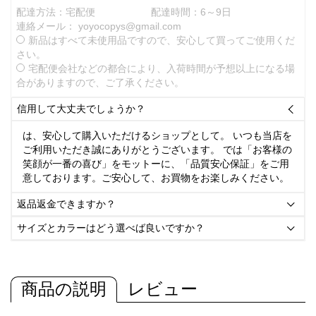
配達方法：宅配便
配達時間：6～9日
連絡メール：
yoyocopys@gmail.com
新品はすべて未使用品ですので、安心して買ってご使用くだ
さい。
宅配便会社などの都合により、入荷時間が予想以上になる場
合がありますので、ご了承ください。
信用して大丈夫でしょうか？

は、安心して購入いただけるショップとして。 いつも当店を
ご利用いただき誠にありがとうございます。 では「お客様の
笑顔が一番の喜び」をモットーに、「品質安心保証」をご用
意しております。ご安心して、お買物をお楽しみください。
返品返金できますか？

サイズとカラーはどう選べば良いですか？

商品の説明
レビュー