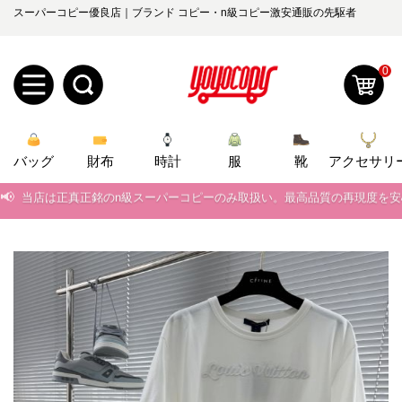
スーパーコピー優良店｜ブランド コピー・n級コピー激安通販の先駆者
0
新
バッグ
規
ロ
財布
時計
服
靴
アクセサリ
📢
当店は正真正銘のn級スーパーコピーのみ取扱い。最高品質の再現度を
ユ
グ
📢
2026春の新作続々更新中！期間中のご注文でお得な割引をご利用いただ
0
ー
イ
📢
新作入荷！ルイ・ヴィトンスーパーコピー バッグ最新モデルが登場。上
ザ
ン
📢
当店は正真正銘のn級スーパーコピーのみ取扱い。最高品質の再現度を
オ
📢
2026春の新作続々更新中！期間中のご注文でお得な割引をご利用いただ
ー
ー
お
yoyocopys@gmail.com
📢
新作入荷！ルイ・ヴィトンスーパーコピー バッグ最新モデルが登場。上
登
ダ
知