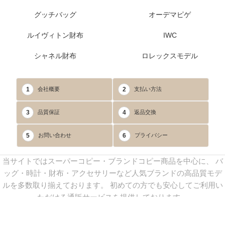
グッチバッグ
オーデマピゲ
ルイヴィトン財布
IWC
シャネル財布
ロレックスモデル
1
2
会社概要
支払い方法
3
4
品質保証
返品交換
5
6
お問い合わせ
プライバシー
当サイトではスーパーコピー・ブランドコピー商品を中心に、 バ
ッグ・時計・財布・アクセサリーなど人気ブランドの高品質モデ
ルを多数取り揃えております。 初めての方でも安心してご利用い
ただける通販サービスを提供しております。
連絡先：
yoyocopys@gmail.com
／ Line: yoyocopy ／ 店長：渡辺
実香 ／ 営業時間：08：30～23：30（24時間受付）