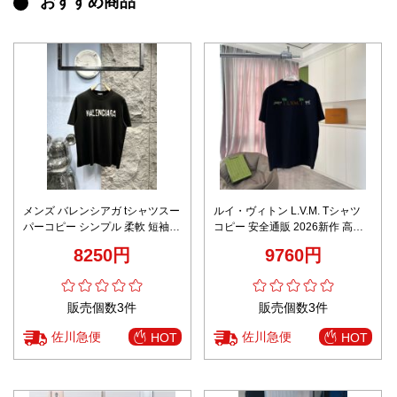
おすすめ商品
メンズ バレンシアガ tシャツスー
ルイ・ヴィトン L.V.M. Tシャツ
パーコピー シンプル 柔軟 短袖
コピー 安全通販 2026新作 高再
トップス XY3411 プリント
現度 通気 快適な着心地 上質感
8250円
9760円
100％綿 ブラック
丁寧な縫製 高品質
販売個数3件
販売個数3件
佐川急便
佐川急便
HOT
HOT