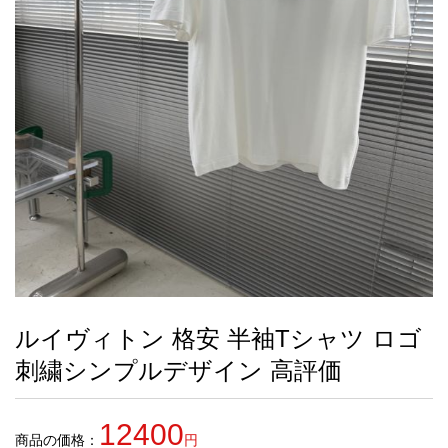
録
ー
ら
アイフォーンケ
管
せ
2026人気特集
アクセサリー
衣装セット
住まい用品
スカーフ
バッグ
ズボン
ベルト
財布
時計
小物
服
靴
ース
理
最
新
製
品
ルイヴィトン 格安 半袖Tシャツ ロゴ
お
刺繍シンプルデザイン 高評価
す
す
め
12400
商
商品の価格：
円