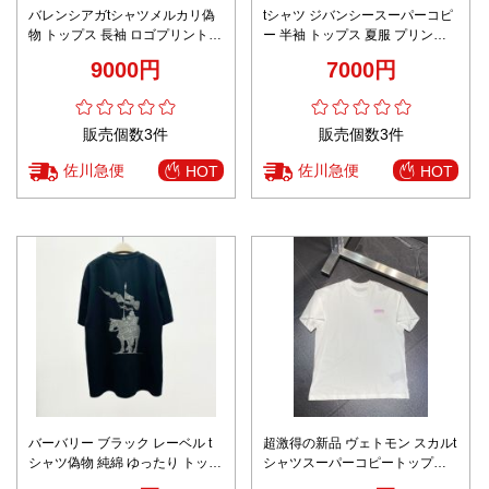
バレンシアガtシャツメルカリ偽
tシャツ ジバンシースーパーコピ
物 トップス 長袖 ロゴプリント
ー 半袖 トップス 夏服 プリント
純綿 シンプル 男女兼用 ホワイト
純綿 Tシャツ 丸首 シンプル ホワ
9000円
7000円
イト
販売個数3件
販売個数3件
佐川急便
佐川急便
HOT
HOT
バーバリー ブラック レーベル t
超激得の新品 ヴェトモン スカルt
シャツ偽物 純綿 ゆったり トップ
シャツスーパーコピートップス
ス 短袖 プリント ブラック
短袖 プリント 純綿 品質保証 メ