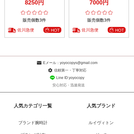
8250円
7000円
ンズ ホワイト
販売個数3件
販売個数3件
佐川急便
佐川急便
HOT
HOT
Eメール：
yoyocopys@gmail.com
信頼第一・丁寧対応
Line ID:yoyocopy
安心対応・迅速発送
人気カテゴリ一覧
人気ブランド
ブランド腕時計
ルイヴィトン