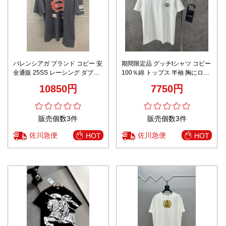
バレンシアガ ブランド コピー 安
期間限定品 グッチtシャツ コピー
全通販 25SS レーシング ダブル
100％綿 トップス 半袖 胸にロゴ
リング 半袖Tシャツ
刺繡 ショット 丸首 シンプル ホ
10850円
7750円
ワイト
販売個数3件
販売個数3件
佐川急便
佐川急便
HOT
HOT