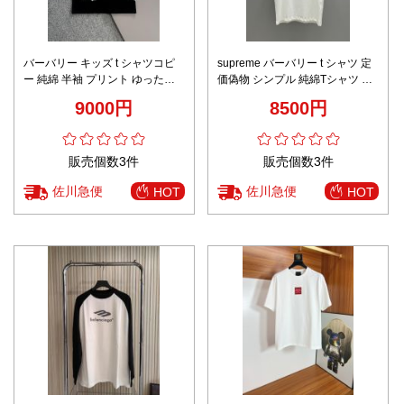
バーバリー キッズ t シャツコピ
supreme バーバリー t シャツ 定
ー 純綿 半袖 プリント ゆったり
価偽物 シンプル 純綿Tシャツ 男
カジュアル トップス 独特 ブラッ
女兼用 トップス 短袖 ホワイト
9000円
8500円
ク
販売個数3件
販売個数3件
佐川急便
佐川急便
HOT
HOT