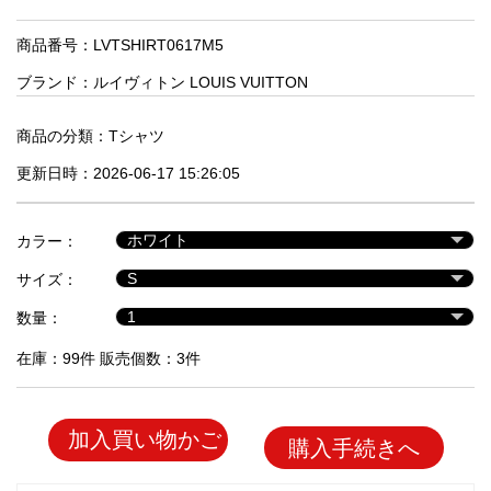
品
商品番号：LVTSHIRT0617M5
ブランド：
ルイヴィトン LOUIS VUITTON
人
気
商
商品の分類：
Tシャツ
品
更新日時：2026-06-17 15:26:05
セ
カラー：
ー
サイズ：
ル
商
数量：
品
在庫：99件 販売個数：3件
加入買い物かご
購入手続きへ