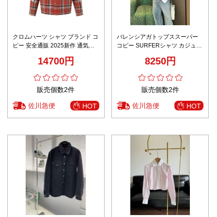
クロムハーツ シャツ ブランド コ
バレンシアガトップススーパー
ピー 安全通販 2025新作 通気良
コピー SURFERシャツ カジュア
好 男女兼用 高品質素材使用 丁寧
ル 刺繍 ゆったり 男女兼用 ホワ
14700円
8250円
な縫製 シンプルデザイン 高評価
イト
モデル
販売個数2件
販売個数2件
佐川急便
佐川急便
HOT
HOT