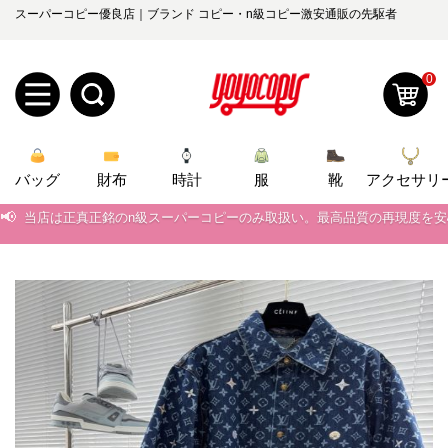
スーパーコピー優良店｜ブランド コピー・n級コピー激安通販の先駆者
0
新
バッグ
規
ロ
財布
時計
服
靴
アクセサリ
📢
当店は正真正銘のn級スーパーコピーのみ取扱い。最高品質の再現度を
ユ
グ
📢
2026春の新作続々更新中！期間中のご注文でお得な割引をご利用いただ
0
📢
ー
イ
新作入荷！ルイ・ヴィトンスーパーコピー バッグ最新モデルが登場。上
📢
当店は正真正銘のn級スーパーコピーのみ取扱い。最高品質の再現度を
ザ
ン
オ
📢
2026春の新作続々更新中！期間中のご注文でお得な割引をご利用いただ
ー
ー
お
📢
新作入荷！ルイ・ヴィトンスーパーコピー バッグ最新モデルが登場。上
yoyocopys@gmail.com
登
ダ
知