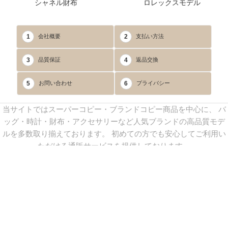
シャネル財布
ロレックスモデル
1
2
会社概要
支払い方法
3
4
品質保証
返品交換
5
6
お問い合わせ
プライバシー
当サイトではスーパーコピー・ブランドコピー商品を中心に、 バ
ッグ・時計・財布・アクセサリーなど人気ブランドの高品質モデ
ルを多数取り揃えております。 初めての方でも安心してご利用い
ただける通販サービスを提供しております。
連絡先：
yoyocopys@gmail.com
／ Line: yoyocopy ／ 店長：渡辺
実香 ／ 営業時間：08：30～23：30（24時間受付）
※当WEBサイト掲載写真の無断転載・外部利用を禁止します。
Copyright © 2013-2025
YOYOCOPY
All Rights Reserved.
sitemap