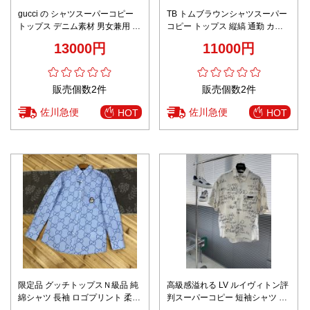
gucci の シャツスーパーコピー
TB トムブラウンシャツスーパー
トップス デニム素材 男女兼用 シ
コピー トップス 縦縞 通勤 カジ
ンプル ファッション ブルー
ュアル ピンク
13000円
11000円
販売個数2件
販売個数2件
佐川急便
佐川急便
HOT
HOT
限定品 グッチトップスＮ級品 純
高級感溢れる LV ルイヴィトン評
綿シャツ 長袖 ロゴプリント 柔ら
判スーパーコピー 短袖シャツ ハ
かい シンプル ブルー
ンサム プリント 芸術感 ホワイト