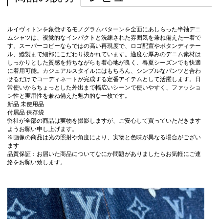
ルイヴィトンを象徴するモノグラムパターンを全面にあしらった半袖デニ
ムシャツは、視覚的なインパクトと洗練された雰囲気を兼ね備えた一着で
す。スーパーコピーならではの高い再現度で、ロゴ配置やボタンディテー
ル、縫製まで細部にこだわり抜かれています。適度な厚みのデニム素材は
しっかりとした質感を持ちながらも着心地が良く、春夏シーズンでも快適
に着用可能。カジュアルスタイルにはもちろん、シンプルなパンツと合わ
せるだけでコーディネートが完成する定番アイテムとして活躍します。日
常使いからちょっとした外出まで幅広いシーンで使いやすく、ファッショ
ン性と実用性を兼ね備えた魅力的な一枚です。
新品 未使用品
付属品 保存袋
弊社が全部の商品は実物を撮影しますが、ご安心して買っていただきます
ようお願い申し上げます。
※画像の商品は光の照射や角度により、実物と色味が異なる場合がござい
ます
品質保証：お届いた商品についてなにか問題がありましたらお気軽にご連
絡をお願い致します。