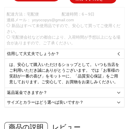
配達方法：宅配便
配達時間：6～9日
連絡メール：
yoyocopys@gmail.com
新品はすべて未使用品ですので、安心して買ってご使用くだ
さい。
宅配便会社などの都合により、入荷時間が予想以上になる場
合がありますので、ご了承ください。
信用して大丈夫でしょうか？

は、安心して購入いただけるショップとして。 いつも当店を
ご利用いただき誠にありがとうございます。 では「お客様の
笑顔が一番の喜び」をモットーに、「品質安心保証」をご用
意しております。ご安心して、お買物をお楽しみください。
返品返金できますか？

サイズとカラーはどう選べば良いですか？

商品の説明
レビュー