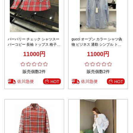
バーバリー チェック シャツスー
gucci オープン カラー シャツ偽
パーコピー 長袖 トップス 格子模
物 ビジネス 通勤 シンプル トッ
様 柔らかい 純綿 人気定番 レッ
プス 高品質 純綿 紳士 ブルー
11000円
11000円
ド
販売個数2件
販売個数2件
佐川急便
佐川急便
HOT
HOT