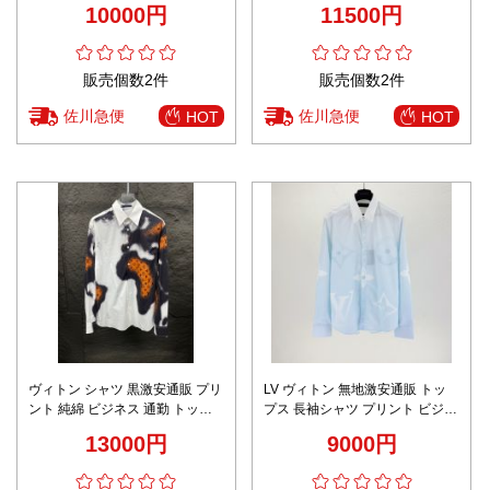
10000円
11500円
販売個数2件
販売個数2件
佐川急便
佐川急便
HOT
HOT
ヴィトン シャツ 黒激安通販 プリ
LV ヴィトン 無地激安通販 トッ
ント 純綿 ビジネス 通勤 トップ
プス 長袖シャツ プリント ビジネ
ス 長袖 柔軟 カジュアル 男女兼
ス 通勤 ファッション ブルー
13000円
9000円
用 ホワイト