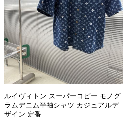
録
ー
ら
アイフォーンケ
管
せ
2026人気特集
アクセサリー
衣装セット
住まい用品
スカーフ
バッグ
ズボン
ベルト
財布
時計
小物
服
靴
ース
理
最
新
製
品
ルイヴィトン スーパーコピー モノグ
お
ラムデニム半袖シャツ カジュアルデ
す
す
ザイン 定番
め
商