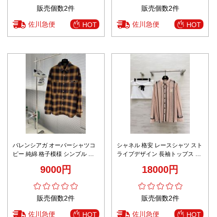
販売個数2件
販売個数2件
佐川急便
佐川急便
HOT
HOT
バレンシアガ オーバーシャツコ
シャネル 格安 レースシャツ スト
ピー 純綿 格子模様 シンプル カ
ライプデザイン 長袖トップス 肌
ジュアル メンズ トップス イエロ
触り良好 高級レベル仕様
9000円
18000円
ー
販売個数2件
販売個数2件
佐川急便
佐川急便
HOT
HOT