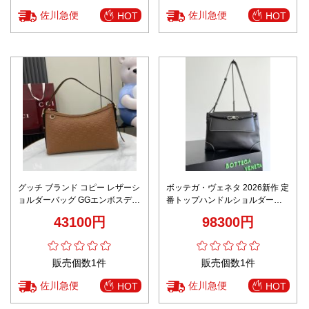
佐川急便
佐川急便
HOT
HOT
グッチ ブランド コピー レザーシ
ボッテガ・ヴェネタ 2026新作 定
ョルダーバッグ GGエンボスデザ
番トップハンドルショルダーバ
イン 新作 上質感
ッグ 偽物 高再現度 本革使用 精
43100円
98300円
密ディテール 高評価 安心サイト
数量限定入荷
販売個数1件
販売個数1件
佐川急便
佐川急便
HOT
HOT