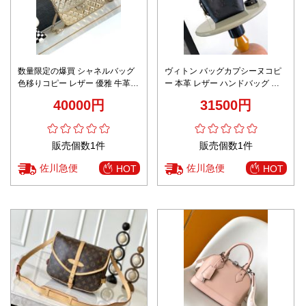
数量限定の爆買 シャネルバッグ
ヴィトン バッグカプシーヌコピ
色移りコピー レザー 優雅 牛革
ー 本革 レザー ハンドバッグ プ
バックバッグ ゴールド
リント 可愛い ブラック
40000円
31500円
販売個数1件
販売個数1件
佐川急便
佐川急便
HOT
HOT