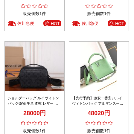
販売個数1件
販売個数1件
佐川急便
佐川急便
HOT
HOT
ショルダーバッグ ルイヴィトン
【先行予約】激安一番安いルイ
バッグ偽物 牛革 柔軟 レザー ハ
ヴィトンバッグ アルザンスーパ
ンドバッグ M58489 ブラック
ーコピーレザー ハンドル チェー
28000円
48020円
ンショルダーストラップ
販売個数1件
販売個数1件