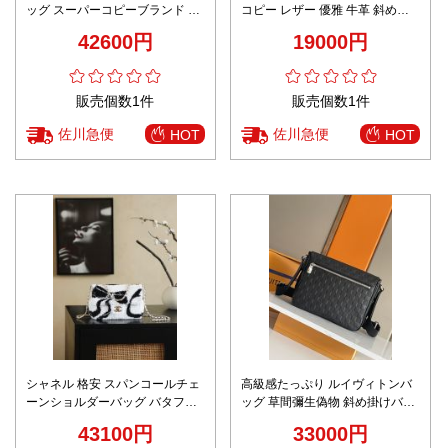
ッグ スーパーコピーブランド 人
コピー レザー 優雅 牛革 斜め掛
気売れ筋 おすすめ 高品質 新作
け チェーンバッグ 調整可 女性
42600円
19000円
満足度 口コミ ブランドコピー
ブラック
販売個数1件
販売個数1件
佐川急便
佐川急便
HOT
HOT
シャネル 格安 スパンコールチェ
高級感たっぷり ルイヴィトンバ
ーンショルダーバッグ バタフラ
ッグ 草間彌生偽物 斜め掛けバッ
イモチーフ フラップ仕様 長年の
グ レザー 牛革 N42711 ブラック
43100円
33000円
実績