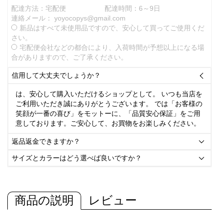
配達方法：宅配便
配達時間：6～9日
連絡メール：
yoyocopys@gmail.com
新品はすべて未使用品ですので、安心して買ってご使用くだ
さい。
宅配便会社などの都合により、入荷時間が予想以上になる場
合がありますので、ご了承ください。
信用して大丈夫でしょうか？

は、安心して購入いただけるショップとして。 いつも当店を
ご利用いただき誠にありがとうございます。 では「お客様の
笑顔が一番の喜び」をモットーに、「品質安心保証」をご用
意しております。ご安心して、お買物をお楽しみください。
返品返金できますか？

サイズとカラーはどう選べば良いですか？

商品の説明
レビュー