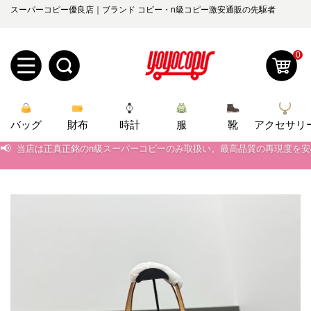
スーパーコピー優良店｜ブランド コピー・n級コピー激安通販の先駆者
0
新
バッグ
規
ロ
財布
時計
服
靴
アクセサリ
📢
当店は正真正銘のn級スーパーコピーのみ取扱い。最高品質の再現度を
ユ
グ
📢
2026春の新作続々更新中！期間中のご注文でお得な割引をご利用いただ
📢
新作入荷！ルイ・ヴィトンスーパーコピー バッグ最新モデルが登場。上
0
ー
イ
📢
当店は正真正銘のn級スーパーコピーのみ取扱い。最高品質の再現度を
ザ
ン
オ
📢
2026春の新作続々更新中！期間中のご注文でお得な割引をご利用いただ
ー
ー
お
📢
新作入荷！ルイ・ヴィトンスーパーコピー バッグ最新モデルが登場。上
yoyocopys@gmail.com
登
ダ
知