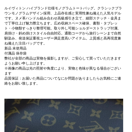
ルイヴィトン ハイブランド仕様モノグラムトートバッグ。クラシックブラ
ウンモノグラムデザイン採用、上品存在感と実用性兼ね備えた人気モデル
です。ヌメ革ハンドル組み合わせ高級感引き立て、細部ステッチ・金具ま
で丁寧仕上げ魅力際立ちます。広め収納スペース確保、書類・タブレッ
ト・小物類すっきり整理可能。取り外し可能ショルダーストラップ付属、
肩掛け・斜め掛けスタイル自由対応。通勤コーデから旅行シーンまで自然
馴染み、発送保証重視ユーザー満足度高いアイテム。上質感と高再現度兼
ね備えた注目バッグです。
新品 未使用品
付属品 保存袋
弊社が全部の商品は実物を撮影しますが、ご安心して買っていただきます
ようお願い申し上げます。
※画像の商品は光の照射や角度により、実物と色味が異なる場合がござい
ます
品質保証：お届いた商品についてなにか問題がありましたらお気軽にご連
絡をお願い致します。