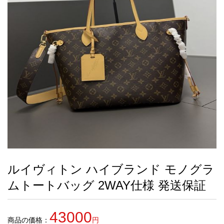
録
ー
ら
アイフォーンケ
管
せ
2026人気特集
アクセサリー
衣装セット
住まい用品
スカーフ
バッグ
ズボン
ベルト
財布
時計
小物
服
靴
ース
理
最
新
製
品
ルイヴィトン ハイブランド モノグラ
お
ムトートバッグ 2WAY仕様 発送保証
す
す
め
43000
商
商品の価格：
円