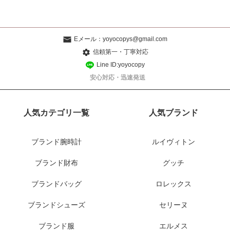
Eメール：
yoyocopys@gmail.com
信頼第一・丁寧対応
Line ID:yoyocopy
安心対応・迅速発送
人気カテゴリ一覧
人気ブランド
ブランド腕時計
ルイヴィトン
ブランド財布
グッチ
ブランドバッグ
ロレックス
ブランドシューズ
セリーヌ
ブランド服
エルメス