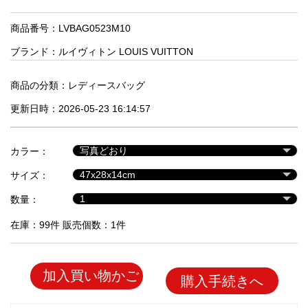
品
商品番号：LVBAG0523M10
ブランド：
ルイヴィトン LOUIS VUITTON
人
気
商
商品の分類：
レディースバッグ
品
更新日時：2026-05-23 16:14:57
セ
カラー：
ー
サイズ：
ル
商
数量：
品
在庫：99件 販売個数：1件
加入買い物かご
購入手続きへ