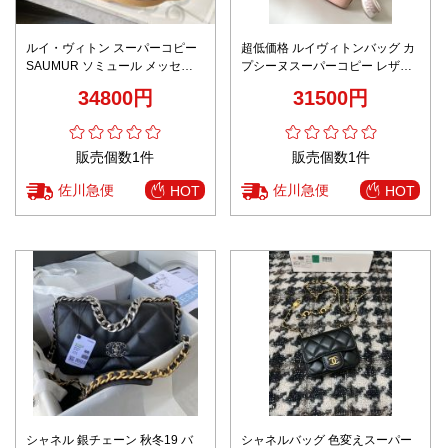
ルイ・ヴィトン スーパーコピー
超低価格 ルイヴィトンバッグ カ
SAUMUR ソミュール メッセン
プシーヌスーパーコピー レザー
ジャーバッグ M42256
魅力的 M22620 斜め掛け 持ちバ
34800円
31500円
ッグ 人気新作 ピンク
販売個数1件
販売個数1件
佐川急便
佐川急便
HOT
HOT
シャネル 銀チェーン 秋冬19 バ
シャネルバッグ 色変えスーパー