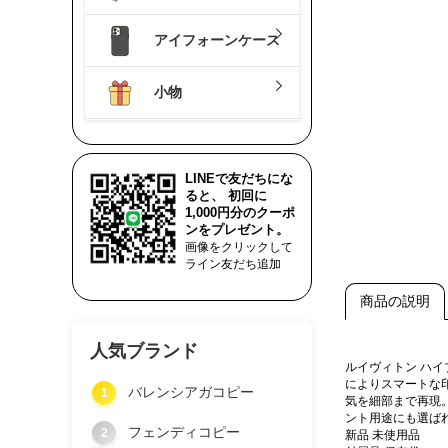
アイフォーンケース
小物
LINEで友だちにな
ると、 初回に
1,000円分のクーポ
ンをプレゼント。
画像をクリックして
ライン友だち追加
商品の説明
人気ブランド
ルイヴィトン ハ
によりスマートな
バレンシアガコピー
1
気を細部まで再現
ント用途にも選ば
フェンディコピー
2
新品 未使用品