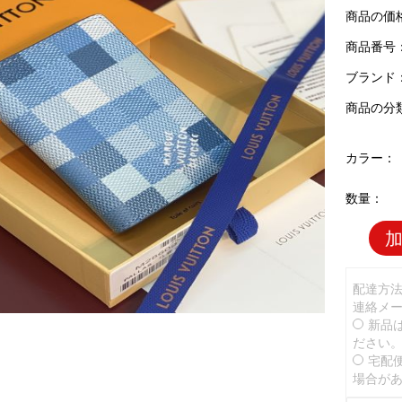
商品の価
商品番号：L
ブランド
商品の分
カラー：
数量：
配達方
連絡メ
新品
ださい
宅配
場合が