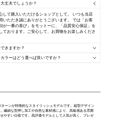
て大丈夫でしょうか？

心して購入いただけるショップとして。 いつも当店
用いただき誠にありがとうございます。 では「お客
顔が一番の喜び」をモットーに、「品質安心保証」を
しております。ご安心して、お買物をお楽しみくださ
金できますか？

とカラーはどう選べば良いですか？

パターンが特徴的なスタイリッシュモデルです。縦型デザイン
す。繊細な型押し加工や自然な素材感により、高級感ある雰囲
わせやすい仕様です。高評価モデルとして人気が高く、プレゼ