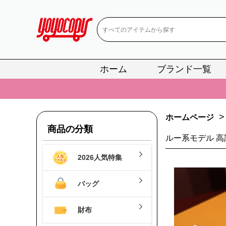
ホーム
ブランド一覧
📢
当店は正真
📢
2
>
ホームページ
📢
新作入荷！ル
商品の分類
ルー系モデル 高
📢
当店は正真
2026人気特集
📢
2
📢
新作入荷！ル
バッグ
財布