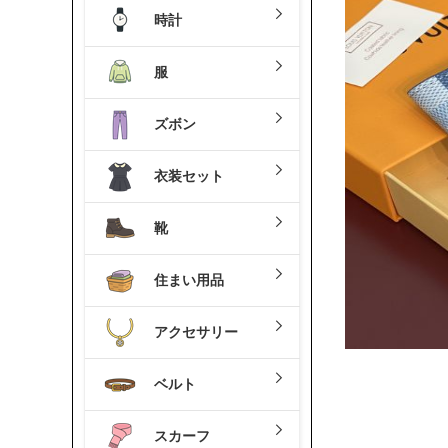
時計
服
ズボン
衣装セット
靴
住まい用品
アクセサリー
ベルト
スカーフ