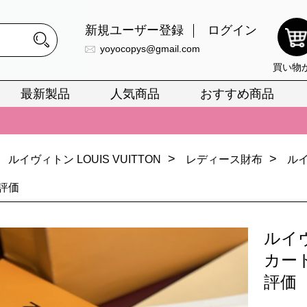
新規ユーザー登録
ログイン
yoyocopys@gmail.com
買い物
最新製品
人気商品
おすすめ商品
正銘のn級スーパーコピーのみ取扱い。最高品質の再現度を安心してお選
026春の新作続々更新中！期間中のご注文でお得な割引をご利用いただ
>
>
ルイヴィトン LOUIS VUITTON
レディース財布
ル
イ・ヴィトンスーパーコピー バッグ最新モデルが登場。上質な仕上が
評価
正銘のn級スーパーコピーのみ取扱い。最高品質の再現度を安心してお選
026春の新作続々更新中！期間中のご注文でお得な割引をご利用いただ
ルイ
イ・ヴィトンスーパーコピー バッグ最新モデルが登場。上質な仕上が
カー
評価