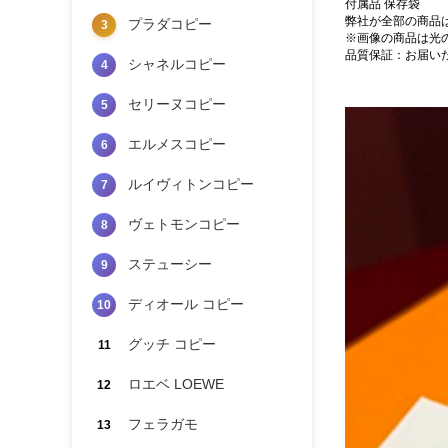
付属品 保存袋
弊社が全部の商品
プラダコピー
3
※画像の商品は光
品質保証：お届い
シャネルコピー
4
セリーヌコピー
5
エルメスコピー
6
ルイヴィトンコピー
7
ヴェトモンコピー
8
ステューシー
9
ディオール コピー
10
グッチ コピー
11
ロエベ LOEWE
12
フェラガモ
13