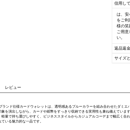
信用し
は、安
をご利
様の笑
ご用意
い。
返品返
サイズ
レビュー
イブランド仕様カードウォレットは、透明感あるブルーカラーを組み合わせたダミエ
印象を演出しながら、カードや紙幣をすっきり収納できる実用性も兼ね備えていま
。軽量で持ち運びしやすく、ビジネススタイルからカジュアルコーデまで幅広く合
れている魅力的な一品です。