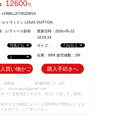
12600
格：
円
VWALLET0522M19
：
ルイヴィトン LOUIS VUITTON
類：
レディース財布
更新日時：2026-05-22
18:03:24
サイズ：
在庫：99件 販売個数：2件
加入買い物かご
購入手続きへ
法：宅配便
配達時間：6～9日
ール：
yoyocopys@gmail.com
はすべて未使用品ですので、安心して買ってご使用く
。
便会社などの都合により、入荷時間が予想以上になる
ありますので、ご了承ください。