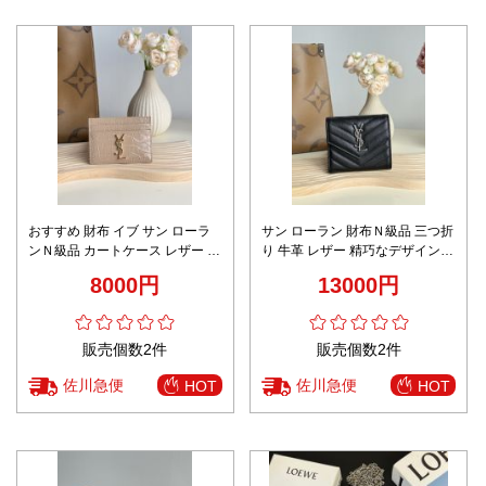
おすすめ 財布 イブ サン ローラ
サン ローラン 財布Ｎ級品 三つ折
ンＮ級品 カートケース レザー 鰐
り 牛革 レザー 精巧なデザイン
魚革 可愛い 423291 ピンク
レディ 403943 多色可選
8000円
13000円
販売個数2件
販売個数2件
佐川急便
佐川急便
HOT
HOT