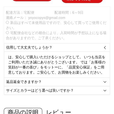
配達方法：宅配便
配達時間：6～9日
連絡メール：
yoyocopys@gmail.com
新品はすべて未使用品ですので、安心して買ってご使用くだ
さい。
宅配便会社などの都合により、入荷時間が予想以上になる場
合がありますので、ご了承ください。
信用して大丈夫でしょうか？

は、安心して購入いただけるショップとして。 いつも当店を
ご利用いただき誠にありがとうございます。 では「お客様の
笑顔が一番の喜び」をモットーに、「品質安心保証」をご用
意しております。ご安心して、お買物をお楽しみください。
返品返金できますか？

サイズとカラーはどう選べば良いですか？

商品の説明
レビュー