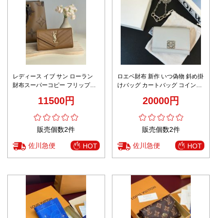
レディース イブ サン ローラン
ロエベ財布 新作 いつ偽物 斜め掛
財布スーパーコピー フリップレ
けバッグ カートバッグ コインや
ザー財布 優雅 ロング 牛革 レザ
小物をしっかり収納 ホワイト
11500円
20000円
ー 372264 イエロー
販売個数2件
販売個数2件
佐川急便
佐川急便
HOT
HOT