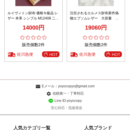
ルイヴィトン財布 価格Ｎ級品 レ
注目されるエルメス財布新作偽
ザー 本革 シンプル M12408 二つ
物エプソムレザー 大容量
折り ブラウン
BEARN
14000円
19060円
販売個数2件
販売個数2件
佐川急便
佐川急便
HOT
HOT
Eメール：
yoyocopys@gmail.com
信頼第一・丁寧対応
Line ID:yoyocopy
安心対応・迅速発送
人気カテゴリ一覧
人気ブランド