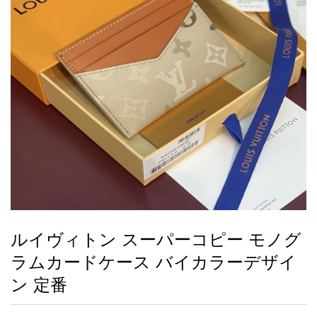
録
ー
ら
アイフォーンケ
管
せ
2026人気特集
アクセサリー
衣装セット
住まい用品
スカーフ
バッグ
ズボン
ベルト
財布
時計
小物
服
靴
ース
理
最
新
製
品
ルイヴィトン スーパーコピー モノグ
お
ラムカードケース バイカラーデザイ
す
す
ン 定番
め
商