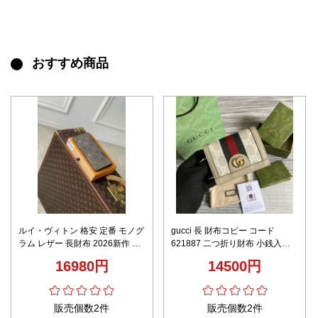
おすすめ商品
ルイ・ヴィトン 格安 定番 モノグ
gucci 長 財布コピー コード
ラム レザー 長財布 2026新作 高
621887 二つ折り財布 小銭入れ
再現度 高品質 精密ディテール 安
花柄 牛革 高級感溢れる レディー
16980円
14500円
心サイト 秘密厳守配送
ス ベージュ色
販売個数2件
販売個数2件