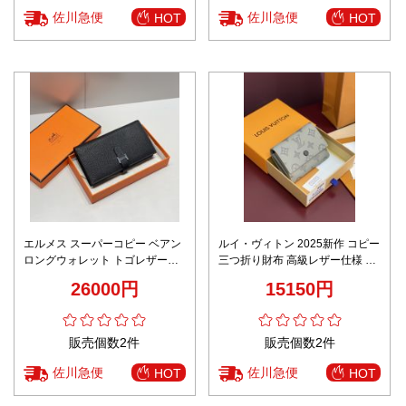
佐川急便
佐川急便
HOT
HOT
エルメス スーパーコピー ベアン
ルイ・ヴィトン 2025新作 コピー
ロングウォレット トゴレザー仕
三つ折り財布 高級レザー仕様 コ
様 レビュー高リピ率
ンパクト設計 上品グレーカラー
26000円
15150円
販売個数2件
販売個数2件
佐川急便
佐川急便
HOT
HOT