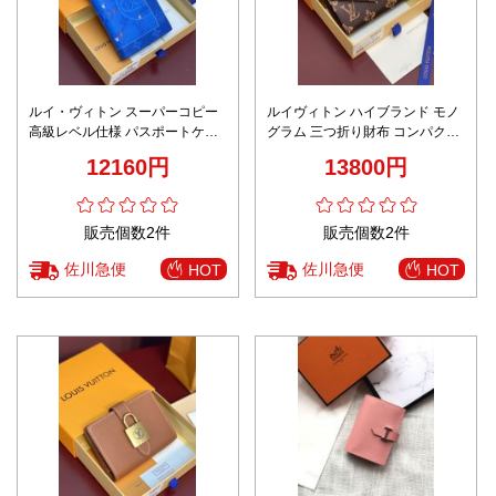
ルイ・ヴィトン スーパーコピー
ルイヴィトン ハイブランド モノ
高級レベル仕様 パスポートケー
グラム 三つ折り財布 コンパクト
ス 2025新作 圧倒的な再現度 精
ウォレット スナップ開閉 高品質
12160円
13800円
密ディテール 数量限定入荷
販売個数2件
販売個数2件
佐川急便
佐川急便
HOT
HOT