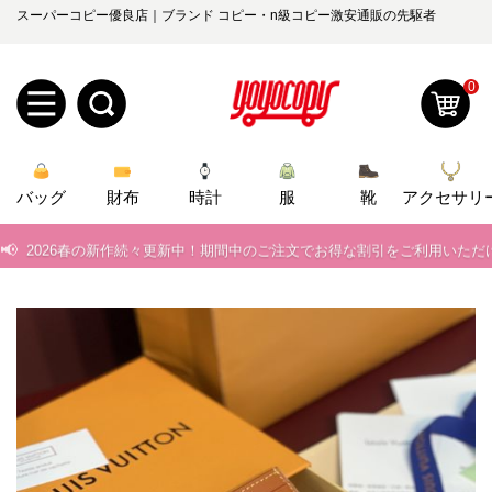
スーパーコピー優良店｜ブランド コピー・n級コピー激安通販の先駆者
0
新
📢
当店は正真正銘のn級スーパーコピーのみ取扱い。最高品質の再現度を
バッグ
規
ロ
財布
時計
服
靴
アクセサリ
📢
2026春の新作続々更新中！期間中のご注文でお得な割引をご利用いただ
ユ
グ
📢
新作入荷！ルイ・ヴィトンスーパーコピー バッグ最新モデルが登場。上
0
ー
イ
📢
当店は正真正銘のn級スーパーコピーのみ取扱い。最高品質の再現度を
ザ
ン
📢
2026春の新作続々更新中！期間中のご注文でお得な割引をご利用いただ
オ
📢
新作入荷！ルイ・ヴィトンスーパーコピー バッグ最新モデルが登場。上
ー
ー
お
yoyocopys@gmail.com
登
ダ
知