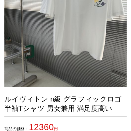
録
ー
ら
アイフォーンケ
管
せ
2026人気特集
アクセサリー
衣装セット
住まい用品
スカーフ
バッグ
ズボン
ベルト
財布
時計
小物
服
靴
ース
理
最
新
製
品
ルイヴィトン n級 グラフィックロゴ
お
半袖Tシャツ 男女兼用 満足度高い
す
す
め
12360
商
商品の価格：
円