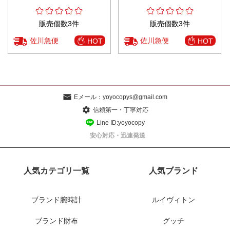
販売個数3件
販売個数3件
佐川急便
佐川急便
HOT
HOT
Eメール：
yoyocopys@gmail.com
信頼第一・丁寧対応
Line ID:yoyocopy
安心対応・迅速発送
人気カテゴリ一覧
人気ブランド
ブランド腕時計
ルイヴィトン
ブランド財布
グッチ