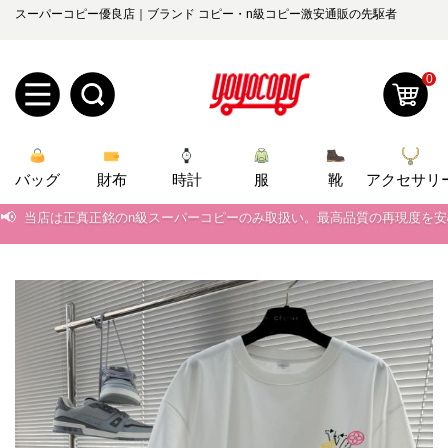
スーパーコピー優良店｜ブランド コピー・n級コピー激安通販の先駆者
0
新
バッグ
規
ロ
財布
時計
服
靴
アクセサリ
📢
当店は正真正銘のn級スーパーコピーのみ取扱い。最高品質の再現度を
ユ
グ
📢
2026春の新作続々更新中！期間中のご注文でお得な割引をご利用いただ
0
ー
イ
📢
新作入荷！ルイ・ヴィトンスーパーコピー バッグ最新モデルが登場。上
📢
当店は正真正銘のn級スーパーコピーのみ取扱い。最高品質の再現度を
ザ
ン
オ
📢
2026春の新作続々更新中！期間中のご注文でお得な割引をご利用いただ
ー
ー
お
yoyocopys@gmail.com
📢
新作入荷！ルイ・ヴィトンスーパーコピー バッグ最新モデルが登場。上
登
ダ
知