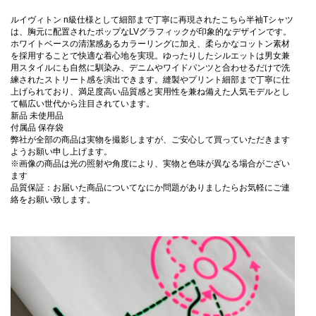
ルイヴィトン n級仕様として細部まで丁寧に再現されたこちら半袖Tシャツ
は、胸元に配置されたポップなLVグラフィックが印象的なデザインです。
ホワイトベースの清潔感あるカラーリングに加え、柔らかなコットン素材
を採用することで快適な着心地を実現。ゆったりしたシルエットは男女兼
用スタイルにも自然に馴染み、デニムやワイドパンツと合わせるだけで洗
練されたストリート感を演出できます。縫製やプリント細部まで丁寧に仕
上げられており、満足度高い品質感と実用性を兼ね備えた人気モデルとし
て幅広い世代から注目されています。
新品 未使用品
付属品 保存袋
弊社が全部の商品は実物を撮影しますが、ご安心して買っていただきます
ようお願い申し上げます。
※画像の商品は光の照射や角度により、実物と色味が異なる場合がござい
ます
品質保証：お届いた商品についてなにか問題がありましたらお気軽にご連
絡をお願い致します。