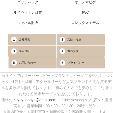
グッチバッグ
オーデマピゲ
ルイヴィトン財布
IWC
シャネル財布
ロレックスモデル
1
2
会社概要
支払い方法
3
4
品質保証
返品交換
5
6
お問い合わせ
プライバシー
当サイトではスーパーコピー・ブランドコピー商品を中心に、 バ
ッグ・時計・財布・アクセサリーなど人気ブランドの高品質モデ
ルを多数取り揃えております。 初めての方でも安心してご利用い
ただける通販サービスを提供しております。
連絡先：
yoyocopys@gmail.com
／ Line: yoyocopy ／ 店長：渡辺
実香 ／ 営業時間：08：30～23：30（24時間受付）
※当WEBサイト掲載写真の無断転載・外部利用を禁止します。