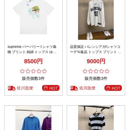
supreme バーバリー t シャツ偽
品質保証 バレンシアガtシャツコ
物 プリント 純綿 トップス ゆっ
ーデＮ級品 トップス プリント 純
たり 柔軟 柔らかい 男女兼用 ホ
綿 長袖 シンプル 男女兼用 ホワ
8500円
9000円
ワイト
イト
販売個数3件
販売個数3件
佐川急便
佐川急便
HOT
HOT