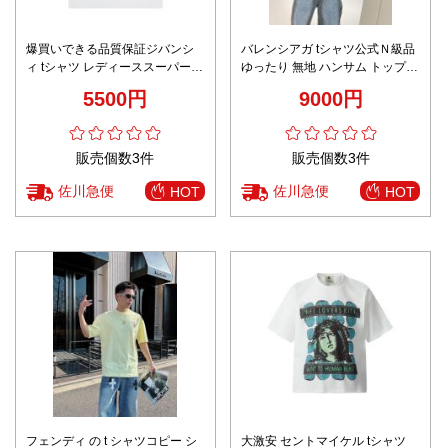
爆買いできる品質保証ジバンシ
バレンシアガ tシャツ公式Ｎ級品
ィ tシャツ レディーススーパーコ
ゆったり 無地 ハンサム トップス
ピー トップス 純綿 短袖 ホワイ
全綿 ブラック
5500円
9000円
ト
販売個数3件
販売個数3件
佐川急便
佐川急便
HOT
HOT
フェンディ の t シャツコピー シ
大激安 セントマイケル tシャツ