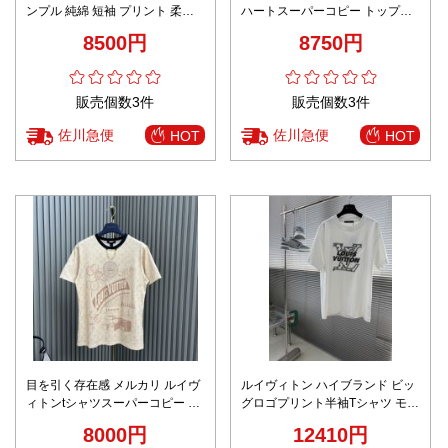
ンプル 純綿 短袖 プリント 柔軟
ハートスーパーコピー トップス
ハンサム トップス イエロー
プリント 半袖 純綿 ホワイト
8500円
8750円
販売個数3件
販売個数3件
佐川急便
佐川急便
HOT
HOT
目を引く存在感 メルカリ ルイヴ
ルイヴィトン ハイブランド ビッ
ィトンtシャツスーパーコピー ト
グロゴプリント半袖Tシャツ モノ
ップス 純綿 半袖 プリント ブラ
グラムデザイン 精密ディテール
8000円
12410円
ウン
高再現度