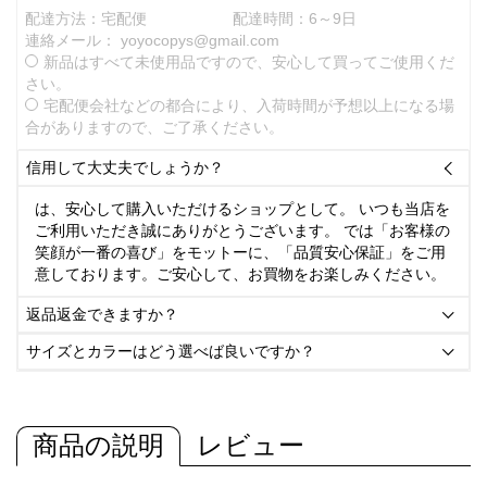
配達方法：宅配便
配達時間：6～9日
連絡メール：
yoyocopys@gmail.com
新品はすべて未使用品ですので、安心して買ってご使用くだ
さい。
宅配便会社などの都合により、入荷時間が予想以上になる場
合がありますので、ご了承ください。
信用して大丈夫でしょうか？

は、安心して購入いただけるショップとして。 いつも当店を
ご利用いただき誠にありがとうございます。 では「お客様の
笑顔が一番の喜び」をモットーに、「品質安心保証」をご用
意しております。ご安心して、お買物をお楽しみください。
返品返金できますか？

サイズとカラーはどう選べば良いですか？

商品の説明
レビュー