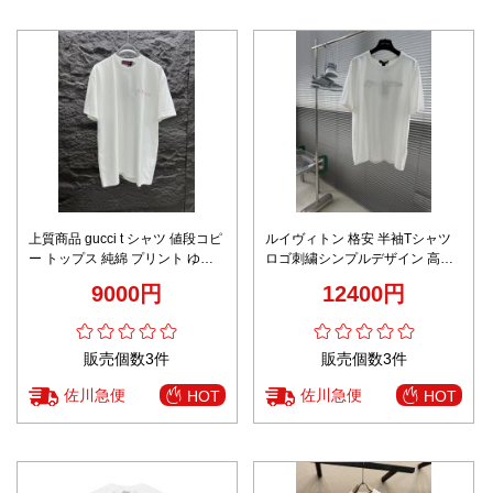
上質商品 gucci t シャツ 値段コピ
ルイヴィトン 格安 半袖Tシャツ
ー トップス 純綿 プリント ゆっ
ロゴ刺繍シンプルデザイン 高評
たり 半袖 ホワイト
価
9000円
12400円
販売個数3件
販売個数3件
佐川急便
佐川急便
HOT
HOT