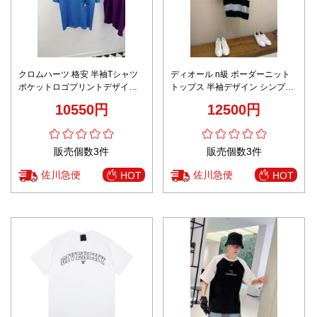
クロムハーツ 格安 半袖Tシャツ
ディオール n級 ボーダーニット
ポケットロゴプリントデザイン
トップス 半袖デザイン シンプル
通気性優れる 高品質仕上げ
デザイン
10550円
12500円
販売個数3件
販売個数3件
佐川急便
佐川急便
HOT
HOT