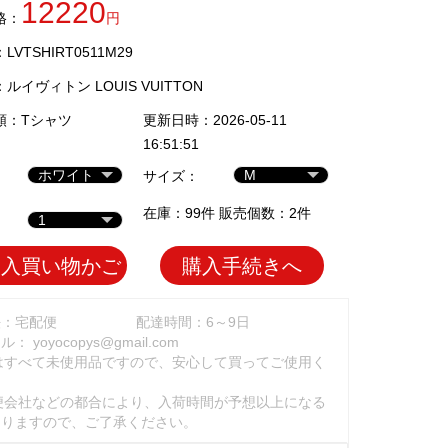
12220
格：
円
VTSHIRT0511M29
：
ルイヴィトン LOUIS VUITTON
類：
Tシャツ
更新日時：2026-05-11
16:51:51
サイズ：
在庫：99件 販売個数：2件
加入買い物かご
購入手続きへ
法：宅配便
配達時間：6～9日
ール：
yoyocopys@gmail.com
はすべて未使用品ですので、安心して買ってご使用く
。
便会社などの都合により、入荷時間が予想以上になる
ありますので、ご了承ください。