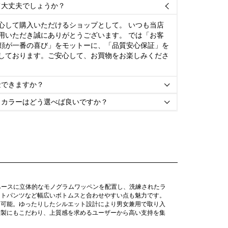
て大丈夫でしょうか？

心して購入いただけるショップとして。 いつも当店
用いただき誠にありがとうございます。 では「お客
顔が一番の喜び」をモットーに、「品質安心保証」を
しております。ご安心して、お買物をお楽しみくださ
金できますか？

とカラーはどう選べば良いですか？

ベースに立体的なモノグラムワッペンを配置し、洗練されたラ
ートパンツなど幅広いボトムスと合わせやすい点も魅力です。
用可能。ゆったりしたシルエット設計により男女兼用で取り入
縫製にもこだわり、上質感を求めるユーザーから高い支持を集