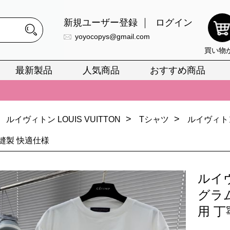
新規ユーザー登録
ログイン
yoyocopys@gmail.com
買い物
最新製品
人気商品
おすすめ商品
正銘のn級スーパーコピーのみ取扱い。最高品質の再現度を安心してお選
026春の新作続々更新中！期間中のご注文でお得な割引をご利用いただ
>
>
ルイヴィトン LOUIS VUITTON
Tシャツ
ルイヴィト
イ・ヴィトンスーパーコピー バッグ最新モデルが登場。上質な仕上が
縫製 快適仕様
正銘のn級スーパーコピーのみ取扱い。最高品質の再現度を安心してお選
026春の新作続々更新中！期間中のご注文でお得な割引をご利用いただ
ルイ
イ・ヴィトンスーパーコピー バッグ最新モデルが登場。上質な仕上が
グラ
用 