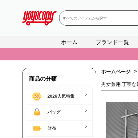
ホーム
ブランド一覧
📢
当店は正真
📢
2
>
ホームページ
📢
新作入荷！ル
商品の分類
男女兼用 丁寧な
📢
当店は正真
2026人気特集
📢
2
📢
新作入荷！ル
バッグ
財布