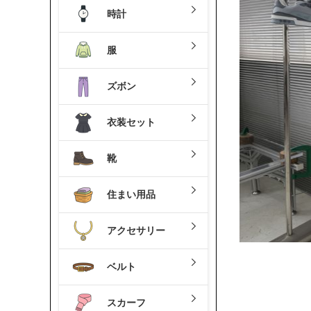
時計
服
ズボン
衣装セット
靴
住まい用品
アクセサリー
ベルト
スカーフ