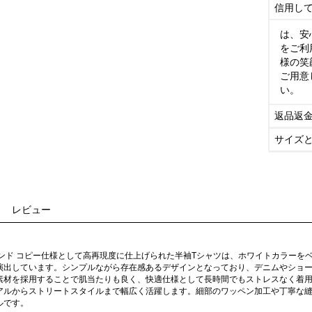
信用し
は、安
をご利
様の笑
ご用意
い。
返品返
サイズ
レビュー
ランド コピー仕様として高再現度に仕上げられた半袖Tシャツは、ホワイトカラーを
演出しています。シンプルながら存在感あるデザインとなっており、デニムやショ
素材を採用することで肌当たりも良く、快適仕様として長時間でもストレスなく着
アルからストリートスタイルまで幅広く活躍します。細部のワッペン加工や丁寧な
ルです。