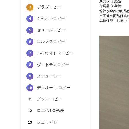
新品 未使用品
付属品 保存袋
プラダコピー
3
弊社が全部の商品
※画像の商品は光
シャネルコピー
4
品質保証：お届い
セリーヌコピー
5
エルメスコピー
6
ルイヴィトンコピー
7
ヴェトモンコピー
8
ステューシー
9
ディオール コピー
10
グッチ コピー
11
ロエベ LOEWE
12
フェラガモ
13