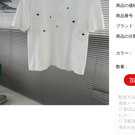
商品の価
商品番号：L
ブランド
商品の分
カラー：
数量：
配達方
連絡メ
新品
ださい
宅配
場合が