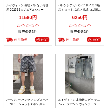
ルイヴィトン 偽物 バレない再現
バレンシアガ パンツ サイズＮ級
度 2025SSカジュアルショーツ
品 ショットズボン 純綿 ロゴ刺繍
高級レベル仕様 夏コーデ定番ア
ランニング ブラック
11580円
6250円
イテム
販売個数3件
販売個数3件
佐川急便
佐川急便
HOT
HOT
バーバリー パンツ メンズスーパ
ルイヴィトン 本物級コピー デニ
ーコピー ショットズボン 柔らか
ムハーフパンツ ヴィンテージ加