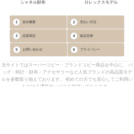
シャネル財布
ロレックスモデル
1
2
会社概要
支払い方法
3
4
品質保証
返品交換
5
6
お問い合わせ
プライバシー
当サイトではスーパーコピー・ブランドコピー商品を中心に、 バ
ッグ・時計・財布・アクセサリーなど人気ブランドの高品質モデ
ルを多数取り揃えております。 初めての方でも安心してご利用い
ただける通販サービスを提供しております。
連絡先：
yoyocopys@gmail.com
／ Line: yoyocopy ／ 店長：渡辺
実香 ／ 営業時間：08：30～23：30（24時間受付）
※当WEBサイト掲載写真の無断転載・外部利用を禁止します。
Copyright © 2013-2025
YOYOCOPY
All Rights Reserved.
sitemap