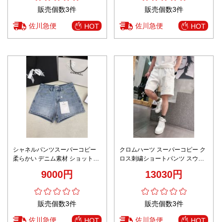
販売個数3件
販売個数3件
佐川急便
佐川急便
HOT
HOT
シャネルパンツスーパーコピー
クロムハーツ スーパーコピー ク
柔らかい デニム素材 ショットパ
ロス刺繍ショートパンツ スウェ
ンツ ズボン シンプル 美脚 ブル
ット素材 夏服モデル 快適な着心
9000円
13030円
ー
地
販売個数3件
販売個数3件
佐川急便
佐川急便
HOT
HOT