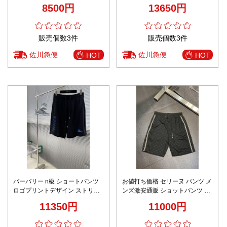
い 純綿 柔軟 グレー
工 満足度高い
8500円
13650円
販売個数3件
販売個数3件
佐川急便
佐川急便
HOT
HOT
バーバリー n級 ショートパンツ
お値打ち価格 セリーヌ パンツ メ
ロゴプリントデザイン ストリー
ンズ激安通販 ショットパンツ ビ
ト仕様 リピーター多数
ーチズボン 通気性いい 柔らかい
11350円
11000円
ブラック