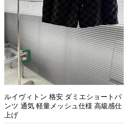
録
ー
ら
アイフォーンケ
管
せ
2026人気特集
アクセサリー
衣装セット
住まい用品
スカーフ
バッグ
ズボン
ベルト
財布
時計
小物
服
靴
ース
理
最
新
製
品
ルイヴィトン 格安 ダミエショートパ
お
ンツ 通気 軽量メッシュ仕様 高級感仕
す
す
上げ
め
商