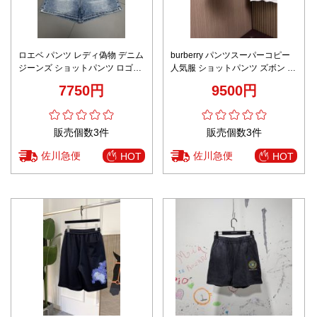
ロエベ パンツ レディ偽物 デニム
burberry パンツスーパーコピー
ジーンズ ショットパンツ ロゴプ
人気服 ショットパンツ ズボン 夏
リント ブルー
服 柔らかい 格子模様 メンズ ブ
7750円
9500円
ラウン
販売個数3件
販売個数3件
佐川急便
佐川急便
HOT
HOT