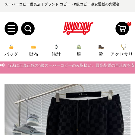
スーパーコピー優良店｜ブランド コピー・n級コピー激安通販の先駆者
0
新
バッグ
規
ロ
財布
時計
服
靴
アクセサリ
📢
当店は正真正銘のn級スーパーコピーのみ取扱い。最高品質の再現度を
ユ
グ
📢
2026春の新作続々更新中！期間中のご注文でお得な割引をご利用いただ
0
ー
イ
📢
新作入荷！ルイ・ヴィトンスーパーコピー バッグ最新モデルが登場。上
📢
当店は正真正銘のn級スーパーコピーのみ取扱い。最高品質の再現度を
ザ
ン
オ
📢
2026春の新作続々更新中！期間中のご注文でお得な割引をご利用いただ
ー
ー
お
yoyocopys@gmail.com
📢
新作入荷！ルイ・ヴィトンスーパーコピー バッグ最新モデルが登場。上
登
ダ
知