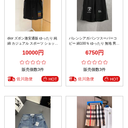
dior ズボン激安通販 ゆったり 純
バレンシアガパンツスーパーコ
綿 カジュアル スポーツ ショット
ピー 綿100％ ゆったり 無地 男女
パンツ メンズ ブラック
兼用 ショットズボン ブラック
10000円
6750円
販売個数3件
販売個数3件
佐川急便
佐川急便
HOT
HOT