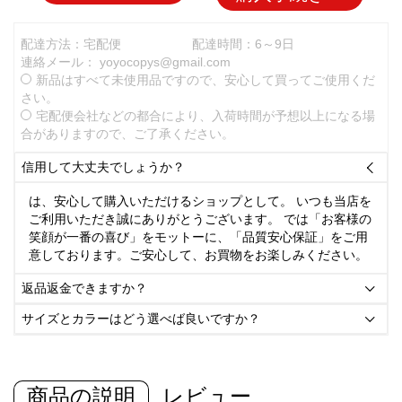
配達方法：宅配便
配達時間：6～9日
連絡メール：
yoyocopys@gmail.com
新品はすべて未使用品ですので、安心して買ってご使用くだ
さい。
宅配便会社などの都合により、入荷時間が予想以上になる場
合がありますので、ご了承ください。
信用して大丈夫でしょうか？

は、安心して購入いただけるショップとして。 いつも当店を
ご利用いただき誠にありがとうございます。 では「お客様の
笑顔が一番の喜び」をモットーに、「品質安心保証」をご用
意しております。ご安心して、お買物をお楽しみください。
返品返金できますか？

サイズとカラーはどう選べば良いですか？

商品の説明
レビュー