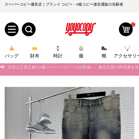
スーパーコピー優良店｜ブランド コピー・n級コピー激安通販の先駆者
0
新
バッグ
規
ロ
財布
時計
服
靴
アクセサリ
📢
当店は正真正銘のn級スーパーコピーのみ取扱い。最高品質の再現度を
ユ
グ
📢
2026春の新作続々更新中！期間中のご注文でお得な割引をご利用いただ
0
ー
イ
📢
新作入荷！ルイ・ヴィトンスーパーコピー バッグ最新モデルが登場。上
📢
当店は正真正銘のn級スーパーコピーのみ取扱い。最高品質の再現度を
ザ
ン
オ
📢
2026春の新作続々更新中！期間中のご注文でお得な割引をご利用いただ
ー
ー
お
📢
新作入荷！ルイ・ヴィトンスーパーコピー バッグ最新モデルが登場。上
yoyocopys@gmail.com
登
ダ
知