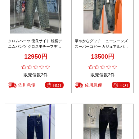
クロムハーツ 優良サイト 総柄デ
華やかなグッチ ニュージーンズ
ニムパンツ クロスモチーフデザ
スーパーコピー カジュアルパン
イン 長年の実績 高級感漂う本格
ツ デニム 美脚 弾性がいい ズボ
12950円
13500円
派モデル
ン ブルー
販売個数2件
販売個数2件
佐川急便
佐川急便
HOT
HOT