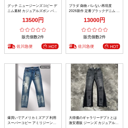
グッチ ニュージーンズコピー デ
プラダ 偽物 バレない再現度
ニム素材 カジュアルズボン パン
2026新作 定番ブラックデニム 高
ツ 美脚 弾性がいい ブルー
評価 口コミ多数 高再現度 快適な
13500円
13000円
着心地 丁寧な縫製 安心サイト
販売個数2件
販売個数2件
佐川急便
佐川急便
HOT
HOT
爆買いでアメリカミズアブ 利用
大得価のギャラリーデプトとは
スーパーコピー アミリジーンズ
激安通販 ジーンズ カジュアルズ
美脚 カジュアルパンツ デニム素
ボン 男女兼用 H667 シンプル ブ