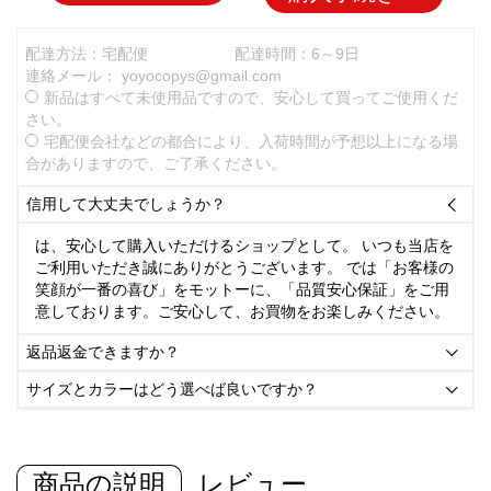
配達方法：宅配便
配達時間：6～9日
連絡メール：
yoyocopys@gmail.com
新品はすべて未使用品ですので、安心して買ってご使用くだ
さい。
宅配便会社などの都合により、入荷時間が予想以上になる場
合がありますので、ご了承ください。
信用して大丈夫でしょうか？

は、安心して購入いただけるショップとして。 いつも当店を
ご利用いただき誠にありがとうございます。 では「お客様の
笑顔が一番の喜び」をモットーに、「品質安心保証」をご用
意しております。ご安心して、お買物をお楽しみください。
返品返金できますか？

サイズとカラーはどう選べば良いですか？

商品の説明
レビュー