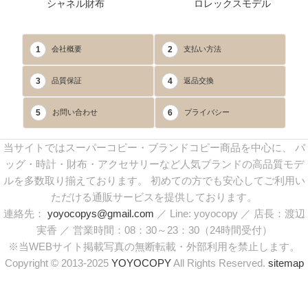
シャネル財布
ロレックスモデル
1
2
会社概要
支払い方法
3
4
品質保証
返品交換
5
6
お問い合わせ
プライバシー
当サイトではスーパーコピー・ブランドコピー商品を中心に、 バ
ッグ・時計・財布・アクセサリーなど人気ブランドの高品質モデ
ルを多数取り揃えております。 初めての方でも安心してご利用い
ただける通販サービスを提供しております。
連絡先：
yoyocopys@gmail.com
／ Line: yoyocopy ／ 店長：渡辺
実香 ／ 営業時間：08：30～23：30（24時間受付）
※当WEBサイト掲載写真の無断転載・外部利用を禁止します。
Copyright © 2013-2025
YOYOCOPY
All Rights Reserved.
sitemap