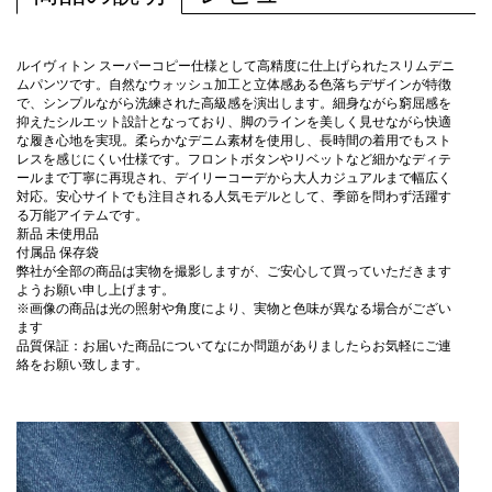
ルイヴィトン スーパーコピー仕様として高精度に仕上げられたスリムデニ
ムパンツです。自然なウォッシュ加工と立体感ある色落ちデザインが特徴
で、シンプルながら洗練された高級感を演出します。細身ながら窮屈感を
抑えたシルエット設計となっており、脚のラインを美しく見せながら快適
な履き心地を実現。柔らかなデニム素材を使用し、長時間の着用でもスト
レスを感じにくい仕様です。フロントボタンやリベットなど細かなディテ
ールまで丁寧に再現され、デイリーコーデから大人カジュアルまで幅広く
対応。安心サイトでも注目される人気モデルとして、季節を問わず活躍す
る万能アイテムです。
新品 未使用品
付属品 保存袋
弊社が全部の商品は実物を撮影しますが、ご安心して買っていただきます
ようお願い申し上げます。
※画像の商品は光の照射や角度により、実物と色味が異なる場合がござい
ます
品質保証：お届いた商品についてなにか問題がありましたらお気軽にご連
絡をお願い致します。