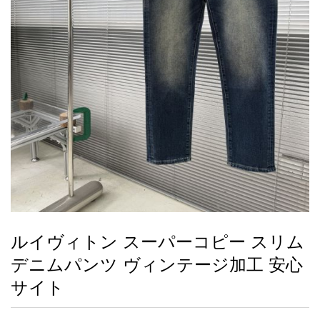
録
ー
ら
アイフォーンケ
管
せ
2026人気特集
アクセサリー
衣装セット
住まい用品
スカーフ
バッグ
ズボン
ベルト
財布
時計
小物
服
靴
ース
理
最
新
製
品
ルイヴィトン スーパーコピー スリム
お
デニムパンツ ヴィンテージ加工 安心
す
す
サイト
め
商