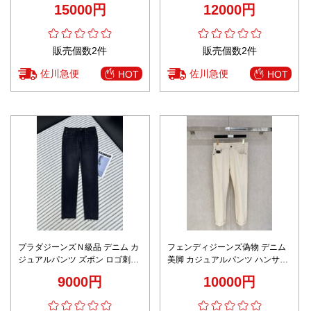
15000円
12000円
材 ブルー
ラック
販売個数2件
販売個数2件
佐川急便
佐川急便
HOT
HOT
プラダジーンズＮ級品 デニム カ
フェンディジーンズ偽物 デニム
ジュアルパンツ ズボン ロゴ刺繍
美脚 カジュアルパンツ ハンサム
美脚 弾性がいい ブルー
メンズ ホワイト
9000円
10000円