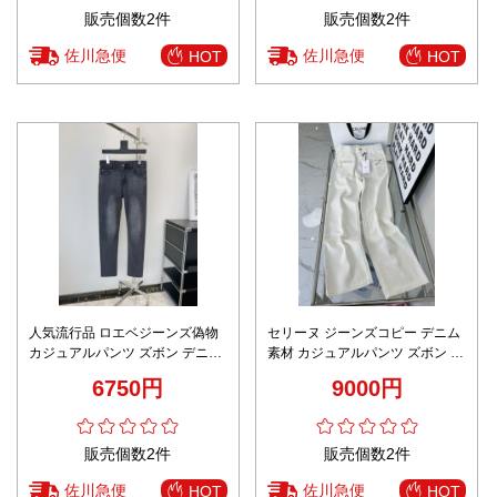
販売個数2件
販売個数2件
佐川急便
佐川急便
HOT
HOT
人気流行品 ロエベジーンズ偽物
セリーヌ ジーンズコピー デニム
カジュアルパンツ ズボン デニム
素材 カジュアルパンツ ズボン 秋
素材 弾性がいい 美脚 ブルー
冬新作 ホワイト
6750円
9000円
販売個数2件
販売個数2件
佐川急便
佐川急便
HOT
HOT