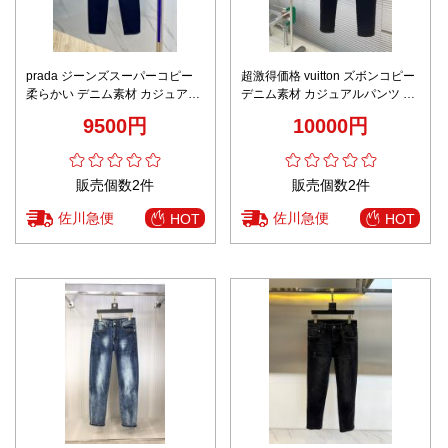
prada ジーンズスーパーコピー
超激得価格 vuitton ズボンコピー
柔らかい デニム素材 カジュアル
デニム素材 カジュアルパンツ ゆ
パンツ ズボン ブルー
ったり 筒形 プリント ブラック
9500円
10000円
販売個数2件
販売個数2件
佐川急便
佐川急便
HOT
HOT