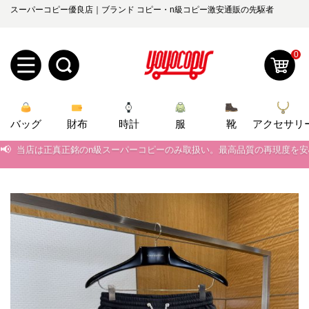
スーパーコピー優良店｜ブランド コピー・n級コピー激安通販の先駆者
0
新
バッグ
規
ロ
財布
時計
服
靴
アクセサリ
📢
当店は正真正銘のn級スーパーコピーのみ取扱い。最高品質の再現度を
ユ
グ
📢
2026春の新作続々更新中！期間中のご注文でお得な割引をご利用いただ
0
📢
ー
イ
新作入荷！ルイ・ヴィトンスーパーコピー バッグ最新モデルが登場。上
📢
当店は正真正銘のn級スーパーコピーのみ取扱い。最高品質の再現度を
ザ
ン
オ
📢
2026春の新作続々更新中！期間中のご注文でお得な割引をご利用いただ
ー
ー
お
📢
新作入荷！ルイ・ヴィトンスーパーコピー バッグ最新モデルが登場。上
yoyocopys@gmail.com
登
ダ
知