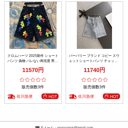
クロムハーツ 2025新作 ショート
バーバリー ブランド コピー スウ
パンツ 偽物 バレない再現度 男女
ェットショートパンツ チェック
兼用 夏服 快適な着心地 個性派ス
パッチデザイン 丁寧な縫製
11570円
11740円
タイル
販売個数3件
販売個数3件
佐川急便
佐川急便
HOT
HOT
Eメール：
yoyocopys@gmail.com