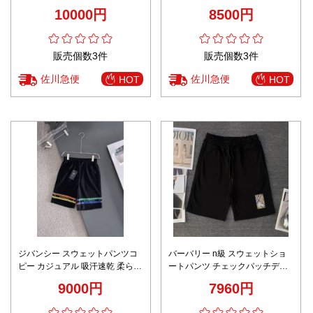
ショットパンツ 迷彩柄 ブラウン
ン 100％綿 花柄 ブラウン
10000円
8500円
販売個数3件
販売個数3件
佐川急便
佐川急便
HOT
HOT
ジバンシー スウェットパンツコ
バーバリー n級 スウェットショ
ピー カジュアル 吸汗速乾 柔らか
ートパンツ チェックパッチデザ
い ズボン 半身 ビーチ 夏品 ブラ
イン 高再現度
9000円
7960円
ック