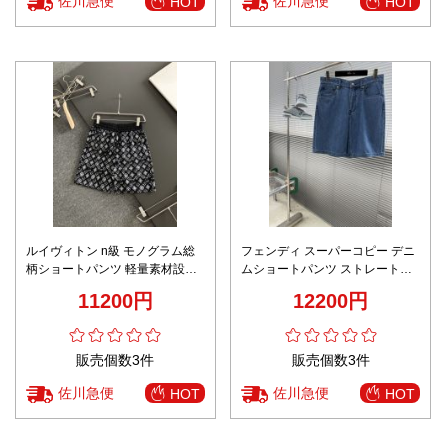
佐川急便
佐川急便
HOT
HOT
ルイヴィトン n級 モノグラム総
フェンディ スーパーコピー デニ
柄ショートパンツ 軽量素材設計
ムショートパンツ ストレートシ
定番
ルエット 夏服 定番
11200円
12200円
販売個数3件
販売個数3件
佐川急便
佐川急便
HOT
HOT