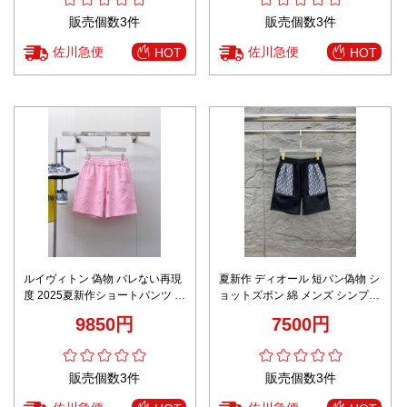
販売個数3件
販売個数3件
佐川急便
佐川急便
HOT
HOT
ルイヴィトン 偽物 バレない再現
夏新作 ディオール 短パン偽物 シ
度 2025夏新作ショートパンツ 上
ョットズボン 綿 メンズ シンプル
質素材仕立て 高級感演出
ブラック
9850円
7500円
販売個数3件
販売個数3件