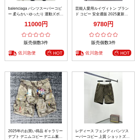
balenciaga パンツスーパーコピ
芸能人愛用ルイヴィトン ブラン
ー 柔らかい ゆったり 運動ズボン
ド コピー 安全通販 2025夏新作
ブルー
通気性抜群のサマー仕様シルエ
11000円
9780円
ット メンズハーフパンツ
販売個数3件
販売個数3件
佐川急便
佐川急便
HOT
HOT
2025年のお買い得品 ギャラリー
レディース フェンディパンツス
デプト デニムコピー デニム素材
ーパーコピー 上質 ショットズボ