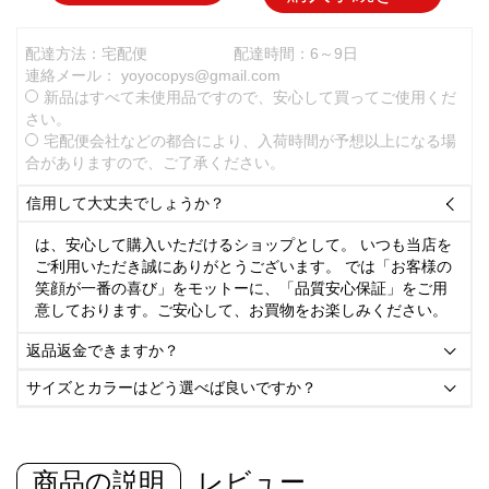
配達方法：宅配便
配達時間：6～9日
連絡メール：
yoyocopys@gmail.com
新品はすべて未使用品ですので、安心して買ってご使用くだ
さい。
宅配便会社などの都合により、入荷時間が予想以上になる場
合がありますので、ご了承ください。
信用して大丈夫でしょうか？

は、安心して購入いただけるショップとして。 いつも当店を
ご利用いただき誠にありがとうございます。 では「お客様の
笑顔が一番の喜び」をモットーに、「品質安心保証」をご用
意しております。ご安心して、お買物をお楽しみください。
返品返金できますか？

サイズとカラーはどう選べば良いですか？

商品の説明
レビュー