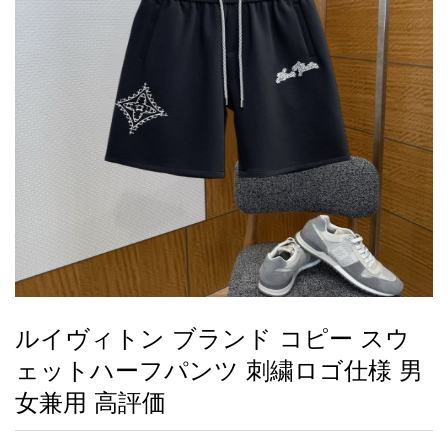
録
ー
ら
アイフォーンケ
管
せ
2026人気特集
アクセサリー
衣装セット
住まい用品
スカーフ
バッグ
ズボン
ベルト
財布
時計
小物
服
靴
ース
理
最
新
製
品
ルイヴィトン ブランド コピー スウ
お
ェットハーフパンツ 刺繍ロゴ仕様 男
す
す
女兼用 高評価
め
商