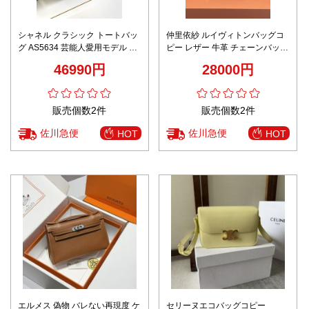
シャネル クラシック トートバッ
仲里依紗 ルイヴィトンバッグコ
グ AS5634 芸能人愛用モデル 極
ピー レザー 牛革 チェーンバッグ
上の装着感 秘密厳守配送 レビュ
M23081 花柄 グレイ
46990円
28000円
ー高リピ率
販売個数2件
販売個数2件
佐川急便
佐川急便
HOT
HOT
エルメス 偽物 バレない再現度 ケ
セリーヌエコバッグコピー