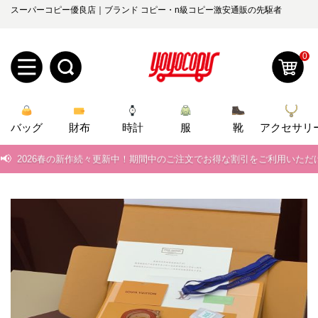
スーパーコピー優良店｜ブランド コピー・n級コピー激安通販の先駆者
0
新
📢
当店は正真正銘のn級スーパーコピーのみ取扱い。最高品質の再現度を
バッグ
規
ロ
財布
時計
服
靴
アクセサリ
📢
2026春の新作続々更新中！期間中のご注文でお得な割引をご利用いただ
ユ
グ
📢
新作入荷！ルイ・ヴィトンスーパーコピー バッグ最新モデルが登場。上
0
ー
イ
📢
当店は正真正銘のn級スーパーコピーのみ取扱い。最高品質の再現度を
📢
2026春の新作続々更新中！期間中のご注文でお得な割引をご利用いただ
ザ
ン
オ
📢
新作入荷！ルイ・ヴィトンスーパーコピー バッグ最新モデルが登場。上
ー
ー
お
yoyocopys@gmail.com
登
ダ
知