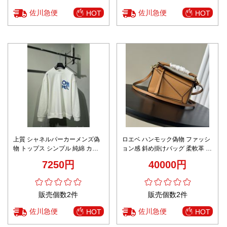
佐川急便
佐川急便
HOT
HOT
上質 シャネルパーカーメンズ偽
ロエベ ハンモック偽物 ファッシ
物 トップス シンプル 純綿 カッ
ョン感 斜め掛けバッグ 柔軟革 レ
プル 大きいロゴプリント 長袖 ホ
ザー イエローオーカー
7250円
40000円
ワイト
販売個数2件
販売個数2件
佐川急便
佐川急便
HOT
HOT