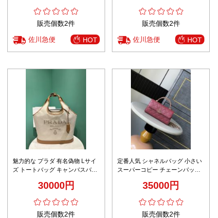
販売個数2件
販売個数2件
佐川急便
佐川急便
HOT
HOT
魅力的な プラダ 有名偽物 Lサイ
定番人気 シャネルバッグ 小さい
ズ トートバッグ キャンバスバッ
スーパーコピー チェーンバッグ
グ シンプル コットン 型番
牛革 斜め掛けバッグ レッド
30000円
35000円
1BG472 ブラウン
販売個数2件
販売個数2件