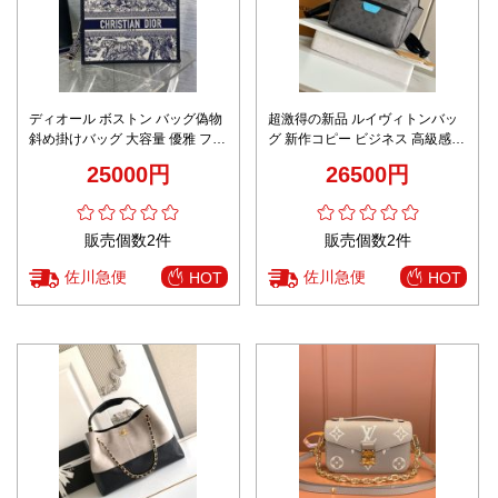
ディオール ボストン バッグ偽物
超激得の新品 ルイヴィトンバッ
斜め掛けバッグ 大容量 優雅 ファ
グ 新作コピー ビジネス 高級感
ッション プリント ブルー
バックバッグ レザー 牛革 グレー
25000円
26500円
販売個数2件
販売個数2件
佐川急便
佐川急便
HOT
HOT