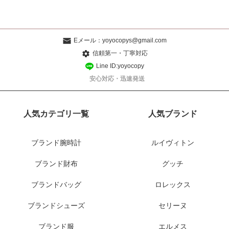
Eメール：
yoyocopys@gmail.com
信頼第一・丁寧対応
Line ID:yoyocopy
安心対応・迅速発送
人気カテゴリ一覧
人気ブランド
ブランド腕時計
ルイヴィトン
ブランド財布
グッチ
ブランドバッグ
ロレックス
ブランドシューズ
セリーヌ
ブランド服
エルメス