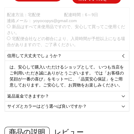
配達方法：宅配便
配達時間：6～9日
連絡メール：
yoyocopys@gmail.com
新品はすべて未使用品ですので、安心して買ってご使用くだ
さい。
宅配便会社などの都合により、入荷時間が予想以上になる場
合がありますので、ご了承ください。
信用して大丈夫でしょうか？

は、安心して購入いただけるショップとして。 いつも当店を
ご利用いただき誠にありがとうございます。 では「お客様の
笑顔が一番の喜び」をモットーに、「品質安心保証」をご用
意しております。ご安心して、お買物をお楽しみください。
返品返金できますか？

サイズとカラーはどう選べば良いですか？

商品の説明
レビュー