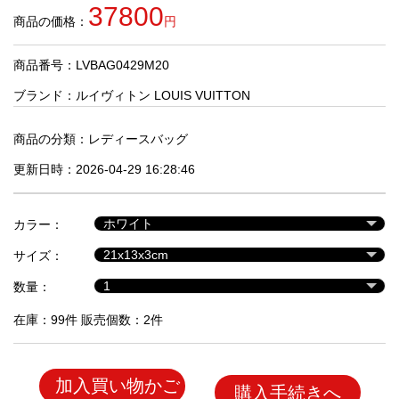
品
37800
商品の価格：
円
商品番号：LVBAG0429M20
人
気
ブランド：
ルイヴィトン LOUIS VUITTON
商
品
商品の分類：
レディースバッグ
更新日時：2026-04-29 16:28:46
セ
ー
カラー：
ル
商
サイズ：
品
数量：
在庫：99件 販売個数：2件
加入買い物かご
購入手続きへ