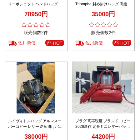
リーポシェット ハンドバッグ 定
Triomphe 斜め掛けバッグ 高級感
番キャラメル 2026新作 高再現度
ファッション 187363 日常用 女
78950円
35000円
精密ディテール 高級感仕上げ
性 優雅 イエロー
販売個数2件
販売個数2件
佐川急便
佐川急便
HOT
HOT
ルイヴィトンバッグ アルマスー
プラダ 高再現度 ブランド コピー
パーコピー レザー 斜め掛けバッ
2026新作 定番ミニレザーバッグ
グ 実用 優雅 女性 M83480 ブラ
高評価 口コミ多数 本革使用 精密
38000円
44200円
ック
ディテール 安心サイト