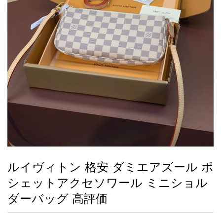
録
ー
ら
アイフォーンケ
管
せ
2026人気特集
アクセサリー
衣装セット
住まい用品
スカーフ
バッグ
ズボン
ベルト
財布
時計
小物
服
靴
ース
理
最
新
製
品
ルイヴィトン 格安 ダミエアズール ポ
お
シェットアクセソワール ミニショル
す
す
ダーバッグ 高評価
め
商