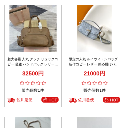
超大容量 人気 グッチ リュックコ
限定の人気 ルイヴィトンバッグ
ピー 優雅 ハンドバッグ レザー
新作コピー レザー 斜め掛けバッ
牛革 シンプル 5BB159 ブラウン
グ 通勤 優雅 M83592 ブルー
32500円
21000円
販売個数1件
販売個数1件
佐川急便
佐川急便
HOT
HOT