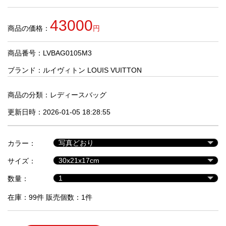
品
43000
商品の価格：
円
人
気
商品番号：LVBAG0105M3
商
品
ブランド：
ルイヴィトン LOUIS VUITTON
商品の分類：
レディースバッグ
セ
更新日時：2026-01-05 18:28:55
ー
ル
商
カラー：
品
サイズ：
数量：
在庫：99件 販売個数：1件