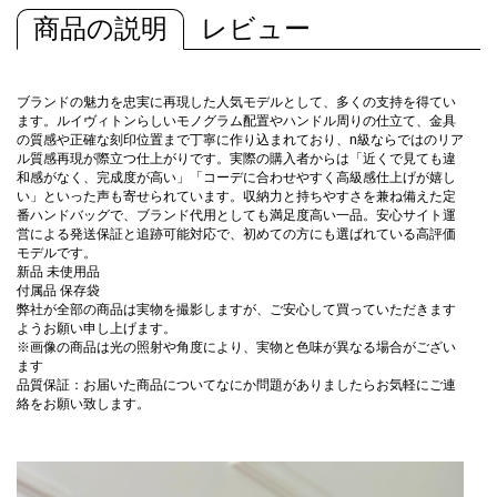
商品の説明
レビュー
ブランドの魅力を忠実に再現した人気モデルとして、多くの支持を得てい
ます。ルイヴィトンらしいモノグラム配置やハンドル周りの仕立て、金具
の質感や正確な刻印位置まで丁寧に作り込まれており、n級ならではのリア
ル質感再現が際立つ仕上がりです。実際の購入者からは「近くで見ても違
和感がなく、完成度が高い」「コーデに合わせやすく高級感仕上げが嬉し
い」といった声も寄せられています。収納力と持ちやすさを兼ね備えた定
番ハンドバッグで、ブランド代用としても満足度高い一品。安心サイト運
営による発送保証と追跡可能対応で、初めての方にも選ばれている高評価
モデルです。
新品 未使用品
付属品 保存袋
弊社が全部の商品は実物を撮影しますが、ご安心して買っていただきます
ようお願い申し上げます。
※画像の商品は光の照射や角度により、実物と色味が異なる場合がござい
ます
品質保証：お届いた商品についてなにか問題がありましたらお気軽にご連
絡をお願い致します。