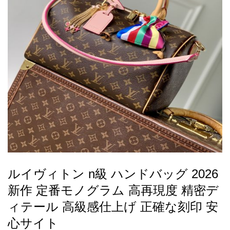
録
ー
ら
アイフォーンケ
管
せ
2026人気特集
アクセサリー
衣装セット
住まい用品
スカーフ
バッグ
ズボン
ベルト
財布
時計
小物
服
靴
ース
理
最
新
製
品
ルイヴィトン n級 ハンドバッグ 2026
お
新作 定番モノグラム 高再現度 精密デ
す
す
ィテール 高級感仕上げ 正確な刻印 安
め
心サイト
商