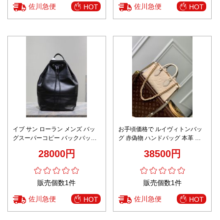
佐川急便
佐川急便
HOT
HOT
イブ サン ローラン メンズ バッ
お手頃価格で ルイヴィトンバッ
グスーパーコピー バックバッグ
グ 赤偽物 ハンドバッグ 本革 レ
柔らかい 青春風 レザー 734682
ザー 優雅 M23698 ピンク
28000円
38500円
ブラック
販売個数1件
販売個数1件
佐川急便
佐川急便
HOT
HOT