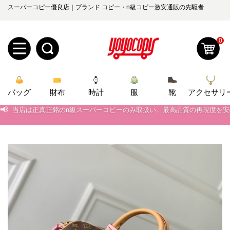
スーパーコピー優良店｜ブランド コピー・n級コピー激安通販の先駆者
0
新
バッグ
規
ロ
財布
時計
服
靴
アクセサリ
📢
当店は正真正銘のn級スーパーコピーのみ取扱い。最高品質の再現度を
ユ
グ
📢
2026春の新作続々更新中！期間中のご注文でお得な割引をご利用いただ
📢
新作入荷！ルイ・ヴィトンスーパーコピー バッグ最新モデルが登場。上
0
ー
イ
📢
当店は正真正銘のn級スーパーコピーのみ取扱い。最高品質の再現度を
ザ
ン
オ
📢
2026春の新作続々更新中！期間中のご注文でお得な割引をご利用いただ
ー
ー
お
📢
新作入荷！ルイ・ヴィトンスーパーコピー バッグ最新モデルが登場。上
yoyocopys@gmail.com
登
ダ
知