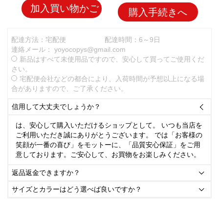
加入買い物かご
購入手続きへ
配達方法：宅配便
配達時間：6～9日
連絡メール：
yoyocopys@gmail.com
新品はすべて未使用品ですので、安心して買ってご使用くだ
さい。
宅配便会社などの都合により、入荷時間が予想以上になる場
合がありますので、ご了承ください。
信用して大丈夫でしょうか？

は、安心して購入いただけるショップとして。 いつも当店を
ご利用いただき誠にありがとうございます。 では「お客様の
笑顔が一番の喜び」をモットーに、「品質安心保証」をご用
意しております。ご安心して、お買物をお楽しみください。
返品返金できますか？

サイズとカラーはどう選べば良いですか？
