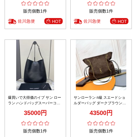
販売個数1件
販売個数1件
佐川急便
佐川急便
HOT
HOT
爆買いで大得価のイブ サン ロー
サンローラン n級 スエードショ
ラン ハンドバッグスーパーコピ
ルダーバッグ ダークブラウン仕
ー 優雅 高品質 753837 ブラック
様 正確な刻印
35000円
43500円
販売個数1件
販売個数1件