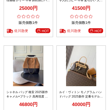
理偽物 レザー 牛革 斜め掛けバッ
手入れコピー 牛革 柔らかい 大容
グ M82335 チェーン 花柄 ブラウ
量 旅行バッグ プリント M24420
25000円
41500円
ン
レッド
販売個数1件
販売個数1件
佐川急便
佐川急便
HOT
HOT
シャネル バッグ 格安 2025新作
ルイ・ヴィトン モノグラム ハン
キャメル×ブラック 高再現度 高
ドバッグ 2025新作 定番モデル
級感漂う チェーンショルダー 口
高再現度 スーパーコピー 高品質
46800円
40000円
コミ多数 安心サイト
本革使用 正確な刻印 精密ディテ
ール 安心サイト