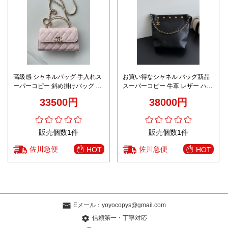
高級感 シャネルバッグ 手入れス
お買い得なシャネル バッグ新品
ーパーコピー 斜め掛けバッグ 優
スーパーコピー 牛革 レザー ハン
雅レディ 本革 AS3238 ピンク
ドバッグ 斜め掛けバッグ ブラッ
33500円
38000円
ク
販売個数1件
販売個数1件
佐川急便
佐川急便
HOT
HOT
Eメール：
yoyocopys@gmail.com
信頼第一・丁寧対応