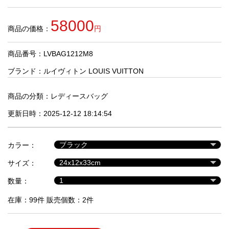
品
58000
商品の価格：
円
人
気
商品番号：LVBAG1212M8
商
品
ブランド：
ルイヴィトン LOUIS VUITTON
商品の分類：
レディースバッグ
セ
更新日時：2025-12-12 18:14:54
ー
ル
商
カラー：
品
サイズ：
数量：
在庫：99件 販売個数：2件