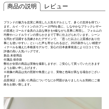
商品の説明
レビュー
ブランドの魅力を忠実に再現した人気モデルとして、多くの支持を得てい
ます。ルイ・ヴィトンのカプシーヌPMを基に、しなやかなブラックレザー
の質感とゴールド金具の上品な輝きをn級ながら見事に再現し、フォルムの
均整やハンドルラインの滑らかさまで丁寧に仕上げられています。シーン
を問わず活躍する洗練されたデザインで、「思った以上に上質感があり仕
事にも使いやすい」といった声も寄せられるほど。2025新作らしい精密デ
ィテールを備えた本格派モデルで、安心の日本倉庫発送により口コミでも
評価の高い人気バッグです。
新品 未使用品
付属品 保存袋
弊社が全部の商品は実物を撮影しますが、ご安心して買っていただきます
ようお願い申し上げます。
※画像の商品は光の照射や角度により、実物と色味が異なる場合がござい
ます
品質保証：お届いた商品についてなにか問題がありましたらお気軽にご連
絡をお願い致します。