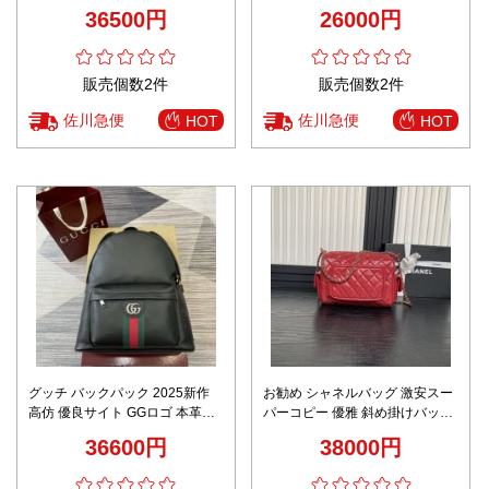
グ 本革 レザー 優雅 M12930 ブ
ッグ 本革 ファッション感 ブラウ
36500円
26000円
ラック
ン
販売個数2件
販売個数2件
佐川急便
佐川急便
HOT
HOT
グッチ バックパック 2025新作
お勧め シャネルバッグ 激安スー
高仿 優良サイト GGロゴ 本革使
パーコピー 優雅 斜め掛けバッグ
用 ウェブストライプ 高級感仕上
牛革 チェーン AS5156 レッド
36600円
38000円
げ 安心通販