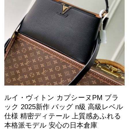
録
ー
ら
アイフォーンケ
管
せ
2026人気特集
アクセサリー
衣装セット
住まい用品
スカーフ
バッグ
ズボン
ベルト
財布
時計
小物
服
靴
ース
理
最
新
製
品
ルイ・ヴィトン カプシーヌPM ブラ
お
ック 2025新作 バッグ n級 高級レベル
す
す
仕様 精密ディテール 上質感あふれる
め
本格派モデル 安心の日本倉庫
商