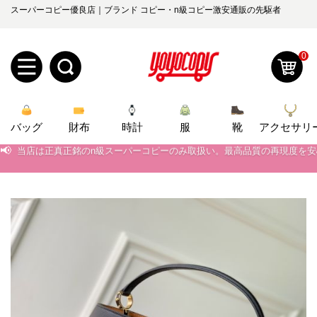
スーパーコピー優良店｜ブランド コピー・n級コピー激安通販の先駆者
0
新
バッグ
規
ロ
財布
時計
服
靴
アクセサリ
📢
当店は正真正銘のn級スーパーコピーのみ取扱い。最高品質の再現度を
ユ
グ
📢
2026春の新作続々更新中！期間中のご注文でお得な割引をご利用いただ
0
ー
イ
📢
新作入荷！ルイ・ヴィトンスーパーコピー バッグ最新モデルが登場。上
📢
当店は正真正銘のn級スーパーコピーのみ取扱い。最高品質の再現度を
ザ
ン
オ
📢
2026春の新作続々更新中！期間中のご注文でお得な割引をご利用いただ
ー
ー
お
yoyocopys@gmail.com
📢
新作入荷！ルイ・ヴィトンスーパーコピー バッグ最新モデルが登場。上
登
ダ
知