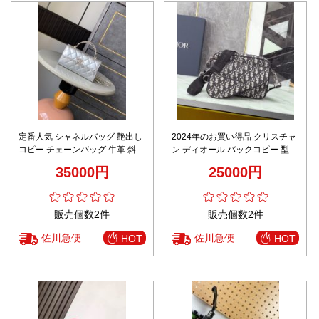
定番人気 シャネルバッグ 艶出し
2024年のお買い得品 クリスチャ
コピー チェーンバッグ 牛革 斜め
ン ディオール バックコピー 型番
掛けバッグ シルバー
1ADPO276CDP_H42E 花柄 手
35000円
25000円
バッグ 三件セット ブラック
販売個数2件
販売個数2件
佐川急便
佐川急便
HOT
HOT