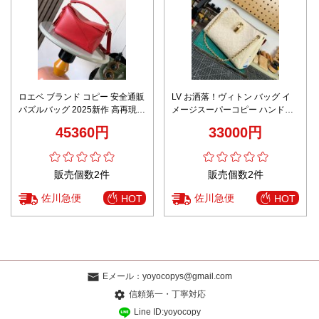
ロエベ ブランド コピー 安全通販
LV お洒落！ヴィトン バッグ イ
パズルバッグ 2025新作 高再現度
メージスーパーコピー ハンドバ
と上質感を両立 高級感仕上げ 実
ッグ 本革 レザー M14659 ホワイ
45360円
33000円
店舗運営 安心サイト
ト
販売個数2件
販売個数2件
佐川急便
佐川急便
HOT
HOT
Eメール：
yoyocopys@gmail.com
信頼第一・丁寧対応
Line ID:yoyocopy