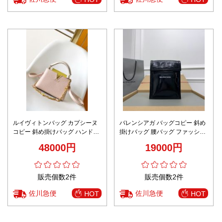
ルイヴィトンバッグ カプシーヌ
バレンシアガ バッグコピー 斜め
コピー 斜め掛けバッグ ハンドバ
掛けバッグ 腰バッグ ファッショ
ッグ レザー 本革 M23951 ピンク
ン感 レザー 本革 801 ブラック
48000円
19000円
販売個数2件
販売個数2件
佐川急便
佐川急便
HOT
HOT