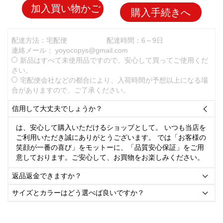
加入買い物かご
購入手続きへ
配達方法：宅配便
配達時間：6～9日
連絡メール：
yoyocopys@gmail.com
新品はすべて未使用品ですので、安心して買ってご使用くだ
さい。
宅配便会社などの都合により、入荷時間が予想以上になる場
合がありますので、ご了承ください。
信用して大丈夫でしょうか？

は、安心して購入いただけるショップとして。 いつも当店を
ご利用いただき誠にありがとうございます。 では「お客様の
笑顔が一番の喜び」をモットーに、「品質安心保証」をご用
意しております。ご安心して、お買物をお楽しみください。
返品返金できますか？

サイズとカラーはどう選べば良いですか？
