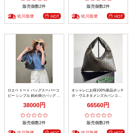
販売個数2件
販売個数2件
佐川急便
佐川急便
HOT
HOT
ロエベ トート バッグスーパーコ
オシャレにお得100%新品ボッテ
ピー シンプル 斜め掛けバッグ 柔
ガ・ヴエネタメンズカバンコピ
軟革 レザー 66005 ブラック
ーHOPハンドバッグ 763966
38000円
66560円
販売個数2件
販売個数2件
佐川急便
佐川急便
HOT
HOT