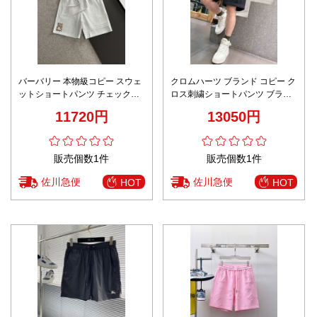
バーバリー 本物級コピー スウェ
クロムハーツ ブランド コピー ク
ットショートパンツ チェックパ
ロス刺繍ショートパンツ ブラッ
ッチデザイン 丁寧な縫製
ク仕様 夏服モデル 通気
11720円
13050円
販売個数1件
販売個数1件
佐川急便
佐川急便
HOT
HOT