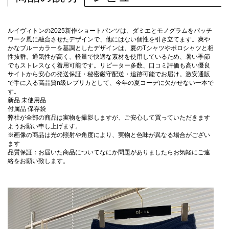
ルイヴィトンの2025新作ショートパンツは、ダミエとモノグラムをパッチ
ワーク風に融合させたデザインで、他にはない個性を引き立てます。爽や
かなブルーカラーを基調としたデザインは、夏のTシャツやポロシャツと相
性抜群。通気性が高く、軽量で快適な素材を使用しているため、暑い季節
でもストレスなく着用可能です。リピーター多数、口コミ評価も高い優良
サイトから安心の発送保証・秘密厳守配送・追跡可能でお届け。激安通販
で手に入る高品質n級レプリカとして、今年の夏コーデに欠かせない一本で
す。
新品 未使用品
付属品 保存袋
弊社が全部の商品は実物を撮影しますが、ご安心して買っていただきます
ようお願い申し上げます。
※画像の商品は光の照射や角度により、実物と色味が異なる場合がござい
ます
品質保証：お届いた商品についてなにか問題がありましたらお気軽にご連
絡をお願い致します。