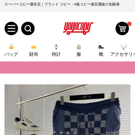
スーパーコピー優良店｜ブランド コピー・n級コピー激安通販の先駆者
0
新
バッグ
規
ロ
財布
時計
服
靴
アクセサリ
📢
当店は正真正銘のn級スーパーコピーのみ取扱い。最高品質の再現度を
ユ
グ
📢
2026春の新作続々更新中！期間中のご注文でお得な割引をご利用いただ
0
ー
イ
📢
新作入荷！ルイ・ヴィトンスーパーコピー バッグ最新モデルが登場。上
ザ
ン
📢
当店は正真正銘のn級スーパーコピーのみ取扱い。最高品質の再現度を
オ
ー
📢
2026春の新作続々更新中！期間中のご注文でお得な割引をご利用いただ
ー
お
yoyocopys@gmail.com
📢
新作入荷！ルイ・ヴィトンスーパーコピー バッグ最新モデルが登場。上
登
ダ
知