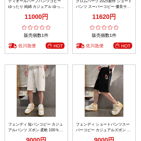
ディオールハーフパンツコピー
クロムハーツ 2025新作 ショート
ゆったり 純綿 カジュアル ゆった
パンツ スーパーコピー 優良サイ
り 上質商品 ベージュ色
ト 男女兼用 夏服 シンプルデザイ
11000円
11620円
ン 高級感仕上げ
販売個数1件
販売個数1件
佐川急便
佐川急便
HOT
HOT
フェンディ 短パンコピー カジュ
フェンディ ショートパンツスー
アルパンツ ズボン 柔軟 100％綿
パーコピー カジュアルズボン 柔
メンズ ホワイト
軟 100％綿 スポーツ ブラック
9000円
9000円