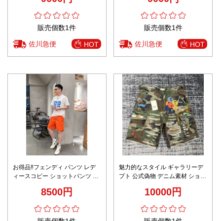
販売個数1件
販売個数1件
佐川急便
佐川急便
HOT
HOT
お得品‼フェンディ パンツ レデ
魅力的なスタイル ギャラリーデ
ィースコピー ショットパンツ カ
プト 公式偽物 デニム素材 ショッ
ジュアル 純綿 五分 柔らかい オ
トパンツ 迷彩柄 グリーン
8500円
10000円
レンジ色
販売個数1件
販売個数1件