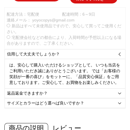
配達方法：宅配便
配達時間：6～9日
連絡メール：
yoyocopys@gmail.com
新品はすべて未使用品ですので、安心して買ってご使用くだ
さい。
宅配便会社などの都合により、入荷時間が予想以上になる場
合がありますので、ご了承ください。
信用して大丈夫でしょうか？

は、安心して購入いただけるショップとして。 いつも当店を
ご利用いただき誠にありがとうございます。 では「お客様の
笑顔が一番の喜び」をモットーに、「品質安心保証」をご用
意しております。ご安心して、お買物をお楽しみください。
返品返金できますか？

サイズとカラーはどう選べば良いですか？

商品の説明
レビュー