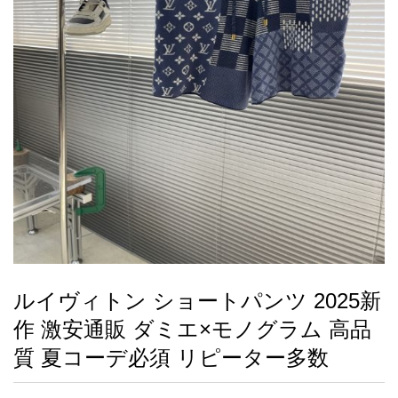
録
ー
ら
アイフォーンケ
管
せ
2026人気特集
アクセサリー
衣装セット
住まい用品
スカーフ
バッグ
ズボン
ベルト
財布
時計
小物
服
靴
ース
理
最
新
製
品
ルイヴィトン ショートパンツ 2025新
お
作 激安通販 ダミエ×モノグラム 高品
す
す
質 夏コーデ必須 リピーター多数
め
商