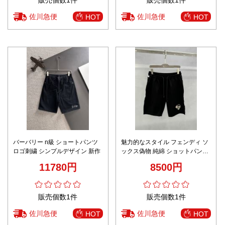
佐川急便
佐川急便
HOT
HOT
バーバリー n級 ショートパンツ
魅力的なスタイル フェンディ ソ
ロゴ刺繍 シンプルデザイン 新作
ックス偽物 純綿 ショットパンツ
柔らかい 男女兼用 高級感アップ
11780円
8500円
ブラック
販売個数1件
販売個数1件
佐川急便
佐川急便
HOT
HOT