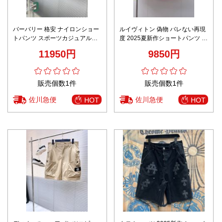
バーバリー 格安 ナイロンショー
ルイヴィトン 偽物 バレない再現
トパンツ スポーツカジュアルデ
度 2025夏新作ショートパンツ 上
ザイン 追跡可能
質素材仕立て 高級感演出
11950円
9850円
販売個数1件
販売個数1件
佐川急便
佐川急便
HOT
HOT