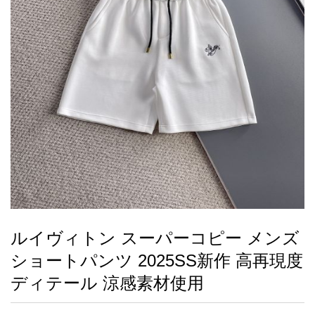
録
ー
ら
アイフォーンケ
管
せ
2026人気特集
アクセサリー
衣装セット
住まい用品
スカーフ
バッグ
ズボン
ベルト
財布
時計
小物
服
靴
ース
理
最
新
製
品
ルイヴィトン スーパーコピー メンズ
お
ショートパンツ 2025SS新作 高再現度
す
す
ディテール 涼感素材使用
め
商