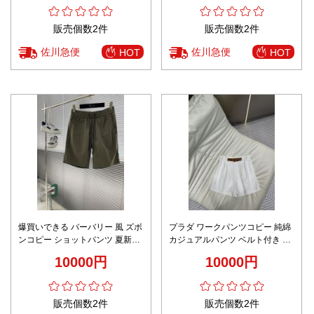
販売個数2件
販売個数2件
佐川急便
佐川急便
HOT
HOT
爆買いできる バーバリー 風 ズボ
プラダ ワークパンツコピー 純綿
ンコピー ショットパンツ 夏新作
カジュアルパンツ ベルト付き 快
ズボン グレー
適 レディースパンツ ズボン ホワ
10000円
10000円
イト
販売個数2件
販売個数2件