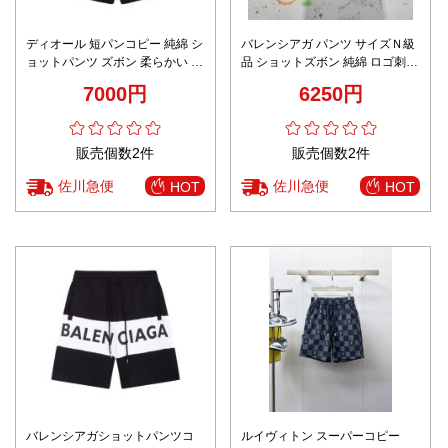
ディオール 短パンコピー 純綿 シ
バレンシアガ パンツ サイズＮ級
ョットパンツ ズボン 柔らかい 運
品 ショットズボン 純綿 ロゴ刺繍
動 ブラック
ランニング ブラック
7000円
6250円
販売個数2件
販売個数2件
佐川急便
佐川急便
HOT
HOT
バレンシアガショットパンツコ
ルイヴィトン スーパーコピー