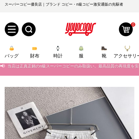
スーパーコピー優良店｜ブランド コピー・n級コピー激安通販の先駆者
0
新
バッグ
規
ロ
財布
時計
服
靴
アクセサリ
📢
当店は正真正銘のn級スーパーコピーのみ取扱い。最高品質の再現度を
ユ
グ
📢
2026春の新作続々更新中！期間中のご注文でお得な割引をご利用いただ
📢
新作入荷！ルイ・ヴィトンスーパーコピー バッグ最新モデルが登場。上
0
ー
イ
📢
当店は正真正銘のn級スーパーコピーのみ取扱い。最高品質の再現度を
ザ
ン
オ
📢
2026春の新作続々更新中！期間中のご注文でお得な割引をご利用いただ
ー
ー
お
📢
新作入荷！ルイ・ヴィトンスーパーコピー バッグ最新モデルが登場。上
yoyocopys@gmail.com
登
ダ
知