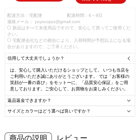
配達方法：宅配便
配達時間：6～9日
連絡メール：
yoyocopys@gmail.com
新品はすべて未使用品ですので、安心して買ってご使用くだ
さい。
宅配便会社などの都合により、入荷時間が予想以上になる場
合がありますので、ご了承ください。
信用して大丈夫でしょうか？

は、安心して購入いただけるショップとして。 いつも当店を
ご利用いただき誠にありがとうございます。 では「お客様の
笑顔が一番の喜び」をモットーに、「品質安心保証」をご用
意しております。ご安心して、お買物をお楽しみください。
返品返金できますか？

サイズとカラーはどう選べば良いですか？

商品の説明
レビュー