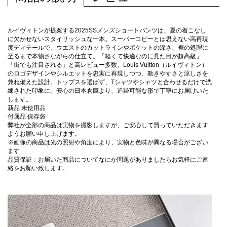
ルイヴィトンが提案する2025SSメンズショートパンツは、夏の着こなし
に欠かせないスタイリッシュな一本。スーパーコピーとは思えない高再現
度ディテールで、ウエストのカットラインやポケットの深さ、裾の処理に
至るまで本物さながらの仕立て。「軽くて快適なのに見た目が超高級」
「街でも注目される」と高レビュー多数。Louis Vuitton（ルイヴィトン）
のロゴデザインやシルエットを忠実に再現しつつ、動きやすさと涼しさを
兼ね備えた設計。トップスを選ばず、Tシャツやシャツと合わせるだけで洗
練された印象に。安心の日本倉庫より、追跡可能な形で丁寧にお届けいた
します。
新品 未使用品
付属品 保存袋
弊社が全部の商品は実物を撮影しますが、ご安心して買っていただきます
ようお願い申し上げます。
※画像の商品は光の照射や角度により、実物と色味が異なる場合がござい
ます
品質保証：お届いた商品についてなにか問題がありましたらお気軽にご連
絡をお願い致します。