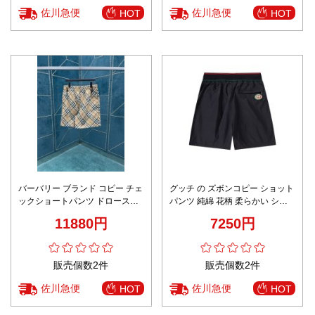
佐川急便
佐川急便
HOT
HOT
バーバリー ブランド コピー チェ
グッチ の ズボンコピー ショット
ックショートパンツ ドロースト
パンツ 純綿 花柄 柔らかい シン
リング仕様 上質感
プル 男女兼用 ブラック
11880円
7250円
販売個数2件
販売個数2件
佐川急便
佐川急便
HOT
HOT