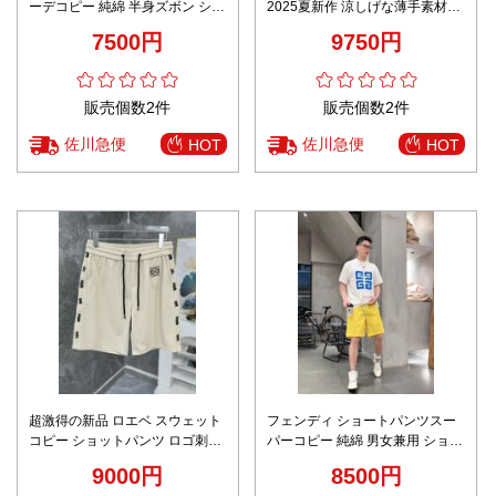
ーデコピー 純綿 半身ズボン シン
2025夏新作 涼しげな薄手素材で
プル 柔らかい 上質 少年感 ブラ
仕上げた高級感ある一枚 メンズ
7500円
9750円
ック
パンツ
販売個数2件
販売個数2件
佐川急便
佐川急便
HOT
HOT
超激得の新品 ロエベ スウェット
フェンディ ショートパンツスー
コピー ショットパンツ ロゴ刺繍
パーコピー 純綿 男女兼用 ショッ
ロエベ 品質保証 ベージュ色
トパンツ カジュアルズボン レイ
9000円
8500円
モンイエロー