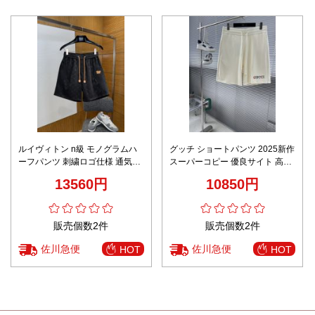
ルイヴィトン n級 モノグラムハ
グッチ ショートパンツ 2025新作
ーフパンツ 刺繍ロゴ仕様 通気設
スーパーコピー 優良サイト 高評
計 高級感仕上げ
価 快適な着心地 通気性抜群 男女
13560円
10850円
兼用 夏服
販売個数2件
販売個数2件
佐川急便
佐川急便
HOT
HOT