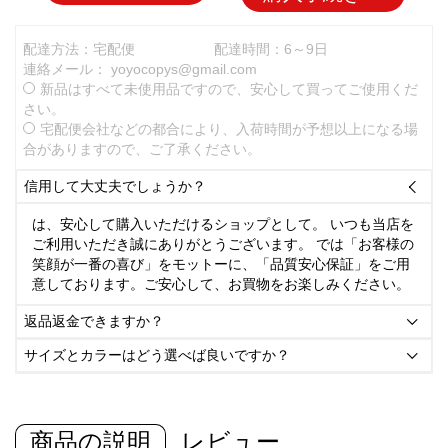
配達方法：宅配便
配達時間：6～9日
連絡メール：
yoyocopys@gmail.com
新品はすべて未使用品ですので、安心して買ってご使用くだ
さい。
宅配便会社などの都合により、入荷時間が予想以上になる場
合がありますので、ご了承ください。
信用して大丈夫でしょうか？

は、安心して購入いただけるショップとして。 いつも当店を
ご利用いただき誠にありがとうございます。 では「お客様の
笑顔が一番の喜び」をモットーに、「品質安心保証」をご用
意しております。ご安心して、お買物をお楽しみください。
返品返金できますか？

サイズとカラーはどう選べば良いですか？

商品の説明
レビュー