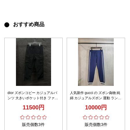
おすすめ商品
dior ズボンコピー カジュアルパ
人気新作 gucci の ズボン偽物 純
ンツ 大きいポケット付き ファッ
綿 カジュアルズボン 運動 ランニ
ション 激安 ナイロン リサイクル
ング 柔らかい ゆったり ブルー
11500円
10000円
ブラック
販売個数3件
販売個数3件