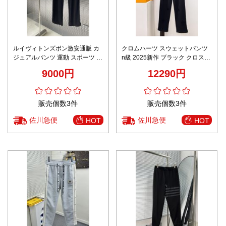
ルイヴィトンズボン激安通販 カ
クロムハーツ スウェットパンツ
ジュアルパンツ 運動 スポーツ 純
n級 2025新作 ブラック クロス刺
綿 花刺繍 ランニング ブラック
繍 ロゴ入り 高品質 ジョガー風
9000円
12290円
ストリート
販売個数3件
販売個数3件
佐川急便
佐川急便
HOT
HOT