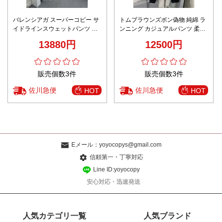
バレンシアガ スーパーコピー サ
トムブラウンズボン偽物 純綿 ラ
イドラインスウェットパンツ カ
ンニング カジュアルパンツ 柔軟
ジュアルデザイン 安心サイト 高
高品質 ブラック
13880円
12500円
品質仕様
販売個数3件
販売個数3件
佐川急便
佐川急便
HOT
HOT
Eメール：
yoyocopys@gmail.com
信頼第一・丁寧対応
Line ID:yoyocopy
安心対応・迅速発送
人気カテゴリ一覧
人気ブランド