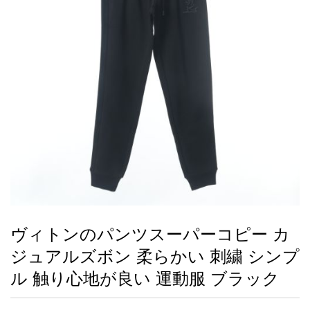
録
ー
ら
アイフォーンケ
管
せ
2026人気特集
アクセサリー
衣装セット
住まい用品
スカーフ
バッグ
ズボン
ベルト
財布
時計
小物
服
靴
ース
理
最
新
製
品
ヴィトンのパンツスーパーコピー カ
お
ジュアルズボン 柔らかい 刺繍 シンプ
す
す
ル 触り心地が良い 運動服 ブラック
め
商