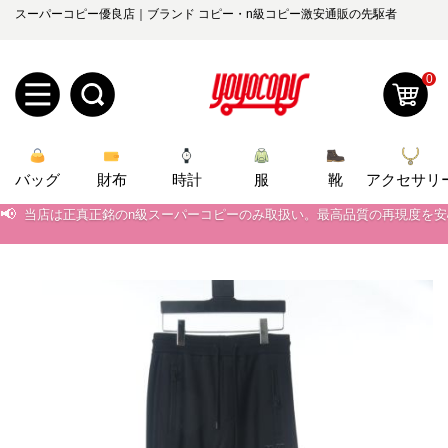
スーパーコピー優良店｜ブランド コピー・n級コピー激安通販の先駆者
0
新
バッグ
規
ロ
財布
時計
服
靴
アクセサリ
📢
当店は正真正銘のn級スーパーコピーのみ取扱い。最高品質の再現度を
ユ
グ
📢
2026春の新作続々更新中！期間中のご注文でお得な割引をご利用いただ
0
ー
イ
📢
新作入荷！ルイ・ヴィトンスーパーコピー バッグ最新モデルが登場。上
📢
当店は正真正銘のn級スーパーコピーのみ取扱い。最高品質の再現度を
ザ
ン
オ
📢
2026春の新作続々更新中！期間中のご注文でお得な割引をご利用いただ
ー
ー
お
yoyocopys@gmail.com
📢
新作入荷！ルイ・ヴィトンスーパーコピー バッグ最新モデルが登場。上
登
ダ
知