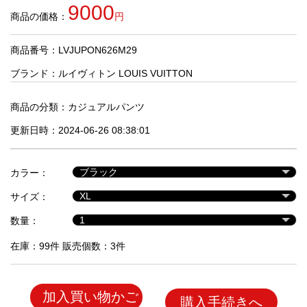
品
9000
商品の価格：
円
商品番号：LVJUPON626M29
人
気
ブランド：
ルイヴィトン LOUIS VUITTON
商
品
商品の分類：
カジュアルパンツ
更新日時：2024-06-26 08:38:01
セ
ー
カラー：
ル
商
サイズ：
品
数量：
在庫：99件 販売個数：3件
加入買い物かご
購入手続きへ