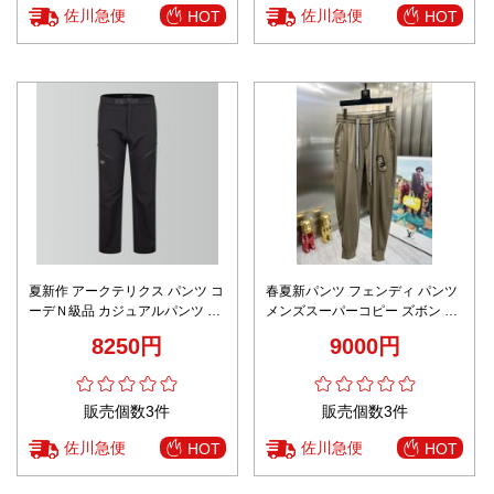
佐川急便
佐川急便
HOT
HOT
夏新作 アークテリクス パンツ コ
春夏新パンツ フェンディ パンツ
ーデＮ級品 カジュアルパンツ 軽
メンズスーパーコピー ズボン パ
量 弾性がいい 防水 速乾パンツ
ンツ 薄い カジュアル 純綿 ブラ
8250円
9000円
ブラック
ウン
販売個数3件
販売個数3件
佐川急便
佐川急便
HOT
HOT