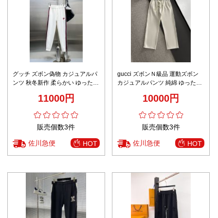
グッチ ズボン偽物 カジュアルパ
gucci ズボンＮ級品 運動ズボン
ンツ 秋冬新作 柔らかい ゆったり
カジュアルパンツ 純綿 ゆったり
純綿 ロゴ刺繍 ランニング 快適
厚い 暖かい ホワイト
11000円
10000円
ホワイト
販売個数3件
販売個数3件
佐川急便
佐川急便
HOT
HOT