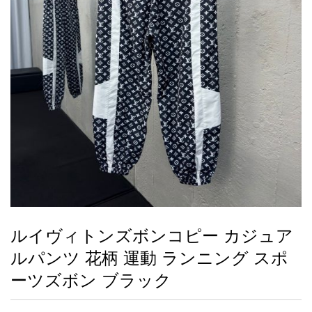
録
ー
ら
アイフォーンケ
管
せ
2026人気特集
アクセサリー
衣装セット
住まい用品
スカーフ
バッグ
ズボン
ベルト
財布
時計
小物
服
靴
ース
理
最
新
製
品
ルイヴィトンズボンコピー カジュア
お
ルパンツ 花柄 運動 ランニング スポ
す
す
ーツズボン ブラック
め
商