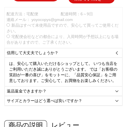
配達方法：宅配便
配達時間：6～9日
連絡メール：
yoyocopys@gmail.com
新品はすべて未使用品ですので、安心して買ってご使用くだ
さい。
宅配便会社などの都合により、入荷時間が予想以上になる場
合がありますので、ご了承ください。
信用して大丈夫でしょうか？

は、安心して購入いただけるショップとして。 いつも当店を
ご利用いただき誠にありがとうございます。 では「お客様の
笑顔が一番の喜び」をモットーに、「品質安心保証」をご用
意しております。ご安心して、お買物をお楽しみください。
返品返金できますか？

サイズとカラーはどう選べば良いですか？

商品の説明
レビュー