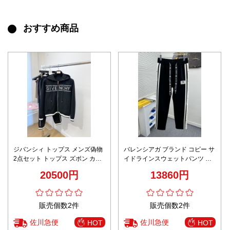
おすすめ商品
ジバンシィ トップス メンズ偽物
バレンシアガ ブランド コピー サ
2点セット トップス ズボン カジ
イドラインスウェットパンツ モ
ュアルセット 純綿 ランニング ブ
ノトーンデザイン 実店舗運営 高
20500円
13860円
ラック
級感仕上げ
販売個数2件
販売個数2件
佐川急便
佐川急便
HOT
HOT