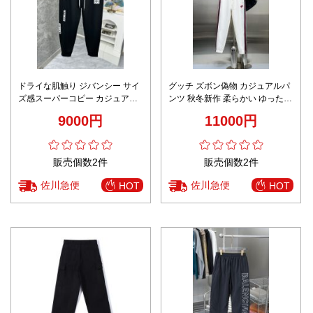
ドライな肌触り ジバンシー サイ
グッチ ズボン偽物 カジュアルパ
ズ感スーパーコピー カジュアル
ンツ 秋冬新作 柔らかい ゆったり
ズボン パンツ 柔らかい ブラック
純綿 ロゴ刺繍 ランニング 快適
9000円
11000円
ホワイト
販売個数2件
販売個数2件
佐川急便
佐川急便
HOT
HOT