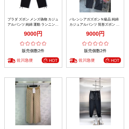
プラダ ズボン メンズ偽物 カジュ
バレンシアガズボンＮ級品 純綿
アルパンツ 純綿 運動 ランニング
カジュアルパンツ 筒形ズボン 運
ゆったり ブラック
動 ランニング ブラック
9000円
9000円
販売個数2件
販売個数2件
佐川急便
佐川急便
HOT
HOT