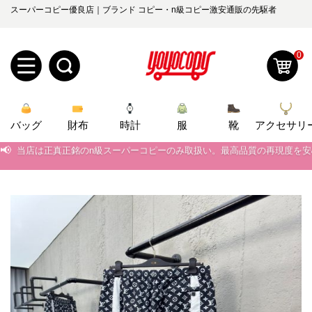
スーパーコピー優良店｜ブランド コピー・n級コピー激安通販の先駆者
0
新
バッグ
規
ロ
財布
時計
服
靴
アクセサリ
📢
当店は正真正銘のn級スーパーコピーのみ取扱い。最高品質の再現度を
ユ
グ
📢
2026春の新作続々更新中！期間中のご注文でお得な割引をご利用いただ
0
📢
新作入荷！ルイ・ヴィトンスーパーコピー バッグ最新モデルが登場。上
ー
イ
📢
当店は正真正銘のn級スーパーコピーのみ取扱い。最高品質の再現度を
ザ
ン
オ
📢
2026春の新作続々更新中！期間中のご注文でお得な割引をご利用いただ
ー
ー
お
📢
新作入荷！ルイ・ヴィトンスーパーコピー バッグ最新モデルが登場。上
yoyocopys@gmail.com
登
ダ
知