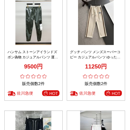
ハンサム ストーンアイランドズ
グッチ パンツ メンズスーパーコ
ボン偽物 カジュアルパンツ 運動
ピー カジュアルパンツ ゆったり
筒形ズボン 柔らかい 軽量 グリー
純綿 柔らかい 運動 ホワイト
9500円
11250円
ン
販売個数2件
販売個数2件
佐川急便
佐川急便
HOT
HOT