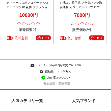
ディオールズボンコピー カジュ
心地よい着用感 プラダパンツ激
アルパンツ 綿 花柄 ファッション
安通販 カジュアルパンツ ロゴプ
ブラウン
リント 柔らかい 運動 ランニング
10000円
7000円
ブラック
販売個数2件
販売個数2件
佐川急便
佐川急便
HOT
HOT
Eメール：
yoyocopys@gmail.com
信頼第一・丁寧対応
Line ID:yoyocopy
安心対応・迅速発送
人気カテゴリ一覧
人気ブランド