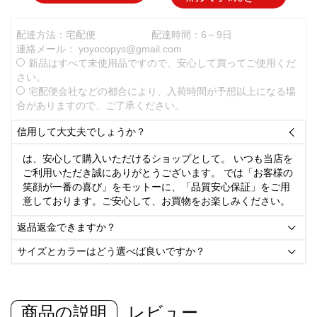
配達方法：宅配便
配達時間：6～9日
連絡メール：
yoyocopys@gmail.com
新品はすべて未使用品ですので、安心して買ってご使用くだ
さい。
宅配便会社などの都合により、入荷時間が予想以上になる場
合がありますので、ご了承ください。
信用して大丈夫でしょうか？

は、安心して購入いただけるショップとして。 いつも当店を
ご利用いただき誠にありがとうございます。 では「お客様の
笑顔が一番の喜び」をモットーに、「品質安心保証」をご用
意しております。ご安心して、お買物をお楽しみください。
返品返金できますか？

サイズとカラーはどう選べば良いですか？

商品の説明
レビュー