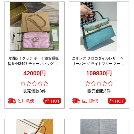
お洒落！グッチ ポーチ激安通販
エルメス クロコダイルレザー ケ
型番443497 チェーンバッグ 斜
リーバッグ ライトブルー スーパ
め掛け 肩掛け 中サイズ 人気品
ーコピー 優良サイト 2025新作
42000円
109830円
ピンク
高級感仕上げ
販売個数3件
販売個数3件
佐川急便
佐川急便
HOT
HOT