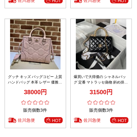
佐川急便
佐川急便
HOT
HOT
グッチ キッズ バッグコピー 上質
爆買いで大得価の シャネルバッ
ハンドバッグ 本革 レザー 優雅レ
グ 定番 マトラッセ偽物 斜め掛け
ディ 728236 ピンク
バッグ 型番2215 チェーンバッグ
38000円
31500円
シャネル風 ブラック
販売個数3件
販売個数3件
佐川急便
佐川急便
HOT
HOT