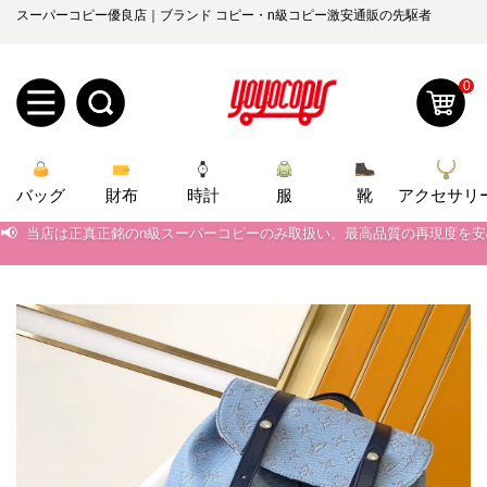
スーパーコピー優良店｜ブランド コピー・n級コピー激安通販の先駆者
0
新
バッグ
規
ロ
財布
時計
服
靴
アクセサリ
📢
当店は正真正銘のn級スーパーコピーのみ取扱い。最高品質の再現度を
ユ
グ
📢
2026春の新作続々更新中！期間中のご注文でお得な割引をご利用いただ
0
📢
新作入荷！ルイ・ヴィトンスーパーコピー バッグ最新モデルが登場。上
ー
イ
📢
当店は正真正銘のn級スーパーコピーのみ取扱い。最高品質の再現度を
ザ
ン
オ
📢
2026春の新作続々更新中！期間中のご注文でお得な割引をご利用いただ
ー
ー
お
📢
新作入荷！ルイ・ヴィトンスーパーコピー バッグ最新モデルが登場。上
yoyocopys@gmail.com
登
ダ
知