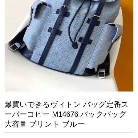
録
ー
ら
アイフォーンケ
管
せ
2026人気特集
アクセサリー
衣装セット
住まい用品
スカーフ
バッグ
ズボン
ベルト
財布
時計
小物
服
靴
ース
理
最
新
製
品
爆買いできるヴィトン バッグ定番ス
お
ーパーコピー M14676 バックバッグ
す
す
大容量 プリント ブルー
め
商