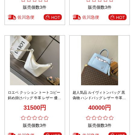
販売個数3件
販売個数3件
佐川急便
佐川急便
HOT
HOT
ロエベ クッション トートコピー
超人気品 ルイヴィトンバッグ 黒
斜め掛けバッグ 牛革 レザー 優雅
偽物 ハンドバッグ レザー 牛革
262315 限定の人気アイテム ホ
斜め掛けバッグ M59950 ブルー
31500円
40000円
ワイト
販売個数3件
販売個数3件