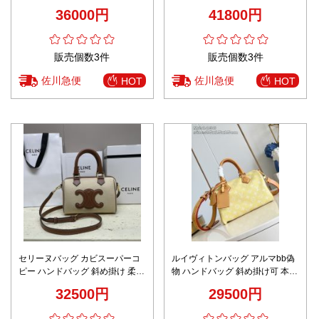
ハンドバッグ ホワイト
2025新作 高再現度 高級感仕上げ
36000円
41800円
精密ディテール 安心サイト 実店
舗運営 本革使用 追跡可能 発送保
証
販売個数3件
販売個数3件
佐川急便
佐川急便
HOT
HOT
セリーヌバッグ カビスーパーコ
ルイヴィトンバッグ アルマbb偽
ピー ハンドバッグ 斜め掛け 柔軟
物 ハンドバッグ 斜め掛け可 本革
本革 レザー 113773 杏色
レザー 柔軟 イエロー
32500円
29500円