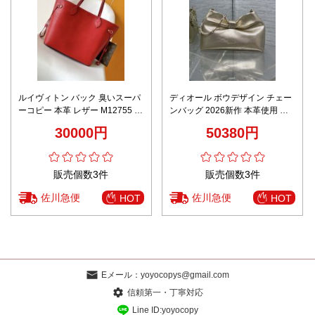
ルイヴィトン バック 臭いスーパ
ディオール ボウデザイン チェー
ーコピー 本革 レザー M12755 ハ
ンバッグ 2026新作 本革使用 高
ンドバッグ 柔らかい レッド
再現度 精密ディテール 丁寧な縫
30000円
50380円
製 上質感 安心取引 発送保証 コ
ピー
販売個数3件
販売個数3件
佐川急便
佐川急便
HOT
HOT
Eメール：
yoyocopys@gmail.com
信頼第一・丁寧対応
Line ID:yoyocopy