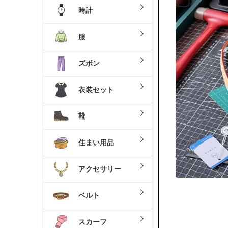
時計
服
ズボン
衣装セット
靴
住まい用品
アクセサリー
ベルト
スカーフ