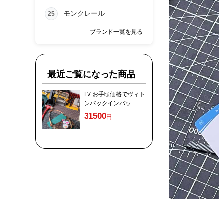
モンクレール
25
ブランド一覧を見る
最近ご覧になった商品
LV お手頃価格でヴィト
ンバックインバッ...
31500
円