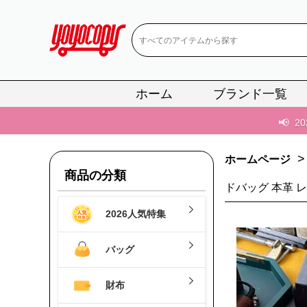
📢
当店は正真
ホーム
ブランド一覧
📢
2
📢
新作入荷！ル
📢
当店は正真
>
ホームページ
商品の分類
📢
2
ドバッグ 本革 レ
📢
新作入荷！ル
2026人気特集
バッグ
財布