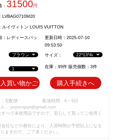
31500
格：
円
VBAG0710M20
：
ルイヴィトン LOUIS VUITTON
類：
レディースバッ
更新日時：2025-07-10
09:53:50
サイズ：
在庫：99件 販売個数：3件
加入買い物かご
購入手続きへ
法：宅配便
配達時間：6～9日
ール：
yoyocopys@gmail.com
はすべて未使用品ですので、安心して買ってご使用く
。
便会社などの都合により、入荷時間が予想以上になる
ありますので、ご了承ください。