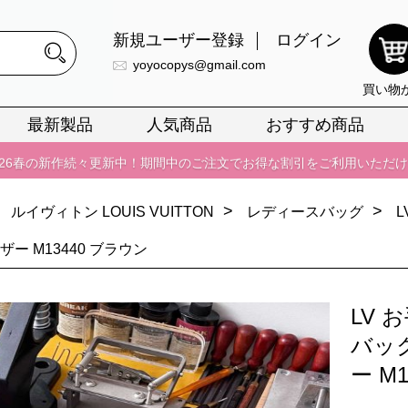
新規ユーザー登録
ログイン
yoyocopys@gmail.com
買い物
正銘のn級スーパーコピーのみ取扱い。最高品質の再現度を安心してお選
最新製品
人気商品
おすすめ商品
026春の新作続々更新中！期間中のご注文でお得な割引をご利用いただ
イ・ヴィトンスーパーコピー バッグ最新モデルが登場。上質な仕上が
正銘のn級スーパーコピーのみ取扱い。最高品質の再現度を安心してお選
>
>
ルイヴィトン LOUIS VUITTON
レディースバッグ
026春の新作続々更新中！期間中のご注文でお得な割引をご利用いただ
ザー M13440 ブラウン
イ・ヴィトンスーパーコピー バッグ最新モデルが登場。上質な仕上が
LV
バッ
ー M