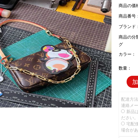
商品の価
商品番号：L
ブランド
商品の分
グ
カラー：
数量：
配達方
連絡メ
新品
ださい
宅配
場合が