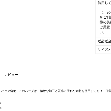
信用し
は、安
をご利
様の笑
ご用意
い。
返品返
サイズ
レビュー
ンバック偽物、このバッグは、精緻な加工と質感に優れた素材を使用しており、日
り
m