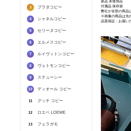
新品 未使用品
付属品 保存袋
プラダコピー
3
弊社が全部の商品
※画像の商品は光
シャネルコピー
4
品質保証：お届い
セリーヌコピー
5
エルメスコピー
6
ルイヴィトンコピー
7
ヴェトモンコピー
8
ステューシー
9
ディオール コピー
10
グッチ コピー
11
ロエベ LOEWE
12
フェラガモ
13