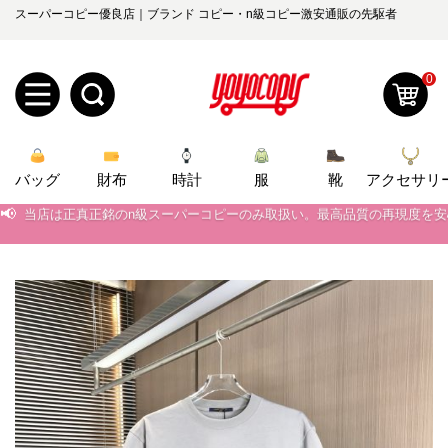
スーパーコピー優良店｜ブランド コピー・n級コピー激安通販の先駆者
📢
当店は正真正銘のn級スーパーコピーのみ取扱い。最高品質の再現度を
0
📢
2026春の新作続々更新中！期間中のご注文でお得な割引をご利用いただ
新
📢
新作入荷！ルイ・ヴィトンスーパーコピー バッグ最新モデルが登場。上
バッグ
規
ロ
財布
時計
服
靴
アクセサリ
📢
当店は正真正銘のn級スーパーコピーのみ取扱い。最高品質の再現度を
📢
ユ
グ
2026春の新作続々更新中！期間中のご注文でお得な割引をご利用いただ
📢
新作入荷！ルイ・ヴィトンスーパーコピー バッグ最新モデルが登場。上
0
ー
イ
ザ
ン
オ
ー
ー
お
yoyocopys@gmail.com
登
ダ
知