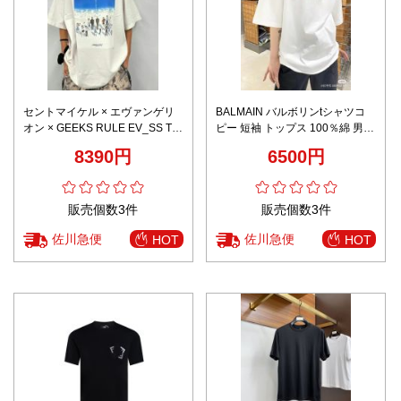
セントマイケル × エヴァンゲリ
BALMAIN バルボリンtシャツコ
オン × GEEKS RULE EV_SS Tシ
ピー 短袖 トップス 100％綿 男女
ャツ 男女兼用 夏服 通気 シンプ
兼用 ロゴプリント ホワイト
8390円
6500円
ルデザイン 快適な着心地 激安 発
送保証
販売個数3件
販売個数3件
佐川急便
佐川急便
HOT
HOT