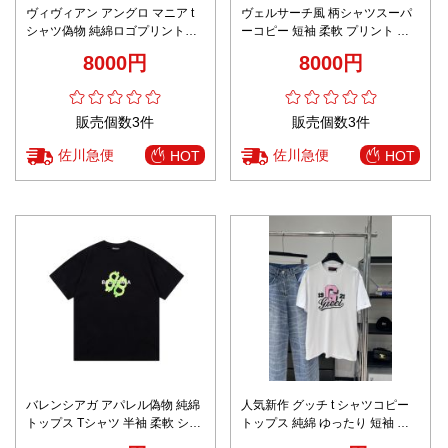
ヴィヴィアン アングロ マニア t
ヴェルサーチ風 柄シャツスーパ
シャツ偽物 純綿ロゴプリントの
ーコピー 短袖 柔軟 プリント ト
トップス 短袖 柔らかい 新販売 2
ップス 綿 ゆったり シンプル ブ
8000円
8000円
色可選
ラック
販売個数3件
販売個数3件
佐川急便
佐川急便
HOT
HOT
バレンシアガ アパレル偽物 純綿
人気新作 グッチ t シャツコピー
トップス Tシャツ 半袖 柔軟 シン
トップス 純綿 ゆったり 短袖 プ
プル プリント 男女兼用 ブラック
リント 男女兼用 ホワイト