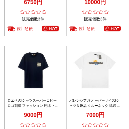
6750円
10000円
販売個数3件
販売個数3件
佐川急便
佐川急便
HOT
HOT
ロエベのtシャツスーパーコピー
バレンシアガ オーバーサイズtシ
ロゴ刺繍 ファッション 純綿 トッ
ャツＮ級品 クルーネック 純綿 吸
プス 短袖 柔らかい ブラック
汗速乾 トップス 短袖 柔らかい
9000円
7000円
ホワイト