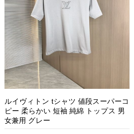
録
ー
ら
アイフォーンケ
管
せ
2026人気特集
アクセサリー
衣装セット
住まい用品
スカーフ
バッグ
ズボン
ベルト
財布
時計
小物
服
靴
ース
理
最
新
製
品
ルイヴィトン tシャツ 値段スーパーコ
お
ピー 柔らかい 短袖 純綿 トップス 男
す
す
女兼用 グレー
め
商