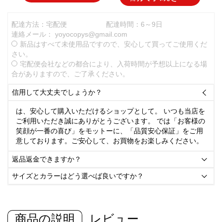
配達方法：宅配便
配達時間：6～9日
連絡メール：
yoyocopys@gmail.com
新品はすべて未使用品ですので、安心して買ってご使用くだ
さい。
宅配便会社などの都合により、入荷時間が予想以上になる場
合がありますので、ご了承ください。
信用して大丈夫でしょうか？

は、安心して購入いただけるショップとして。 いつも当店を
ご利用いただき誠にありがとうございます。 では「お客様の
笑顔が一番の喜び」をモットーに、「品質安心保証」をご用
意しております。ご安心して、お買物をお楽しみください。
返品返金できますか？

サイズとカラーはどう選べば良いですか？

商品の説明
レビュー