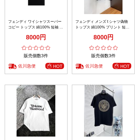
フェンディ ワイシャツスーパー
フェンディ メンズ t シャツ偽物
コピー トップス 綿100% 短袖 T
トップス 綿100% プリント 短袖
シャツ 男女兼用 シンプル ファッ
ゆったり シンプル 柔らかい メン
8000円
8000円
ション ブラック
ズ ブラック
販売個数3件
販売個数3件
佐川急便
佐川急便
HOT
HOT