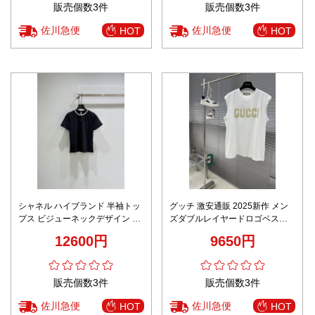
販売個数3件
販売個数3件
佐川急便
佐川急便
HOT
HOT
シャネル ハイブランド 半袖トッ
グッチ 激安通販 2025新作 メン
プス ビジューネックデザイン 上
ズダブルレイヤードロゴベストT
質素材 快適な着心地
シャツ 高品質 細部まで忠実な仕
12600円
9650円
上げ
販売個数3件
販売個数3件
佐川急便
佐川急便
HOT
HOT