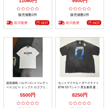
11060円
9500円
着心地 安心サイト 実店舗運営 本
ホワイト
格派モデル
販売個数2件
販売個数2件
佐川急便
佐川急便
HOT
HOT
超低価格 バルマンtシャツレディ
セントマイケル × ダークナイト
ースコピー トップス ロゴプリン
BTM SS Tシャツ 男女兼用 夏服
ト 純綿 半袖 シンプル ホワイト
AAA級レプリカ 通気 快適な着心
5500円
8250円
地 精密ディテール