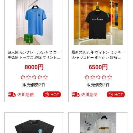
超人気 モンクレールtシャツ コー
最新の2025年 ヴィトン ミッキー
デ偽物 トップス 純綿 プリント
tシャツコピー 柔らかい 短袖 純
半袖 柔らかい ブルー
綿 トップス ゆったり ブラック
8000円
6500円
販売個数2件
販売個数2件
佐川急便
佐川急便
HOT
HOT