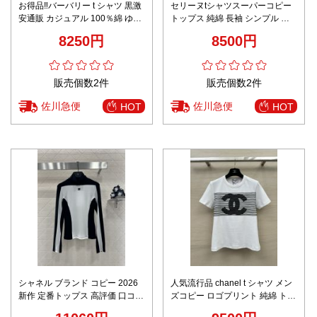
お得品‼バーバリー t シャツ 黒激
セリーヌtシャツスーパーコピー
安通販 カジュアル 100％綿 ゆっ
トップス 純綿 長袖 シンプル 丸
たり トップス 短袖 プリント ブ
首 柔らかい ロゴプリント ホワイ
8250円
8500円
ラック
ト
販売個数2件
販売個数2件
佐川急便
佐川急便
HOT
HOT
シャネル ブランド コピー 2026
人気流行品 chanel t シャツ メン
新作 定番トップス 高評価 口コミ
ズコピー ロゴプリント 純綿 トッ
多数 高再現度 丁寧な縫製 快適な
プス 柔らかい 人間シャネル 刺繍