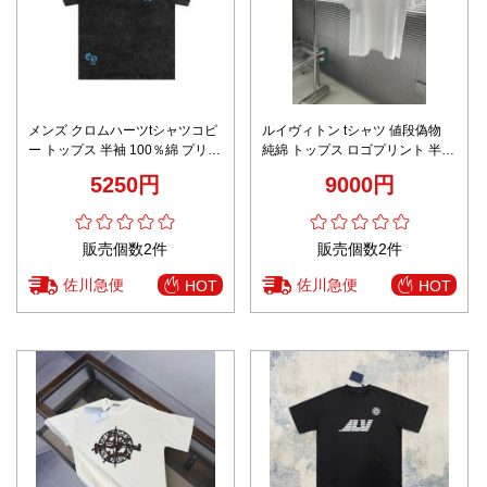
メンズ クロムハーツtシャツコピ
ルイヴィトン tシャツ 値段偽物
ー トップス 半袖 100％綿 プリン
純綿 トップス ロゴプリント 半袖
ト シンプル 柔軟 男女兼用 ブラ
ゆったり ホワイト
5250円
9000円
ック
販売個数2件
販売個数2件
佐川急便
佐川急便
HOT
HOT