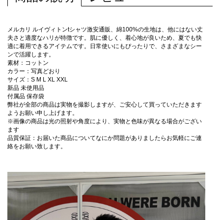
メルカリ ルイヴィトンtシャツ激安通販、綿100%の生地は、他にはない丈
夫さと適度なハリが特徴です。肌に優しく、着心地が良いため、夏でも快
適に着用できるアイテムです。日常使いにもぴったりで、さまざまなシー
ンで活躍します。
素材：コットン
カラー：写真どおり
サイズ：S M L XL XXL
新品 未使用品
付属品 保存袋
弊社が全部の商品は実物を撮影しますが、ご安心して買っていただきます
ようお願い申し上げます。
※画像の商品は光の照射や角度により、実物と色味が異なる場合がござい
ます
品質保証：お届いた商品についてなにか問題がありましたらお気軽にご連
絡をお願い致します。