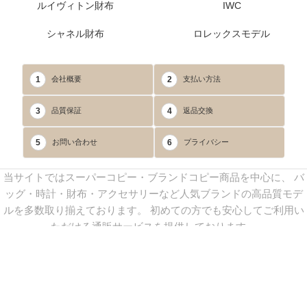
ルイヴィトン財布
IWC
シャネル財布
ロレックスモデル
1
2
会社概要
支払い方法
3
4
品質保証
返品交換
5
6
お問い合わせ
プライバシー
当サイトではスーパーコピー・ブランドコピー商品を中心に、 バ
ッグ・時計・財布・アクセサリーなど人気ブランドの高品質モデ
ルを多数取り揃えております。 初めての方でも安心してご利用い
ただける通販サービスを提供しております。
連絡先：
yoyocopys@gmail.com
／ Line: yoyocopy ／ 店長：渡辺
実香 ／ 営業時間：08：30～23：30（24時間受付）
※当WEBサイト掲載写真の無断転載・外部利用を禁止します。
Copyright © 2013-2025
YOYOCOPY
All Rights Reserved.
sitemap