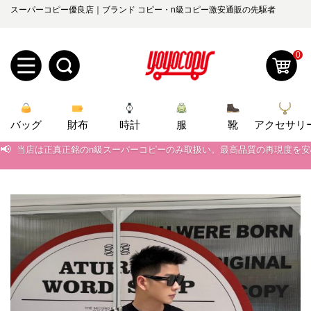
スーパーコピー優良店｜ブランド コピー・n級コピー激安通販の先駆者
0
新
バッグ
規
ロ
財布
時計
服
靴
アクセサリ
📢
当店は正真正銘のn級スーパーコピーのみ取扱い。最高品質の再現度を
ユ
グ
📢
2026春の新作続々更新中！期間中のご注文でお得な割引をご利用いただ
0
ー
イ
📢
新作入荷！ルイ・ヴィトンスーパーコピー バッグ最新モデルが登場。上
📢
当店は正真正銘のn級スーパーコピーのみ取扱い。最高品質の再現度を
ザ
ン
オ
📢
2026春の新作続々更新中！期間中のご注文でお得な割引をご利用いただ
ー
ー
お
📢
新作入荷！ルイ・ヴィトンスーパーコピー バッグ最新モデルが登場。上
yoyocopys@gmail.com
登
ダ
知