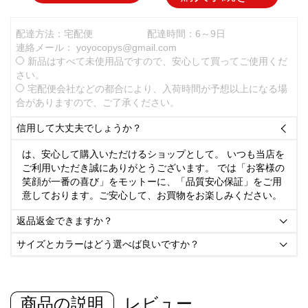
配達方法：宅配便
配達時間：6～9日
連絡メール：
yoyocopys@gmail.com
新品はすべて未使用品ですので、安心して買ってご使用くだ
さい。
宅配便会社などの都合により、入荷時間が予想以上になる場
合がありますので、ご了承ください。
信用して大丈夫でしょうか？

は、安心して購入いただけるショップとして。 いつも当店を
ご利用いただき誠にありがとうございます。 では「お客様の
笑顔が一番の喜び」をモットーに、「品質安心保証」をご用
意しております。ご安心して、お買物をお楽しみください。
返品返金できますか？

サイズとカラーはどう選べば良いですか？

商品の説明
レビュー