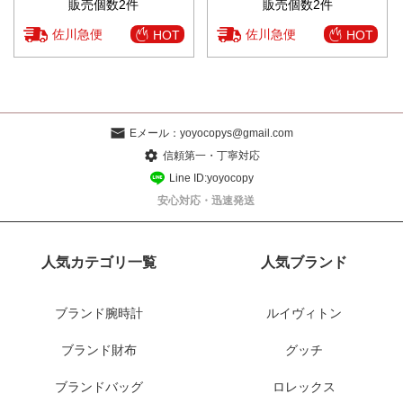
販売個数2件
販売個数2件
佐川急便
佐川急便
HOT
HOT
Eメール：
yoyocopys@gmail.com
信頼第一・丁寧対応
Line ID:yoyocopy
安心対応・迅速発送
人気カテゴリ一覧
人気ブランド
ブランド腕時計
ルイヴィトン
ブランド財布
グッチ
ブランドバッグ
ロレックス