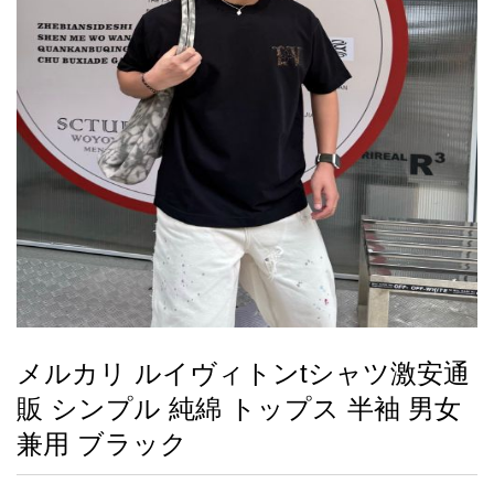
録
ー
ら
アイフォーンケ
管
せ
2026人気特集
アクセサリー
衣装セット
住まい用品
スカーフ
バッグ
ズボン
ベルト
財布
時計
小物
服
靴
ース
理
最
新
製
品
メルカリ ルイヴィトンtシャツ激安通
お
販 シンプル 純綿 トップス 半袖 男女
す
す
兼用 ブラック
め
商