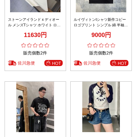
ストーンアイランド x ディオー
ルイヴィトンtシャツ新作コピー
ル メンズTシャツ ホワイト ロゴ
ロゴプリント シンプル 綿 半袖
プリント 2026新作 n級 半袖Tシ
トップス ゆったり ブラック
11630円
9000円
ャツ ストリートデザイン 通気 快
適 カジュアル 日本倉庫発送 即納
販売個数2件
販売個数2件
佐川急便
佐川急便
HOT
HOT