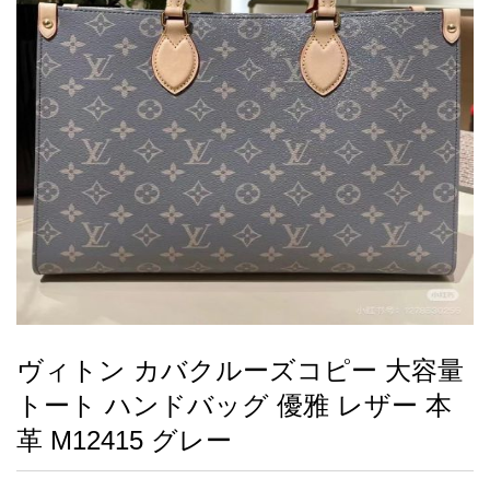
録
ー
ら
アイフォーンケ
管
せ
2026人気特集
アクセサリー
衣装セット
住まい用品
スカーフ
バッグ
ズボン
ベルト
財布
時計
小物
服
靴
ース
理
最
新
製
品
ヴィトン カバクルーズコピー 大容量
お
トート ハンドバッグ 優雅 レザー 本
す
す
革 M12415 グレー
め
商