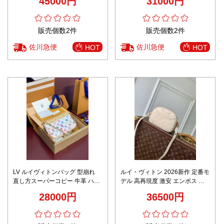
45000円
31000円
イト
ブラウン
販売個数2件
販売個数2件
佐川急便
佐川急便
HOT
HOT
LV ルイヴィトンバッグ 型崩れ
ルイ・ヴィトン 2026新作 定番モ
直し方スーパーコピー 牛革 ハン
デル 高再現度 激安 エンボス カ
ドバッグ 優雅 M13404 ホワイト
メラバッグ 高品質本革使用 正確
28000円
36500円
な刻印 精密ディテール 安心サイ
ト 追跡可能