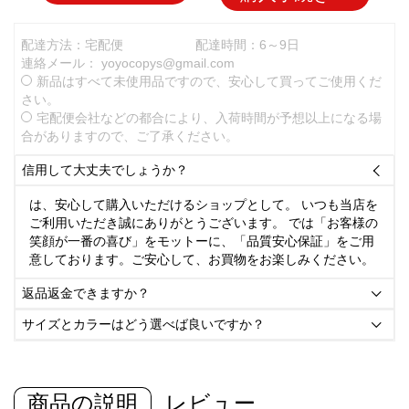
配達方法：宅配便
配達時間：6～9日
連絡メール：
yoyocopys@gmail.com
新品はすべて未使用品ですので、安心して買ってご使用くだ
さい。
宅配便会社などの都合により、入荷時間が予想以上になる場
合がありますので、ご了承ください。
信用して大丈夫でしょうか？

は、安心して購入いただけるショップとして。 いつも当店を
ご利用いただき誠にありがとうございます。 では「お客様の
笑顔が一番の喜び」をモットーに、「品質安心保証」をご用
意しております。ご安心して、お買物をお楽しみください。
返品返金できますか？

サイズとカラーはどう選べば良いですか？

商品の説明
レビュー