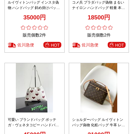
ルイヴィトンバッグ インスタ偽
コメ兵 プラダバッグ偽物 まるい
物 ハンドバッグ 斜め掛けバッグ
ナイロン ハンドバッグ 軽量 本革
牛革 レザー 柔軟 M13843 ブラッ
優雅 レザー 1NE546 ブラック
35000円
18500円
ク
販売個数2件
販売個数2件
佐川急便
佐川急便
HOT
HOT
可愛い ブランドバッグ ボッテ
ショルダーバッグ ルイヴィトン
ガ・ヴェネタコピー ハンドバッ
バッグ偽物 化粧バッグ 牛革 レザ
グ ハートプリント 796728 ホワ
ー 花柄 斜め掛けバッグ M42265