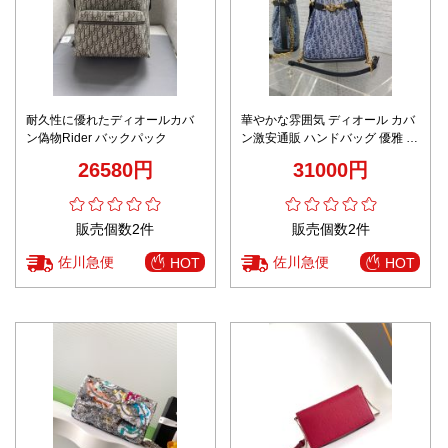
耐久性に優れたディオールカバ
華やかな雰囲気 ディオール カバ
ン偽物Rider バックパック
ン激安通販 ハンドバッグ 優雅 フ
ァッション感 花柄 手持ち ブルー
26580円
31000円
販売個数2件
販売個数2件
佐川急便
佐川急便
HOT
HOT