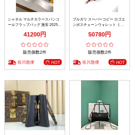
シャネル マルチカラースパンコ
ブルガリ スーパーコピー ロゴエ
ールフラップバッグ 激安 2025新
ンボスチェーンウォレット ミニ
作 高再現度 精密ディテール 高級
ショルダーバッグ 高級感仕上げ
41200円
50780円
感仕上げ 上質感 圧倒的な再現度
発送保証
販売個数2件
販売個数2件
佐川急便
佐川急便
HOT
HOT