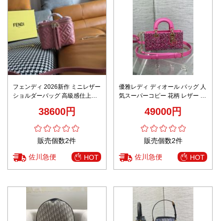
フェンディ 2026新作 ミニレザー
優雅レディ ディオール バッグ 人
ショルダーバッグ 高級感仕上げ
気スーパーコピー 花柄 レザー 牛
安心サイト 実店舗運営 長年の実
革 ハンドバッグ 斜め掛け ローズ
38600円
49000円
績 人気モデル
レッド
販売個数2件
販売個数2件
佐川急便
佐川急便
HOT
HOT