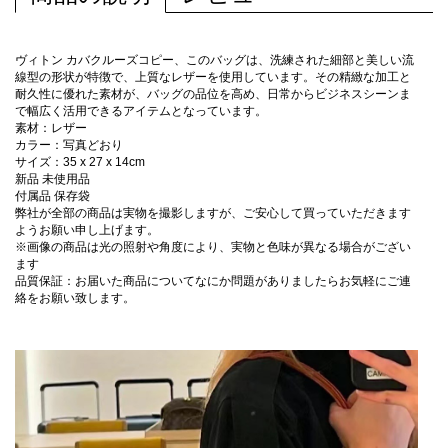
ヴィトン カバクルーズコピー、このバッグは、洗練された細部と美しい流
線型の形状が特徴で、上質なレザーを使用しています。その精緻な加工と
耐久性に優れた素材が、バッグの品位を高め、日常からビジネスシーンま
で幅広く活用できるアイテムとなっています。
素材：レザー
カラー：写真どおり
サイズ：35 x 27 x 14cm
新品 未使用品
付属品 保存袋
弊社が全部の商品は実物を撮影しますが、ご安心して買っていただきます
ようお願い申し上げます。
※画像の商品は光の照射や角度により、実物と色味が異なる場合がござい
ます
品質保証：お届いた商品についてなにか問題がありましたらお気軽にご連
絡をお願い致します。