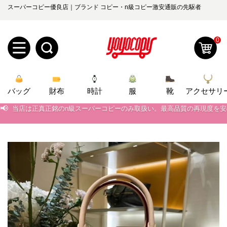
スーパーコピー優良店｜ブランド コピー・n級コピー激安通販の先駆者
0
新
バッグ
規
ロ
財布
時計
服
靴
アクセサリ
📢
当店は正真正銘のn級スーパーコピーのみ取扱い。最高品質の再現度を
ユ
グ
📢
2026春の新作続々更新中！期間中のご注文でお得な割引をご利用いただ
0
📢
新作入荷！ルイ・ヴィトンスーパーコピー バッグ最新モデルが登場。上
ー
イ
📢
当店は正真正銘のn級スーパーコピーのみ取扱い。最高品質の再現度を
ザ
ン
オ
📢
2026春の新作続々更新中！期間中のご注文でお得な割引をご利用いただ
ー
ー
お
📢
新作入荷！ルイ・ヴィトンスーパーコピー バッグ最新モデルが登場。上
yoyocopys@gmail.com
登
ダ
知