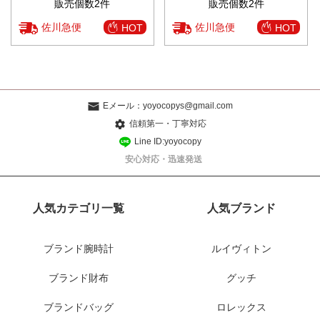
販売個数2件
販売個数2件
佐川急便
佐川急便
HOT
HOT
Eメール：
yoyocopys@gmail.com
信頼第一・丁寧対応
Line ID:yoyocopy
安心対応・迅速発送
人気カテゴリ一覧
人気ブランド
ブランド腕時計
ルイヴィトン
ブランド財布
グッチ
ブランドバッグ
ロレックス