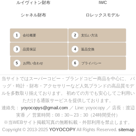
ルイヴィトン財布
IWC
シャネル財布
ロレックスモデル
1
2
会社概要
支払い方法
3
4
品質保証
返品交換
5
6
お問い合わせ
プライバシー
当サイトではスーパーコピー・ブランドコピー商品を中心に、 バ
ッグ・時計・財布・アクセサリーなど人気ブランドの高品質モデ
ルを多数取り揃えております。 初めての方でも安心してご利用い
ただける通販サービスを提供しております。
連絡先：
yoyocopys@gmail.com
／ Line: yoyocopy ／ 店長：渡辺
実香 ／ 営業時間：08：30～23：30（24時間受付）
※当WEBサイト掲載写真の無断転載・外部利用を禁止します。
Copyright © 2013-2025
YOYOCOPY
All Rights Reserved.
sitemap