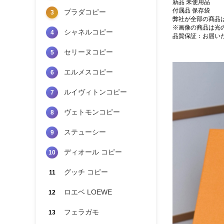
新品 未使用品
付属品 保存袋
プラダコピー
3
弊社が全部の商品
※画像の商品は光
シャネルコピー
4
品質保証：お届い
セリーヌコピー
5
エルメスコピー
6
ルイヴィトンコピー
7
ヴェトモンコピー
8
ステューシー
9
ディオール コピー
10
グッチ コピー
11
ロエベ LOEWE
12
フェラガモ
13