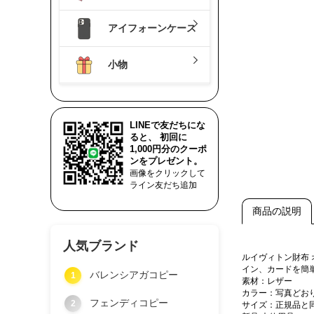
アイフォーンケース
小物
LINEで友だちにな
ると、 初回に
1,000円分のクーポ
ンをプレゼント。
画像をクリックして
ライン友だち追加
商品の説明
人気ブランド
ルイヴィトン財布
イン、カードを簡
バレンシアガコピー
1
素材：レザー
カラー：写真どお
フェンディコピー
2
サイズ：正規品と