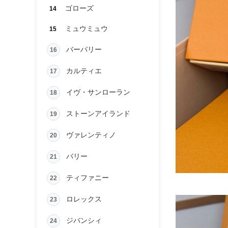
ゴローズ
14
ミュウミュウ
15
バーバリー
16
カルティエ
17
イヴ・サンローラン
18
ストーンアイランド
19
ヴァレンティノ
20
バリー
21
ティファニー
22
ロレックス
23
ジバンシィ
24