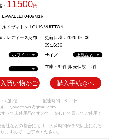
11500
格：
円
VWALLET0405M16
：
ルイヴィトン LOUIS VUITTON
類：
レディース財布
更新日時：2025-04-06
09:16:36
サイズ：
在庫：99件 販売個数：2件
加入買い物かご
購入手続きへ
法：宅配便
配達時間：6～9日
ール：
yoyocopys@gmail.com
はすべて未使用品ですので、安心して買ってご使用く
。
便会社などの都合により、入荷時間が予想以上になる
ありますので、ご了承ください。