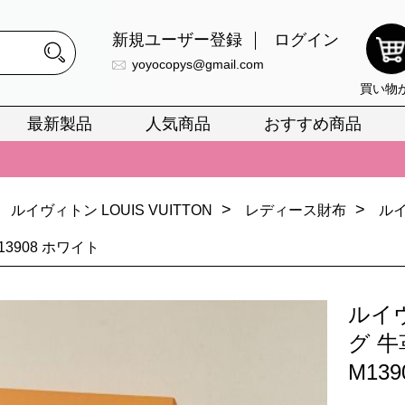
新規ユーザー登録
ログイン
yoyocopys@gmail.com
買い物
最新製品
人気商品
おすすめ商品
正銘のn級スーパーコピーのみ取扱い。最高品質の再現度を安心してお選
026春の新作続々更新中！期間中のご注文でお得な割引をご利用いただ
イ・ヴィトンスーパーコピー バッグ最新モデルが登場。上質な仕上が
>
>
ルイヴィトン LOUIS VUITTON
レディース財布
ルイ
正銘のn級スーパーコピーのみ取扱い。最高品質の再現度を安心してお選
13908 ホワイト
026春の新作続々更新中！期間中のご注文でお得な割引をご利用いただ
ルイ
イ・ヴィトンスーパーコピー バッグ最新モデルが登場。上質な仕上が
グ 牛
M13