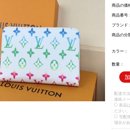
商品の価
商品番号：L
ブランド
商品の分
カラー：
数量：
配達方
連絡メ
新品
ださい
宅配
場合が