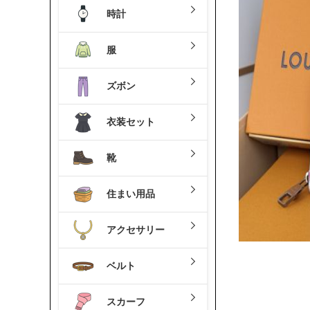
時計
服
ズボン
衣装セット
靴
住まい用品
アクセサリー
ベルト
スカーフ