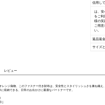
信用し
は、安
をご利
様の笑
ご用意
い。
返品返
サイズ
レビュー
 オレンジ偽物、このファスナー付き財布は、安全性とスタイリッシュさを兼ね備え
単に収納できる、日常のお出かけに最適なパートナーです。
り
同じ