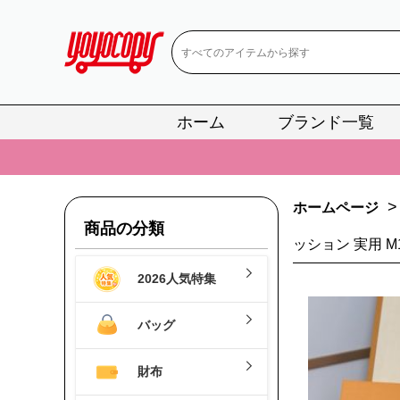
ホーム
ブランド一覧
📢
当店は正真
📢
2
📢
新作入荷！ル
>
ホームページ
商品の分類
📢
当店は正真
ッション 実用 M
📢
2
2026人気特集
📢
新作入荷！ル
バッグ
財布