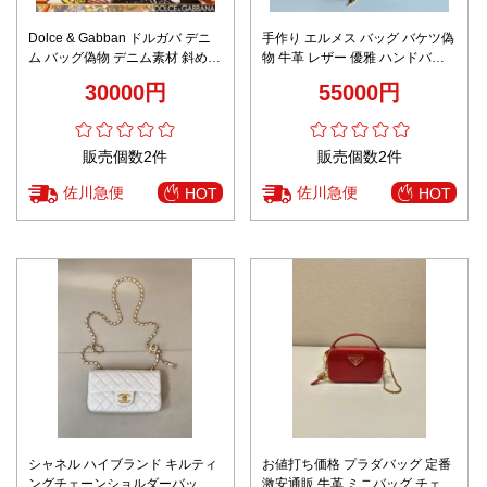
Dolce & Gabban ドルガバ デニ
手作り エルメス バッグ バケツ偽
ム バッグ偽物 デニム素材 斜め掛
物 牛革 レザー 優雅 ハンドバッ
けバッグ 1311 大人気 ブルー
グ 柔軟 グレー
30000円
55000円
販売個数2件
販売個数2件
佐川急便
佐川急便
HOT
HOT
シャネル ハイブランド キルティ
お値打ち価格 プラダバッグ 定番
ングチェーンショルダーバッグ
激安通販 牛革 ミニバッグ チェー