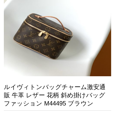
録
ー
ら
アイフォーンケ
管
せ
2026人気特集
アクセサリー
衣装セット
住まい用品
スカーフ
バッグ
ズボン
ベルト
財布
時計
小物
服
靴
ース
理
最
新
製
品
ルイヴィトンバッグチャーム激安通
お
販 牛革 レザー 花柄 斜め掛けバッグ
す
す
ファッション M44495 ブラウン
め
商