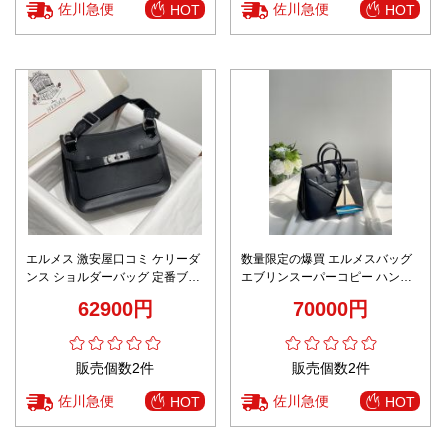
佐川急便
佐川急便
HOT
HOT
エルメス 激安屋口コミ ケリーダ
数量限定の爆買 エルメスバッグ
ンス ショルダーバッグ 定番ブラ
エブリンスーパーコピー ハンド
ック 2026新作 高再現度 精密デ
バッグ 本革 レザー 優雅 ブラッ
62900円
70000円
ィテール 高級感仕上げ 安心サイ
ク
ト
販売個数2件
販売個数2件
佐川急便
佐川急便
HOT
HOT