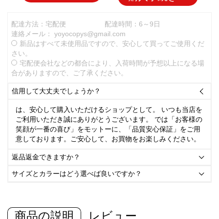
配達方法：宅配便
配達時間：6～9日
連絡メール：
yoyocopys@gmail.com
新品はすべて未使用品ですので、安心して買ってご使用くだ
さい。
宅配便会社などの都合により、入荷時間が予想以上になる場
合がありますので、ご了承ください。
信用して大丈夫でしょうか？

は、安心して購入いただけるショップとして。 いつも当店を
ご利用いただき誠にありがとうございます。 では「お客様の
笑顔が一番の喜び」をモットーに、「品質安心保証」をご用
意しております。ご安心して、お買物をお楽しみください。
返品返金できますか？

サイズとカラーはどう選べば良いですか？

商品の説明
レビュー