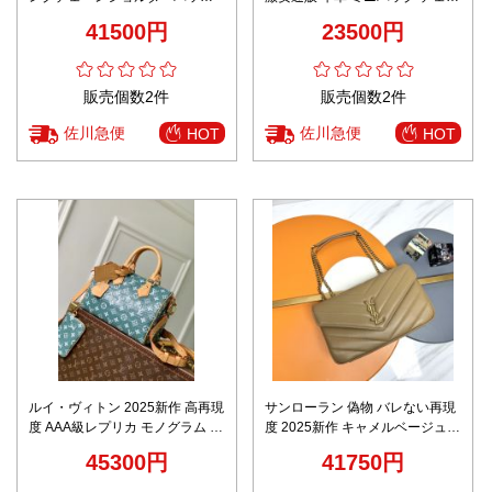
ミニフラップデザイン 精密ディ
ンバッグ 切り替え 可愛いバッグ
41500円
23500円
テール
レディース レッド
販売個数2件
販売個数2件
佐川急便
佐川急便
HOT
HOT
ルイ・ヴィトン 2025新作 高再現
サンローラン 偽物 バレない再現
度 AAA級レプリカ モノグラム ボ
度 2025新作 キャメルベージュキ
ストンバッグ 専用ケース付属
ルトバッグ 高再現度 精密ディテ
45300円
41750円
ール 高級レベル仕様 圧倒的完成
度 発送保証 追跡可能