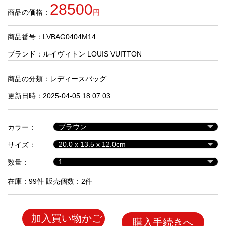
品
28500
商品の価格：
円
商品番号：LVBAG0404M14
人
気
ブランド：
ルイヴィトン LOUIS VUITTON
商
品
商品の分類：
レディースバッグ
更新日時：2025-04-05 18:07:03
セ
ー
カラー：
ル
商
サイズ：
品
数量：
在庫：99件 販売個数：2件
加入買い物かご
購入手続きへ