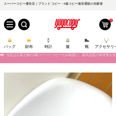
スーパーコピー優良店｜ブランド コピー・n級コピー激安通販の先駆者
0
新
バッグ
規
ロ
財布
時計
服
靴
アクセサリ
📢
当店は正真正銘のn級スーパーコピーのみ取扱い。最高品質の再現度を
ユ
グ
📢
2026春の新作続々更新中！期間中のご注文でお得な割引をご利用いただ
📢
新作入荷！ルイ・ヴィトンスーパーコピー バッグ最新モデルが登場。上
0
ー
イ
📢
当店は正真正銘のn級スーパーコピーのみ取扱い。最高品質の再現度を
ザ
ン
オ
📢
2026春の新作続々更新中！期間中のご注文でお得な割引をご利用いただ
ー
ー
お
📢
新作入荷！ルイ・ヴィトンスーパーコピー バッグ最新モデルが登場。上
yoyocopys@gmail.com
登
ダ
知