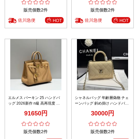
販売個数2件
販売個数2件
佐川急便
佐川急便
HOT
HOT
エルメス バーキン 25 ハンドバ
シャネルバッグ 年齢層偽物 チェ
ッグ 2026新作 n級 高再現度 本
ーンバッグ 斜め掛け ハンドバッ
革使用 精密ディテール 高級感仕
グ レザー 優雅 本革 ミニサイズ
91650円
30000円
上げ 安心サイト 秘密厳守配送
イエロー
販売個数2件
販売個数2件