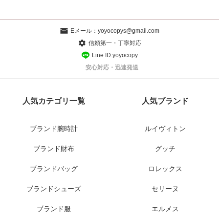
Eメール：
yoyocopys@gmail.com
信頼第一・丁寧対応
Line ID:yoyocopy
安心対応・迅速発送
人気カテゴリ一覧
人気ブランド
ブランド腕時計
ルイヴィトン
ブランド財布
グッチ
ブランドバッグ
ロレックス
ブランドシューズ
セリーヌ
ブランド服
エルメス