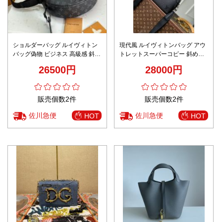
ショルダーバッグ ルイヴィトン
現代風 ルイヴィトンバッグ アウ
バッグ偽物 ビジネス 高級感 斜め
トレットスーパーコピー 斜め掛
掛けバッグ レザー 牛革 M47158
けバッグ 柔軟 レザー 本革
26500円
28000円
ブラック
M11657 ブラック
販売個数2件
販売個数2件
佐川急便
佐川急便
HOT
HOT