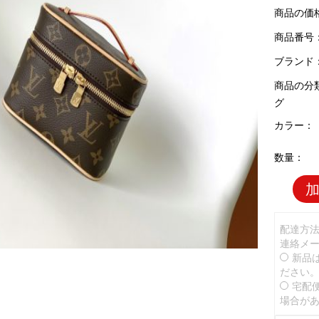
商品の価
商品番号：L
ブランド
商品の分
グ
カラー：
数量：
配達方
連絡メ
新品
ださい
宅配
場合が