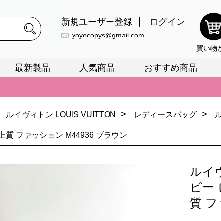
新規ユーザー登録
ログイン
yoyocopys@gmail.com
買い物
最新製品
人気商品
おすすめ商品
正銘のn級スーパーコピーのみ取扱い。最高品質の再現度を安心してお選
026春の新作続々更新中！期間中のご注文でお得な割引をご利用いただ
>
>
ルイヴィトン LOUIS VUITTON
レディースバッグ
イ・ヴィトンスーパーコピー バッグ最新モデルが登場。上質な仕上が
質 ファッション M44936 ブラウン
正銘のn級スーパーコピーのみ取扱い。最高品質の再現度を安心してお選
026春の新作続々更新中！期間中のご注文でお得な割引をご利用いただ
ルイ
イ・ヴィトンスーパーコピー バッグ最新モデルが登場。上質な仕上が
ピー 
質 フ