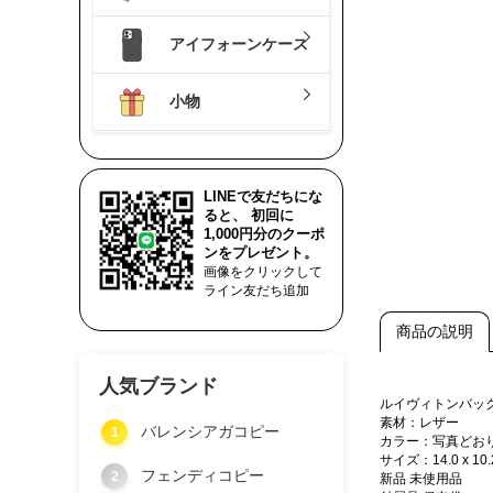
アイフォーンケース
小物
LINEで友だちにな
ると、 初回に
1,000円分のクーポ
ンをプレゼント。
画像をクリックして
ライン友だち追加
商品の説明
人気ブランド
ルイヴィトンバッ
素材：レザー
バレンシアガコピー
1
カラー：写真どお
サイズ：14.0 x 10.2
フェンディコピー
2
新品 未使用品