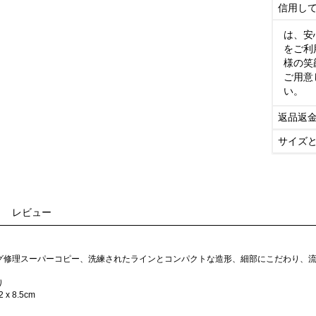
信用し
は、安
をご利
様の笑
ご用意
い。
返品返
サイズ
レビュー
グ修理スーパーコピー、洗練されたラインとコンパクトな造形、細部にこだわり、
り
 x 8.5cm