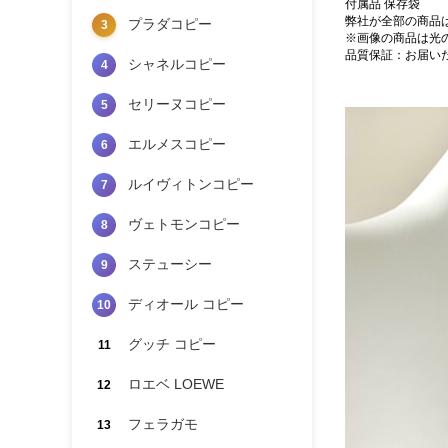
付属品 保存袋
弊社が全部の商品
プラダコピー
3
※画像の商品は光
品質保証：お届い
シャネルコピー
4
セリーヌコピー
5
エルメスコピー
6
ルイヴィトンコピー
7
ヴェトモンコピー
8
ステューシー
9
ディオール コピー
10
グッチ コピー
11
ロエベ LOEWE
12
フェラガモ
13