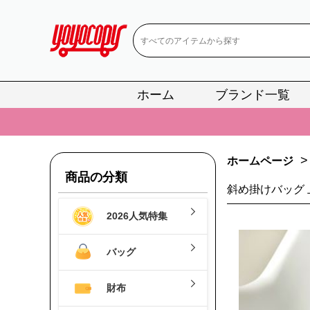
ホーム
ブランド一覧
📢
当店は正真
📢
2
>
ホームページ
📢
新作入荷！ル
商品の分類
斜め掛けバッグ 上
📢
当店は正真
2026人気特集
📢
2
📢
新作入荷！ル
バッグ
財布