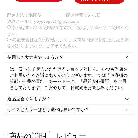
配達方法：宅配便
配達時間：6～9日
連絡メール：
yoyocopys@gmail.com
新品はすべて未使用品ですので、安心して買ってご使用くだ
さい。
宅配便会社などの都合により、入荷時間が予想以上になる場
合がありますので、ご了承ください。
信用して大丈夫でしょうか？

は、安心して購入いただけるショップとして。 いつも当店を
ご利用いただき誠にありがとうございます。 では「お客様の
笑顔が一番の喜び」をモットーに、「品質安心保証」をご用
意しております。ご安心して、お買物をお楽しみください。
返品返金できますか？

サイズとカラーはどう選べば良いですか？

商品の説明
レビュー