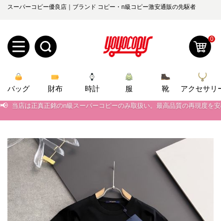
スーパーコピー優良店｜ブランド コピー・n級コピー激安通販の先駆者
0
新
バッグ
規
ロ
財布
時計
服
靴
アクセサリ
📢
当店は正真正銘のn級スーパーコピーのみ取扱い。最高品質の再現度を
ユ
グ
📢
2026春の新作続々更新中！期間中のご注文でお得な割引をご利用いただ
0
📢
新作入荷！ルイ・ヴィトンスーパーコピー バッグ最新モデルが登場。上
ー
イ
📢
当店は正真正銘のn級スーパーコピーのみ取扱い。最高品質の再現度を
ザ
ン
オ
📢
2026春の新作続々更新中！期間中のご注文でお得な割引をご利用いただ
ー
ー
お
📢
新作入荷！ルイ・ヴィトンスーパーコピー バッグ最新モデルが登場。上
yoyocopys@gmail.com
登
ダ
知