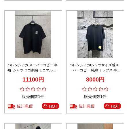
バレンシアガ スーパーコピー 半
バレンシアガtシャツサイズ感ス
袖Tシャツ ロゴ刺繍 ミニマルデ
ーパーコピー 純綿 トップス 半袖
ザイン 定番 高品質仕上げ
心地よい着用感 シンプル ブラッ
11100円
8000円
ク
販売個数1件
販売個数1件
佐川急便
佐川急便
HOT
HOT