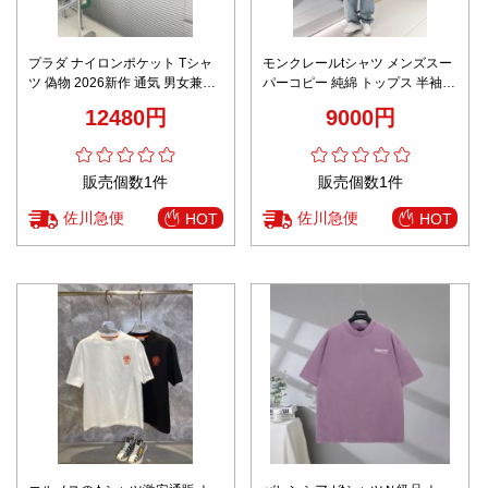
プラダ ナイロンポケット Tシャ
モンクレールtシャツ メンズスー
ツ 偽物 2026新作 通気 男女兼用
パーコピー 純綿 トップス 半袖
高品質 安心サイト 実店舗運営 発
快適 シンプル 柔軟 ブラック
12480円
9000円
送保証 精密ディテール
販売個数1件
販売個数1件
佐川急便
佐川急便
HOT
HOT