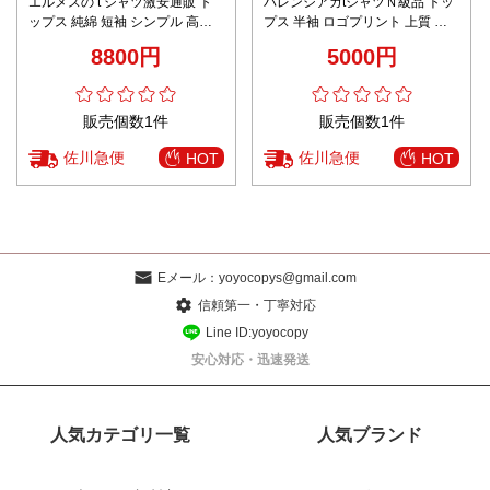
エルメスの t シャツ激安通販 ト
バレンシアガtシャツＮ級品 トッ
ップス 純綿 短袖 シンプル 高品
プス 半袖 ロゴプリント 上質 パ
質 ゆったり ホワイト
ープル
8800円
5000円
販売個数1件
販売個数1件
佐川急便
佐川急便
HOT
HOT
Eメール：
yoyocopys@gmail.com
信頼第一・丁寧対応
Line ID:yoyocopy
安心対応・迅速発送
人気カテゴリ一覧
人気ブランド