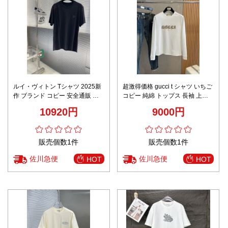
ルイ・ヴィトン Tシャツ 2025新
超激得価格 gucci t シャツ いちご
作 ブランド コピー 安全通販 夏
コピー 純綿 トップス 長袖 上質
服 男女兼用 シンプルデザイン 高
プリント ホワイト
10920円
9000円
評価 快適な着心地
販売個数1件
販売個数1件
佐川急便
佐川急便
HOT
HOT