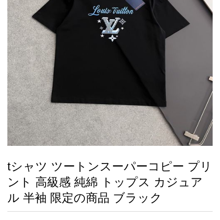
録
ー
ら
アイフォーンケ
管
せ
2026人気特集
アクセサリー
衣装セット
住まい用品
スカーフ
バッグ
ズボン
ベルト
財布
時計
小物
服
靴
ース
理
最
新
製
品
tシャツ ツートンスーパーコピー プリ
お
ント 高級感 純綿 トップス カジュア
す
す
ル 半袖 限定の商品 ブラック
め
商