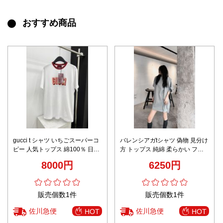
おすすめ商品
gucci t シャツ いちごスーパーコ
バレンシアガtシャツ 偽物 見分け
ピー 人気トップス 綿100％ 日常
方 トップス 純綿 柔らかい フー
プリント 柔らかい ゆったり 快適
ド付き カジュアル 運動風 短袖
8000円
6250円
ホワイト
グレイ
販売個数1件
販売個数1件
佐川急便
佐川急便
HOT
HOT