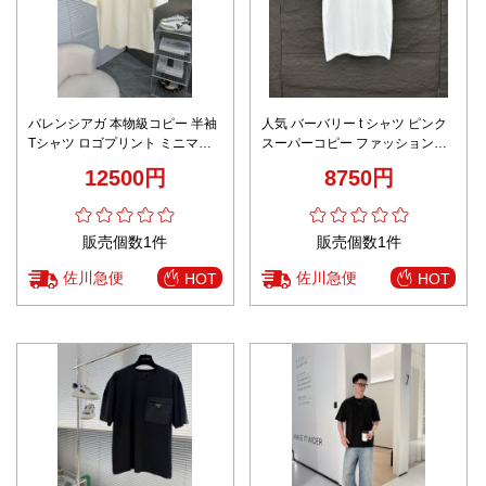
バレンシアガ 本物級コピー 半袖
人気 バーバリー t シャツ ピンク
Tシャツ ロゴプリント ミニマル
スーパーコピー ファッション感
設計 快適な着心地 口コミ多数
100％綿 ゆったり トップス 短袖
12500円
8750円
ホワイト
販売個数1件
販売個数1件
佐川急便
佐川急便
HOT
HOT