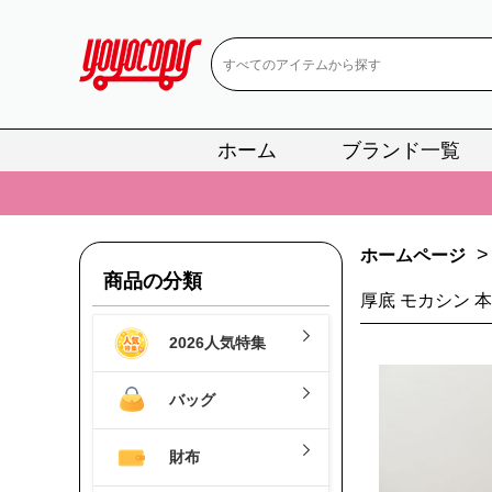
ホーム
ブランド一覧
📢
当店は正真
📢
2
>
📢
新作入荷！ル
ホームページ
商品の分類
📢
当店は正真
厚底 モカシン 
📢
2
2026人気特集
📢
新作入荷！ル
バッグ
財布