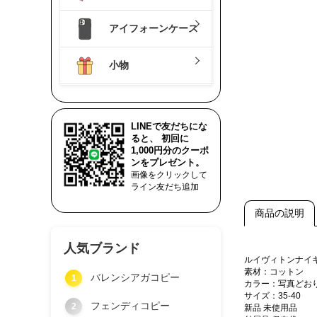
アイフォーンケース
小物
LINEで友だちにな
ると、 初回に
1,000円分のクーポ
ンをプレゼント。
画像をクリックして
ライン友だち追加
商品の説明
人気ブランド
ルイヴィトンナイ
素材：コットン
バレンシアガコピー
1
カラー：写真どお
サイズ：35-40
フェンディコピー
2
新品 未使用品