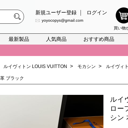
新規ユーザー登録
ログイン
yoyocopys@gmail.com
買い物
最新製品
人気商品
おすすめ商品
正銘のn級スーパーコピーのみ取扱い。最高品質の再現度を安心してお選
026春の新作続々更新中！期間中のご注文でお得な割引をご利用いただ
>
>
イ・ヴィトンスーパーコピー バッグ最新モデルが登場。上質な仕上が
ルイヴィトン LOUIS VUITTON
モカシン
ルイヴィト
正銘のn級スーパーコピーのみ取扱い。最高品質の再現度を安心してお選
本革 ブラック
026春の新作続々更新中！期間中のご注文でお得な割引をご利用いただ
ルイ
イ・ヴィトンスーパーコピー バッグ最新モデルが登場。上質な仕上が
ロー
シン