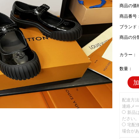
商品の価
商品番号：L
ブランド
商品の分
カラー：
数量：
配達方
連絡メ
新品
ださい
宅配
場合が