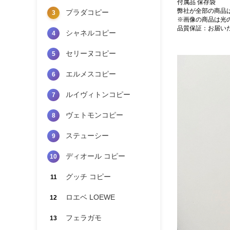
付属品 保存袋
弊社が全部の商品
プラダコピー
3
※画像の商品は光
品質保証：お届い
シャネルコピー
4
セリーヌコピー
5
エルメスコピー
6
ルイヴィトンコピー
7
ヴェトモンコピー
8
ステューシー
9
ディオール コピー
10
グッチ コピー
11
ロエベ LOEWE
12
フェラガモ
13