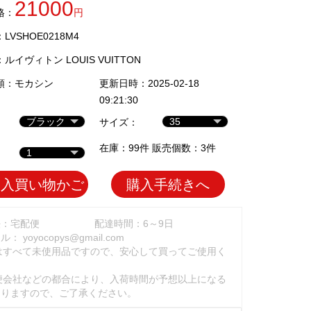
21000
格：
円
VSHOE0218M4
：
ルイヴィトン LOUIS VUITTON
類：
モカシン
更新日時：2025-02-18
09:21:30
サイズ：
在庫：99件 販売個数：3件
加入買い物かご
購入手続きへ
法：宅配便
配達時間：6～9日
ール：
yoyocopys@gmail.com
はすべて未使用品ですので、安心して買ってご使用く
。
便会社などの都合により、入荷時間が予想以上になる
ありますので、ご了承ください。