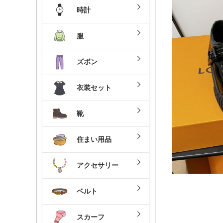
時計
服
ズボン
衣装セット
靴
住まい用品
アクセサリー
ベルト
スカーフ