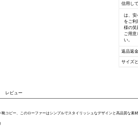
信用し
は、安
をご利
様の笑
ご用意
い。
返品返
サイズ
レビュー
キ靴コピー、このローファーはシンプルでスタイリッシュなデザインと高品質な素
り