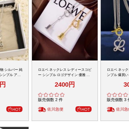
物 シルバー 純
ロエベ ネックレス レディースコピ
ロエベ ネック
 シンプル アク
ー シンプル ロゴデザイン 優雅 18
ンプル 爆買い
質
ｋゴールド 2色可選
モンド飾り 1
0円
2400円
3
販売個数 2 件
販売個数 3 
佐川急便
佐川急
HOT
HOT