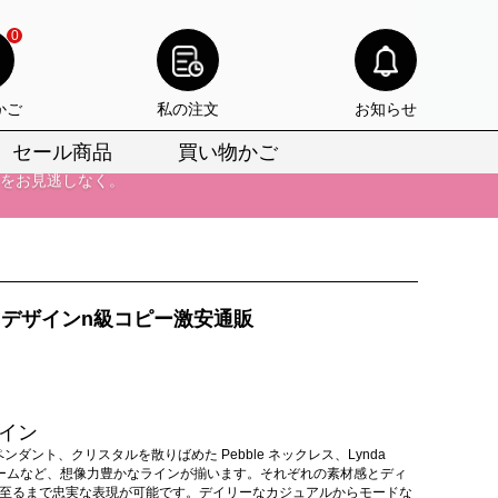
りをお見逃しなく。
0
びいただけます。
かご
私の注文
お知らせ
けます。
セール商品
買い物かご
りをお見逃しなく。
注目デザインn級コピー激安通販
ザイン
ンダント、クリスタルを散りばめた Pebble ネックレス、Lynda
ramチャームなど、想像力豊かなラインが揃います。それぞれの素材感とディ
に至るまで忠実な表現が可能です。デイリーなカジュアルからモードな