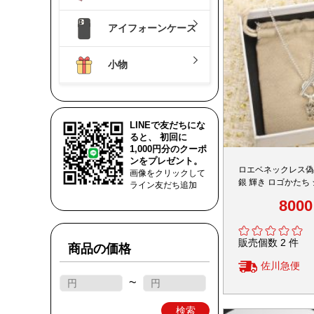
アイフォーンケース
小物
LINEで友だちにな
ると、 初回に
1,000円分のクーポ
ンをプレゼント。
ロエベネックレス偽
画像をクリックして
銀 輝き ロゴかたち
ライン友だち追加
セサリー 女性 高品
800
販売個数 2 件
商品の価格
佐川急便
~
検索