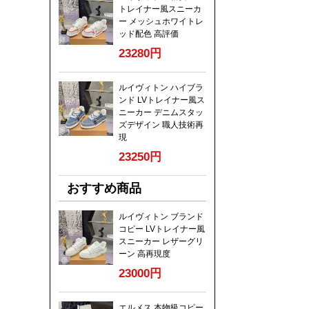
トレイナー風スニーカ
ー メッシュホワイトレ
ッド配色 高評価
23280円
ルイヴィトン ハイブラ
ンド LVトレイナー風ス
ニーカー デニムスタッ
ズデザイン 職人技術再
現
23250円
おすすめ商品
ルイヴィトン ブランド
コピー LVトレイナー風
スニーカー レザーグリ
ーン 高再現度
23000円
エルメス 本物級コピー