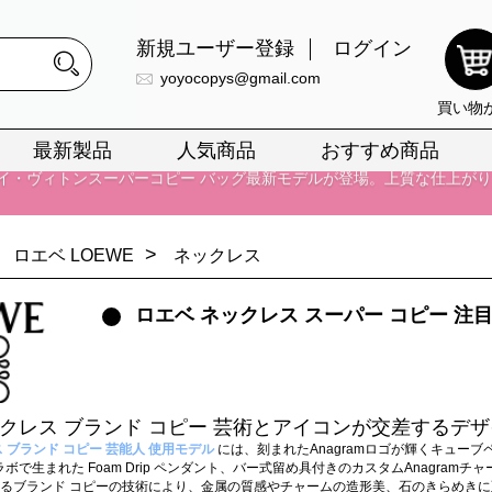
イ・ヴィトンスーパーコピー バッグ最新モデルが登場。上質な仕上が
新規ユーザー登録
ログイン
正銘のn級スーパーコピーのみ取扱い。最高品質の再現度を安心してお選
yoyocopys@gmail.com
買い物
026春の新作続々更新中！期間中のご注文でお得な割引をご利用いただ
最新製品
人気商品
おすすめ商品
イ・ヴィトンスーパーコピー バッグ最新モデルが登場。上質な仕上が
>
ロエベ LOEWE
ネックレス
ロエベ ネックレス スーパー コピー 
ックレス ブランド コピー 芸術とアイコンが交差するデ
 ブランド コピー 芸能人 使用モデル
には、刻まれたAnagramロゴが輝くキューブペ
トコラボで生まれた Foam Drip ペンダント、バー式留め具付きのカスタムAnag
るブランド コピーの技術により、金属の質感やチャームの造形美、石のきらめき