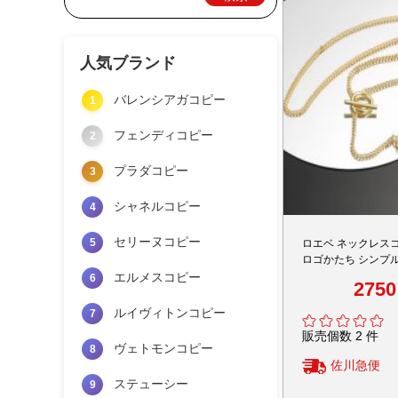
人気ブランド
バレンシアガコピー
1
フェンディコピー
2
プラダコピー
3
シャネルコピー
4
セリーヌコピー
5
ロエベ ネックレス
ロゴかたち シンプ
愛用する ダイヤモ
エルメスコピー
6
275
ド
ルイヴィトンコピー
7
販売個数 2 件
ヴェトモンコピー
8
佐川急便
ステューシー
9