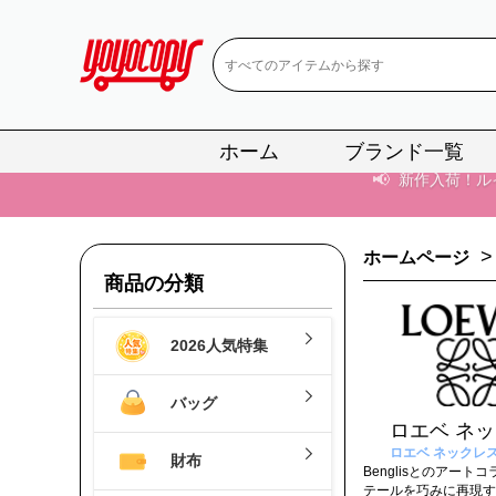
📢
新作入荷！ル
📢
当店は正真
📢
2
ホーム
ブランド一覧
📢
新作入荷！ル
>
ホームページ
商品の分類
2026人気特集
バッグ
ロエベ ネ
ロエベ ネックレス
財布
Benglisとのアー
テールを巧みに再現す