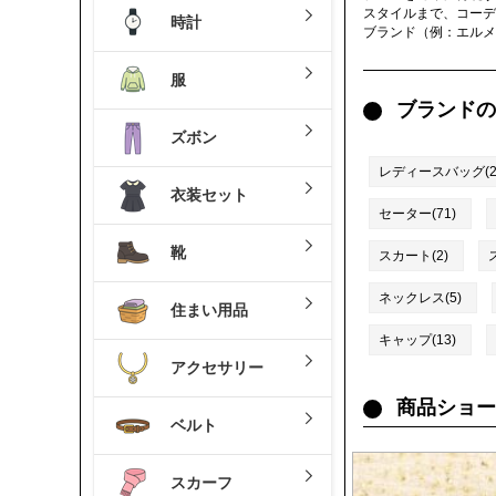
スタイルまで、コーデ
時計
ブランド（例：エルメ
服
ブランドの
ズボン
レディースバッグ(27
衣装セット
セーター(71)
靴
スカート(2)
ネックレス(5)
住まい用品
キャップ(13)
アクセサリー
商品ショー
ベルト
スカーフ