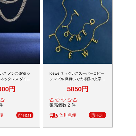
レス メンズ偽物 シ
loewe ネックレススーパーコピー
 ネックレス ダイヤ
シンプル 爆買いで大得価の文字ネ
8ｋゴールド
ックレス ブレスレット 2点セット
000円
5850円
チェーン ゴールド
件
販売個数 2 件
便
佐川急便
HOT
HOT