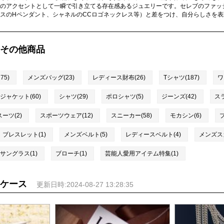
のアクセントとして一瞬で引き立てる存在感あるジュエリーです。セレブのファッ
スのHペンダント、シャネルのCCロゴネックレス等）と差をつけ、自分らしさを
その他商品
5)
メンズバッグ(23)
レディース財布(26)
Tシャツ(187)
ワ
ジャケット(60)
シャツ(29)
ポロシャツ(5)
ジーンズ(42)
スラ
スーツ(2)
スポーツウェア(12)
スニーカー(58)
モカシン(6)
ブ
ブレスレット(1)
メンズベルト(5)
レディースベルト(4)
メンズスカ
サングラス(1)
ブローチ(1)
芸能人愛用アイテム特集(1)
ケース
更新日時:2024-08-27 13:28:35