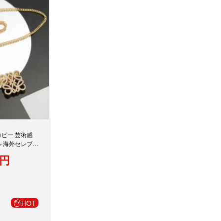
コピー 芸術感
ル 海外セレブが
ンド飾り ゴール
0円
HOT