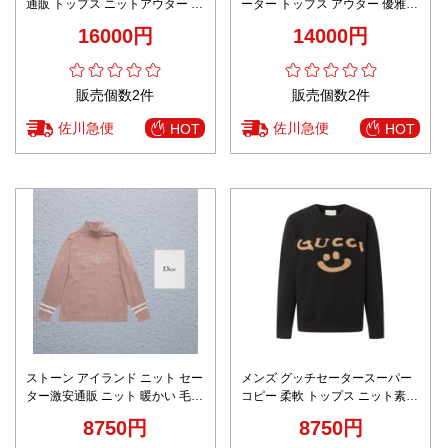
通販 トップス ニットアウター 柔
ーター トップス アウター 優雅
軟 薄い シンプル ホワイト
柔らかい A989B400C ブラック
16000円
14000円
販売個数2件
販売個数2件
佐川急便
佐川急便
HOT
HOT
ストーン アイランド ニット セー
メンズ グッチセータースーパー
ター激安通販 ニット 暖かい 毛玉
コピー 柔軟 トップス ニット素材
にならず シンプル ハイネック ピ
保温 シンプル 男女兼用 ブラック
8750円
8750円
ンク