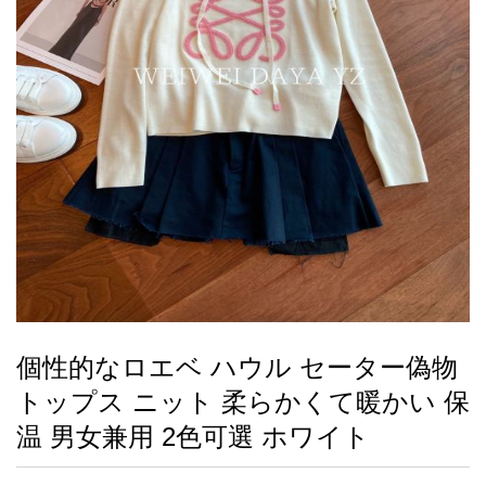
録
ー
ら
アイフォーンケ
管
せ
2026人気特集
アクセサリー
衣装セット
住まい用品
スカーフ
バッグ
ズボン
ベルト
財布
時計
小物
服
靴
ース
理
最
新
製
品
個性的なロエベ ハウル セーター偽物
お
トップス ニット 柔らかくて暖かい 保
す
す
温 男女兼用 2色可選 ホワイト
め
商