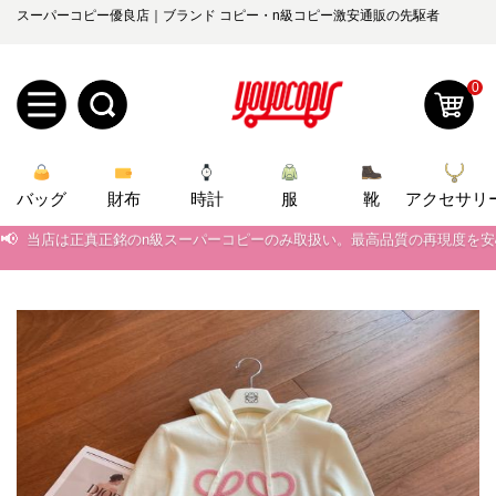
スーパーコピー優良店｜ブランド コピー・n級コピー激安通販の先駆者
0
新
バッグ
規
ロ
財布
時計
服
靴
アクセサリ
📢
当店は正真正銘のn級スーパーコピーのみ取扱い。最高品質の再現度を
ユ
グ
📢
2026春の新作続々更新中！期間中のご注文でお得な割引をご利用いただ
0
📢
新作入荷！ルイ・ヴィトンスーパーコピー バッグ最新モデルが登場。上
ー
イ
📢
当店は正真正銘のn級スーパーコピーのみ取扱い。最高品質の再現度を
ザ
ン
オ
📢
2026春の新作続々更新中！期間中のご注文でお得な割引をご利用いただ
ー
ー
お
📢
新作入荷！ルイ・ヴィトンスーパーコピー バッグ最新モデルが登場。上
yoyocopys@gmail.com
登
ダ
知