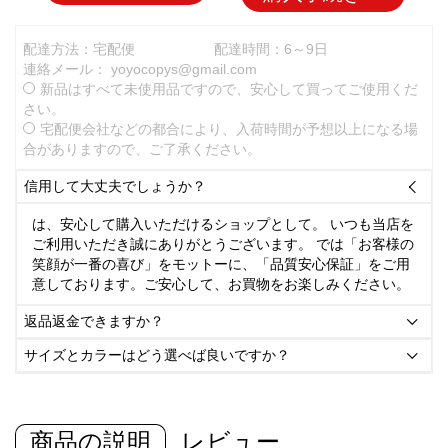
配達方法：宅配便
配達時間：6～9日
連絡メール：
yoyocopys@gmail.com
新品はすべて未使用品ですので、安心して買ってご使用くだ
さい。
宅配便会社などの都合により、入荷時間が予想以上になる場
合がありますので、ご了承ください。
信用して大丈夫でしょうか？

は、安心して購入いただけるショップとして。 いつも当店を
ご利用いただき誠にありがとうございます。 では「お客様の
笑顔が一番の喜び」をモットーに、「品質安心保証」をご用
意しております。ご安心して、お買物をお楽しみください。
返品返金できますか？

サイズとカラーはどう選べば良いですか？

商品の説明
レビュー