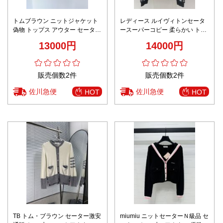
トムブラウン ニットジャケット
レディース ルイヴィトンセータ
偽物 トップス アウター セーター
ースーパーコピー 柔らかい トッ
暖かい 柔軟 シンプル グレイ
プス 花柄 暖かい 冬服 ロゴ編み
13000円
14000円
ニット素材 ブラック
販売個数2件
販売個数2件
佐川急便
佐川急便
HOT
HOT
TB トム・ブラウン セーター激安
miumiu ニットセーターＮ級品 セ