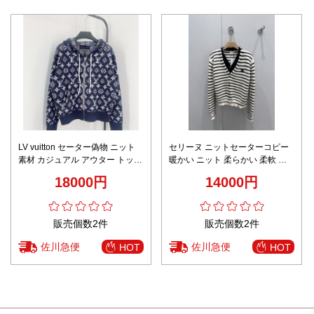
LV vuitton セーター偽物 ニット
セリーヌ ニットセーターコピー
素材 カジュアル アウター トップ
暖かい ニット 柔らかい 柔軟 ト
ス フード付き 暖かい ブルー
ップス 縞模様 品質保証 ホワイト
18000円
14000円
販売個数2件
販売個数2件
佐川急便
佐川急便
HOT
HOT