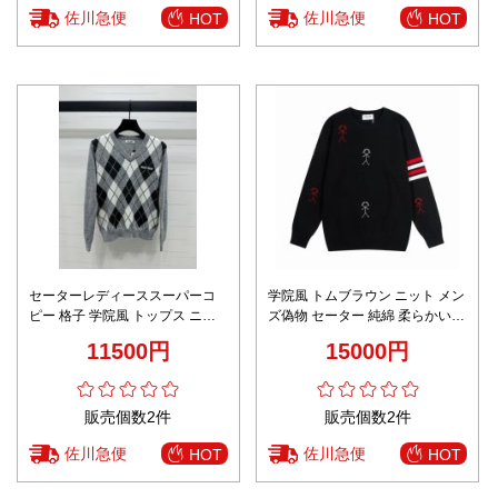
佐川急便
佐川急便
HOT
HOT
セーターレディーススーパーコ
学院風 トムブラウン ニット メン
ピー 格子 学院風 トップス ニッ
ズ偽物 セーター 純綿 柔らかい
ト 暖かい 秋新作 シンプル
トップス 刺繍 高品質 ブラック
11500円
15000円
A989B340C ブラック
販売個数2件
販売個数2件
佐川急便
佐川急便
HOT
HOT