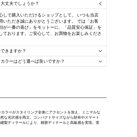
て大丈夫でしょうか？

心して購入いただけるショップとして。 いつも当店
用いただき誠にありがとうございます。 では「お客
顔が一番の喜び」をモットーに、「品質安心保証」を
しております。ご安心して、お買物をお楽しみくださ
金できますか？

とカラーはどう選べば良いですか？

ーカラーがスタイリング全体にアクセントを加え、ミニマルな
自然な光沢感を両立。コンパクトサイズながら財布やスマート
や縫製ディテールにより、精密ディテールと高級感を実現。実