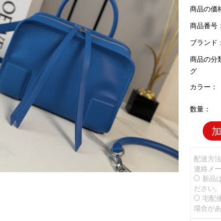
商品の価
商品番号：L
ブランド
商品の分
グ
カラー：
数量：
配達方
連絡メ
新品
ださい
宅配
場合が