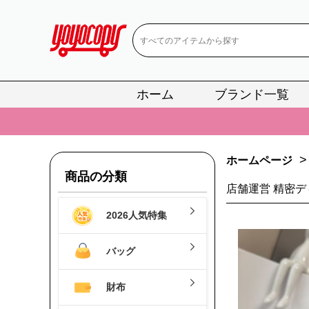
ホーム
ブランド一覧
📢
当店は正真
📢
2
>
ホームページ
📢
新作入荷！ル
商品の分類
店舗運営 精密デ
📢
当店は正真
2026人気特集
📢
2
📢
新作入荷！ル
バッグ
財布