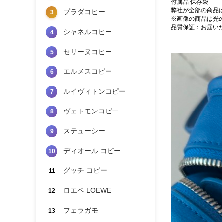
付属品 保存袋
弊社が全部の商品
プラダコピー
3
※画像の商品は光
品質保証：お届い
シャネルコピー
4
セリーヌコピー
5
エルメスコピー
6
ルイヴィトンコピー
7
ヴェトモンコピー
8
ステューシー
9
ディオール コピー
10
グッチ コピー
11
ロエベ LOEWE
12
フェラガモ
13