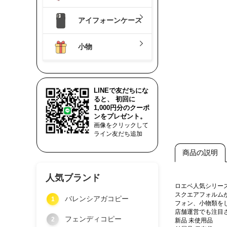
アイフォーンケース
小物
LINEで友だちにな
ると、 初回に
1,000円分のクーポ
ンをプレゼント。
画像をクリックして
ライン友だち追加
商品の説明
人気ブランド
ロエベ人気シリー
スクエアフォルム
バレンシアガコピー
1
フォン、小物類を
店舗運営でも注目
フェンディコピー
2
新品 未使用品