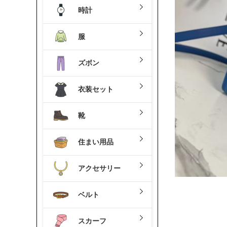
時計
服
ズボン
衣装セット
靴
住まい用品
アクセサリー
ベルト
スカーフ