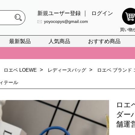
新規ユーザー登録
ログイン
yoyocopys@gmail.com
買い物
最新製品
人気商品
おすすめ商品
正銘のn級スーパーコピーのみ取扱い。最高品質の再現度を安心してお選
026春の新作続々更新中！期間中のご注文でお得な割引をご利用いただ
>
>
ロエベ LOEWE
レディースバッグ
ロエベ ブランド
イ・ヴィトンスーパーコピー バッグ最新モデルが登場。上質な仕上が
ィテール
正銘のn級スーパーコピーのみ取扱い。最高品質の再現度を安心してお選
026春の新作続々更新中！期間中のご注文でお得な割引をご利用いただ
ロエ
イ・ヴィトンスーパーコピー バッグ最新モデルが登場。上質な仕上が
ダー
舗運