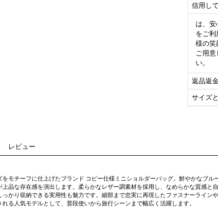
信用し
は、安
をご利
様の笑
ご用意
い。
返品返
サイズ
レビュー
ズをモチーフに仕上げたブランド コピー仕様ミニショルダーバッグ。鮮やかなブル
が上品な存在感を演出します。柔らかなレザー調素材を採用し、なめらかな質感と
しっかり収納できる実用性も魅力です。細部まで忠実に再現したファスナーライン
される人気モデルとして、普段使いから旅行シーンまで幅広く活躍します。