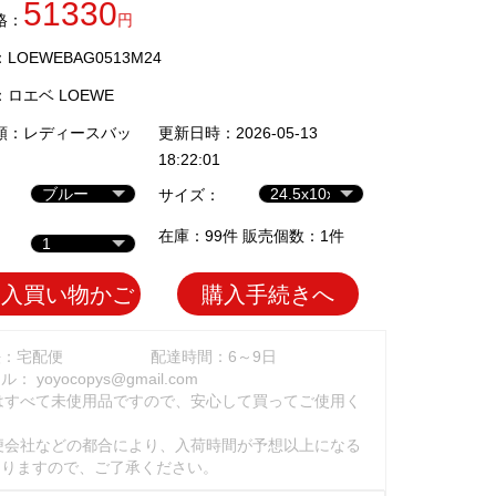
51330
格：
円
OEWEBAG0513M24
：
ロエベ LOEWE
類：
レディースバッ
更新日時：2026-05-13
18:22:01
サイズ：
在庫：99件 販売個数：1件
加入買い物かご
購入手続きへ
法：宅配便
配達時間：6～9日
ール：
yoyocopys@gmail.com
はすべて未使用品ですので、安心して買ってご使用く
。
便会社などの都合により、入荷時間が予想以上になる
ありますので、ご了承ください。