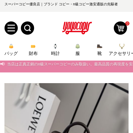
スーパーコピー優良店｜ブランド コピー・n級コピー激安通販の先駆者
0
新
バッグ
規
ロ
財布
時計
服
靴
アクセサリ
📢
当店は正真正銘のn級スーパーコピーのみ取扱い。最高品質の再現度を
ユ
グ
📢
2026春の新作続々更新中！期間中のご注文でお得な割引をご利用いただ
0
📢
ー
イ
新作入荷！ルイ・ヴィトンスーパーコピー バッグ最新モデルが登場。上
📢
当店は正真正銘のn級スーパーコピーのみ取扱い。最高品質の再現度を
ザ
ン
オ
📢
2026春の新作続々更新中！期間中のご注文でお得な割引をご利用いただ
ー
ー
お
📢
新作入荷！ルイ・ヴィトンスーパーコピー バッグ最新モデルが登場。上
yoyocopys@gmail.com
登
ダ
知