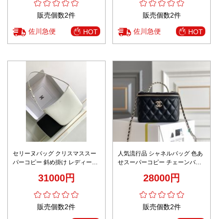
販売個数2件
販売個数2件
佐川急便
佐川急便
HOT
HOT
セリーヌバッグ クリスマススー
人気流行品 シャネルバッグ 色あ
パーコピー 斜め掛け レディース
せスーパーコピー チェーンバッ
上質品 ハンドバッグ ホワイト
グ 斜め掛け 手持ち レディ ブラ
31000円
28000円
ック
販売個数2件
販売個数2件