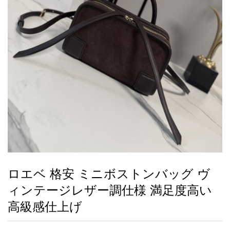
録
ー
ら
アイフォーンケ
管
せ
2026人気特集
アクセサリー
衣装セット
住まい用品
スカーフ
バッグ
ズボン
ベルト
財布
時計
小物
服
靴
ース
理
最
新
製
品
ロエベ 格安 ミニボストンバッグ ヴ
お
ィンテージレザー調仕様 満足度高い
す
す
高級感仕上げ
め
商