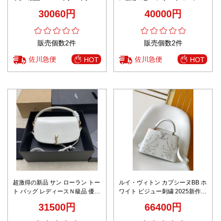
ッグ 斜め掛けバッグ AS5125 ホ
30060円
40000円
ワイト
販売個数2件
販売個数2件
佐川急便
佐川急便
HOT
HOT
超激得の新品 サン ローラン トー
ルイ・ヴィトン カプシーヌBB ホ
ト バッグ レディースＮ級品 優雅
ワイト ビジュー刺繍 2025新作
斜め掛けバッグ 787671 ホワイ
バッグ スーパーコピー 高級感仕
31500円
66400円
ト
上げ 精密ディテール 安心の日本
倉庫