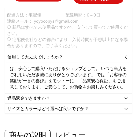
配達方法：宅配便
配達時間：6～9日
連絡メール：
yoyocopys@gmail.com
新品はすべて未使用品ですので、安心して買ってご使用くだ
さい。
宅配便会社などの都合により、入荷時間が予想以上になる場
合がありますので、ご了承ください。
信用して大丈夫でしょうか？

は、安心して購入いただけるショップとして。 いつも当店を
ご利用いただき誠にありがとうございます。 では「お客様の
笑顔が一番の喜び」をモットーに、「品質安心保証」をご用
意しております。ご安心して、お買物をお楽しみください。
返品返金できますか？

サイズとカラーはどう選べば良いですか？

商品の説明
レビュー