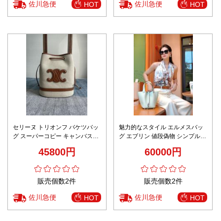
佐川急便
佐川急便
HOT
HOT
セリーヌ トリオンフ バケツバッ
魅力的なスタイル エルメスバッ
グ スーパーコピー キャンバス×
グ エブリン 値段偽物 シンプル
レザー 2025新作 高評価 人気
レザー ハンドバッグ 牛革 グリー
45800円
60000円
ン
販売個数2件
販売個数2件
佐川急便
佐川急便
HOT
HOT