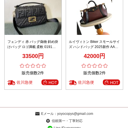
フェンディ 赤 バッグ偽物 斜め掛
ルイヴィトン Biker スモールサイ
けバッグ ロゴ満載 柔軟 0191M
ズ ハンドバッグ 2025新作 AAA
女性 シンプル ブラック
級レプリカ 高級レベル仕様 精密
33500円
42000円
ディテール 安心取引対応
販売個数2件
販売個数2件
佐川急便
佐川急便
HOT
HOT
Eメール：
yoyocopys@gmail.com
信頼第一・丁寧対応
Line ID:yoyocopy