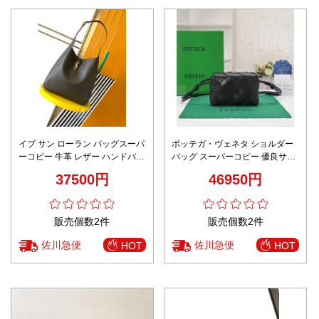
イブ サン ローラン バッグスーパ
ボッテガ・ヴェネタ ショルダー
ーコピー 牛革 レザー ハンドバッ
バッグ スーパーコピー 優良サイ
グ トートバッグ 優雅 上質
ト 2025新作 ブラックイントレチ
37500円
46950円
753837 ブラック
ャート 高再現度モデル
販売個数2件
販売個数2件
佐川急便
佐川急便
HOT
HOT