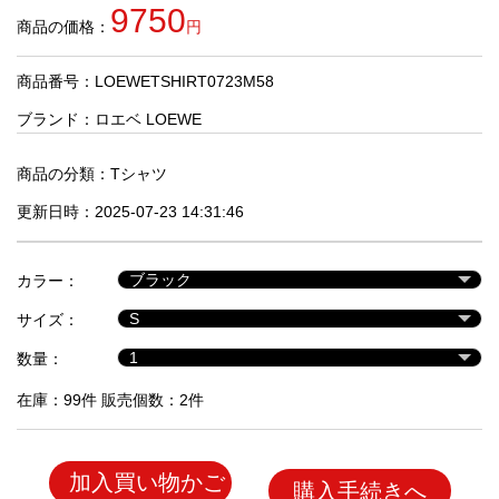
品
9750
商品の価格：
円
商品番号：LOEWETSHIRT0723M58
人
気
ブランド：
ロエベ LOEWE
商
品
商品の分類：
Tシャツ
更新日時：2025-07-23 14:31:46
セ
ー
カラー：
ル
商
サイズ：
品
数量：
在庫：99件 販売個数：2件
加入買い物かご
購入手続きへ