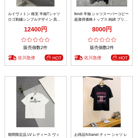
ルイヴィトン 格安 半袖Tシャツ
fendi 半袖 シャツスーパーコピー
ロゴ刺繍シンプルデザイン 高評
超激得価格トップス 純綿 プリン
価
トシンプル 丸首 ゆったり ブラッ
12400円
8000円
ク
販売個数2件
販売個数2件
佐川急便
佐川急便
HOT
HOT
期間限定品 LV レディース ヴィ
お得品‼chanel ティー シャツ レ