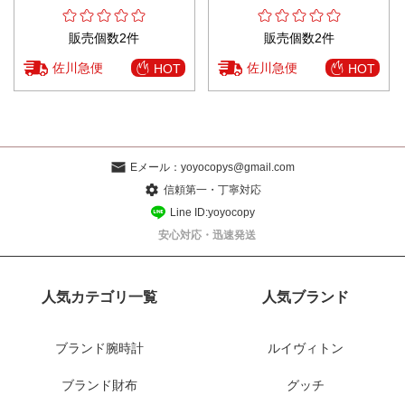
販売個数2件
販売個数2件
佐川急便
佐川急便
HOT
HOT
Eメール：
yoyocopys@gmail.com
信頼第一・丁寧対応
Line ID:yoyocopy
安心対応・迅速発送
人気カテゴリ一覧
人気ブランド
ブランド腕時計
ルイヴィトン
ブランド財布
グッチ