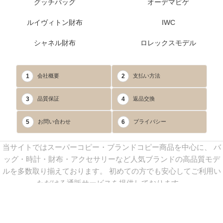
グッチバッグ
オーデマピゲ
ルイヴィトン財布
IWC
シャネル財布
ロレックスモデル
1
2
会社概要
支払い方法
3
4
品質保証
返品交換
5
6
お問い合わせ
プライバシー
当サイトではスーパーコピー・ブランドコピー商品を中心に、 バ
ッグ・時計・財布・アクセサリーなど人気ブランドの高品質モデ
ルを多数取り揃えております。 初めての方でも安心してご利用い
ただける通販サービスを提供しております。
連絡先：
yoyocopys@gmail.com
／ Line: yoyocopy ／ 店長：渡辺
実香 ／ 営業時間：08：30～23：30（24時間受付）
※当WEBサイト掲載写真の無断転載・外部利用を禁止します。