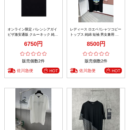
オンライン限定 バレンシアガイ
レディース ロエベ tシャツコピー
ビザ激安通販 クルーネック 純綿
トップス 純綿 短袖 男女兼用 柔
大きいロゴプリント トップス 短
らかい ゆったり ロゴプリント ブ
6750円
8500円
袖 ブラック
ラック
販売個数2件
販売個数2件
佐川急便
佐川急便
HOT
HOT