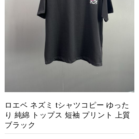
録
ー
ら
アイフォーンケ
管
せ
2026人気特集
アクセサリー
衣装セット
住まい用品
スカーフ
バッグ
ズボン
ベルト
財布
時計
小物
服
靴
ース
理
最
新
製
品
ロエベ ネズミ tシャツコピー ゆった
お
り 純綿 トップス 短袖 プリント 上質
す
す
ブラック
め
商