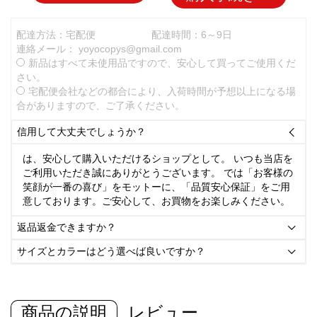
配達方法：宅配便
配達時間：6～9日
連絡メール：
yoyocopys@gmail.com
新品はすべて未使用品ですので、安心して買ってご使用くだ
さい。
宅配便会社などの都合により、入荷時間が予想以上になる場
合がありますので、ご了承ください。
信用して大丈夫でしょうか？

は、安心して購入いただけるショップとして。 いつも当店を
ご利用いただき誠にありがとうございます。 では「お客様の
笑顔が一番の喜び」をモットーに、「品質安心保証」をご用
意しております。ご安心して、お買物をお楽しみください。
返品返金できますか？

サイズとカラーはどう選べば良いですか？

商品の説明
レビュー