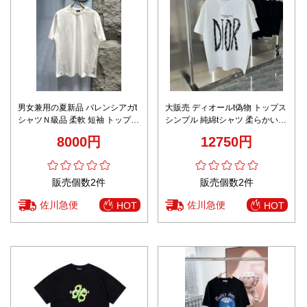
男女兼用の夏新品 バレンシアガt
大販売 ディオールt偽物 トップス
シャツＮ級品 柔軟 短袖 トップス
シンプル 純綿tシャツ 柔らかい
ゆったり 男女兼用 100％綿 ホワ
ゆったり プリント 2色可選
8000円
12750円
イト
販売個数2件
販売個数2件
佐川急便
佐川急便
HOT
HOT