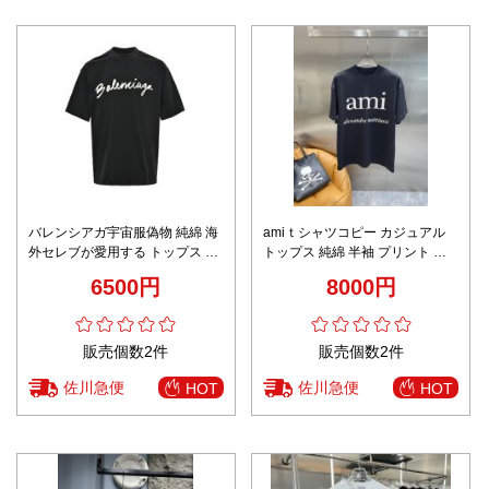
バレンシアガ宇宙服偽物 純綿 海
amiｔシャツコピー カジュアル
外セレブが愛用する トップス 短
トップス 純綿 半袖 プリント ア
袖 プリント ゆったり 男女兼用
レクサンドルマテュッシ ブラッ
6500円
8000円
ブラック
ク
販売個数2件
販売個数2件
佐川急便
佐川急便
HOT
HOT