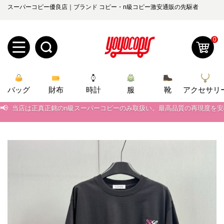
スーパーコピー優良店｜ブランド コピー・n級コピー激安通販の先駆者
0
新
バッグ
規
ロ
財布
時計
服
靴
アクセサリ
📢
当店は正真正銘のn級スーパーコピーのみ取扱い。最高品質の再現度を
ユ
グ
📢
2026春の新作続々更新中！期間中のご注文でお得な割引をご利用いただ
0
ー
イ
📢
新作入荷！ルイ・ヴィトンスーパーコピー バッグ最新モデルが登場。上
📢
当店は正真正銘のn級スーパーコピーのみ取扱い。最高品質の再現度を
ザ
ン
オ
📢
2026春の新作続々更新中！期間中のご注文でお得な割引をご利用いただ
ー
ー
お
📢
yoyocopys@gmail.com
新作入荷！ルイ・ヴィトンスーパーコピー バッグ最新モデルが登場。上
登
ダ
知