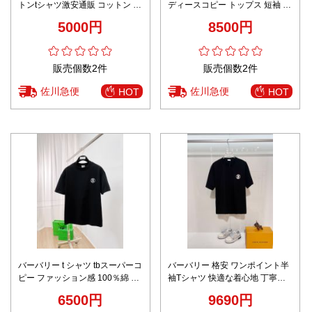
トンtシャツ激安通販 コットン シ
ディースコピー トップス 短袖 プ
ンプル 短袖 純綿 トップス ホワ
リント 純綿 ブラック
5000円
8500円
イト
販売個数2件
販売個数2件
佐川急便
佐川急便
HOT
HOT
バーバリー t シャツ tbスーパーコ
バーバリー 格安 ワンポイント半
ピー ファッション感 100％綿 ゆ
袖Tシャツ 快適な着心地 丁寧な
ったり トップス 短袖 プリント
縫製
6500円
9690円
ブラック