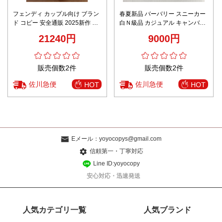
フェンディ カップル向け ブラン
春夏新品 バーバリー スニーカー
ド コピー 安全通販 2025新作 激
白Ｎ級品 カジュアル キャンバス
安通販 高再現度 本革使用 丁寧な
シューズ 型番DKP--C0 軽量 ブラ
21240円
9000円
縫製 高級感仕上げ
ック
販売個数2件
販売個数2件
佐川急便
佐川急便
HOT
HOT
Eメール：
yoyocopys@gmail.com
信頼第一・丁寧対応
Line ID:yoyocopy
安心対応・迅速発送
人気カテゴリ一覧
人気ブランド