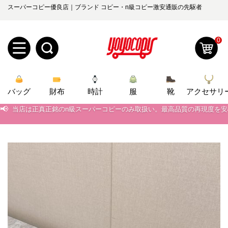
スーパーコピー優良店｜ブランド コピー・n級コピー激安通販の先駆者
0
新
バッグ
規
ロ
財布
時計
服
靴
アクセサリ
📢
当店は正真正銘のn級スーパーコピーのみ取扱い。最高品質の再現度を
ユ
グ
📢
2026春の新作続々更新中！期間中のご注文でお得な割引をご利用いただ
📢
新作入荷！ルイ・ヴィトンスーパーコピー バッグ最新モデルが登場。上
0
ー
イ
📢
当店は正真正銘のn級スーパーコピーのみ取扱い。最高品質の再現度を
ザ
ン
オ
📢
2026春の新作続々更新中！期間中のご注文でお得な割引をご利用いただ
ー
ー
お
📢
新作入荷！ルイ・ヴィトンスーパーコピー バッグ最新モデルが登場。上
yoyocopys@gmail.com
登
ダ
知