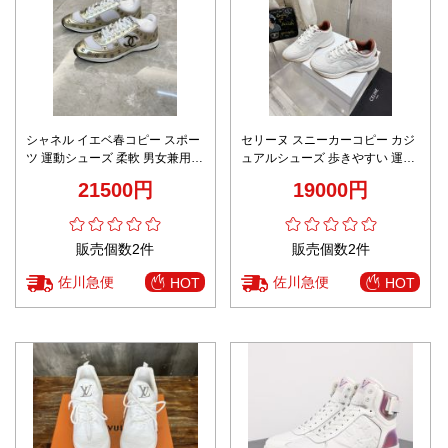
シャネル イエベ春コピー スポー
セリーヌ スニーカーコピー カジ
ツ 運動シューズ 柔軟 男女兼用
ュアルシューズ 歩きやすい 運動
シンプル ゴールド色
ランニング ホワイト
21500円
19000円
販売個数2件
販売個数2件
佐川急便
佐川急便
HOT
HOT