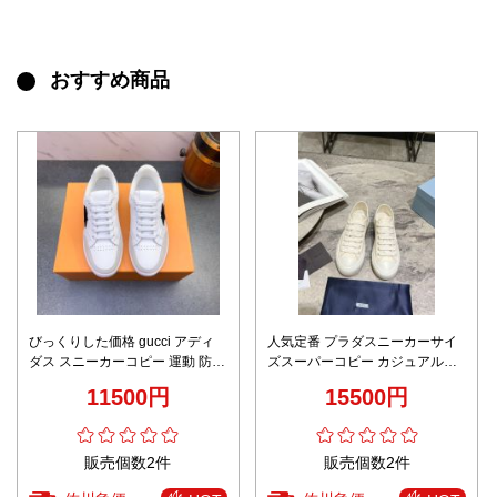
おすすめ商品
びっくりした価格 gucci アディ
人気定番 プラダスニーカーサイ
ダス スニーカーコピー 運動 防滑
ズスーパーコピー カジュアルシ
ランニング カジュアル 大人気 シ
ューズ 流行品 運動 柔軟性 シン
11500円
15500円
ンプル ホワイト
プル 通学 ホワイト
販売個数2件
販売個数2件