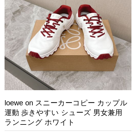
録
ー
ら
アイフォーンケ
管
せ
2026人気特集
アクセサリー
衣装セット
住まい用品
スカーフ
バッグ
ズボン
ベルト
財布
時計
小物
服
靴
ース
理
最
新
製
品
loewe on スニーカーコピー カップル
お
運動 歩きやすい シューズ 男女兼用
す
す
ランニング ホワイト
め
商