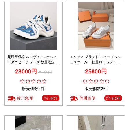
超激得価格 ルイヴィトンのシュ
エルメス ブランド コピー メッシ
ーズコピー シューズ 数量限定 ダ
ュスニーカー 軽量ローカットデ
ッドスニーカー ランニング 型番
ザイン スポーティ仕様 上質感
23000円
25600円
25200円
G8S7H レディース ブルー
販売個数2件
販売個数2件
佐川急便
佐川急便
HOT
HOT