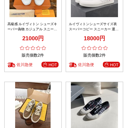
高級感 ルイヴィトン シューズキ
ルイヴィトンシューズサイズ表
ーパー偽物 カジュアル スニーカ
スーパーコピー スニーカー 運動
ー 柔軟 ランニング メンズ ホワ
カジュアル ハイカット 日常 型番
21000円
18000円
イト
G8S7H ホワイト
販売個数2件
販売個数2件
佐川急便
佐川急便
HOT
HOT