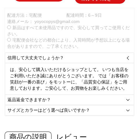
配達方法：宅配便
配達時間：6～9日
連絡メール：
yoyocopys@gmail.com
新品はすべて未使用品ですので、安心して買ってご使用くだ
さい。
宅配便会社などの都合により、入荷時間が予想以上になる場
合がありますので、ご了承ください。
信用して大丈夫でしょうか？

は、安心して購入いただけるショップとして。 いつも当店を
ご利用いただき誠にありがとうございます。 では「お客様の
笑顔が一番の喜び」をモットーに、「品質安心保証」をご用
意しております。ご安心して、お買物をお楽しみください。
返品返金できますか？

サイズとカラーはどう選べば良いですか？

商品の説明
レビュー