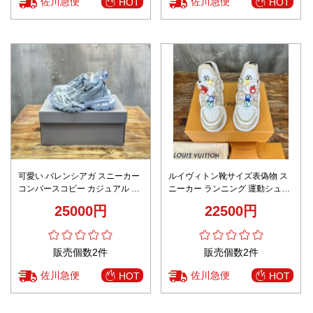
佐川急便
佐川急便
HOT
HOT
可愛い バレンシアガ スニーカー
ルイヴィトン靴サイズ表偽物 ス
コンバースコピー カジュアル シ
ニーカー ランニング 運動シュー
ューズ 網表面 軽量 3XL Sneaker
ズ プリント 革面 レディース ブ
25000円
22500円
ブルー
ラウン
販売個数2件
販売個数2件
佐川急便
佐川急便
HOT
HOT