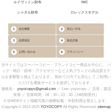
ルイヴィトン財布
IWC
シャネル財布
ロレックスモデル
1
2
会社概要
支払い方法
3
4
品質保証
返品交換
5
6
お問い合わせ
プライバシー
当サイトではスーパーコピー・ブランドコピー商品を中心に、 バ
ッグ・時計・財布・アクセサリーなど人気ブランドの高品質モデ
ルを多数取り揃えております。 初めての方でも安心してご利用い
ただける通販サービスを提供しております。
連絡先：
yoyocopys@gmail.com
／ Line: yoyocopy ／ 店長：渡辺
実香 ／ 営業時間：08：30～23：30（24時間受付）
※当WEBサイト掲載写真の無断転載・外部利用を禁止します。
Copyright © 2013-2025
YOYOCOPY
All Rights Reserved.
sitemap