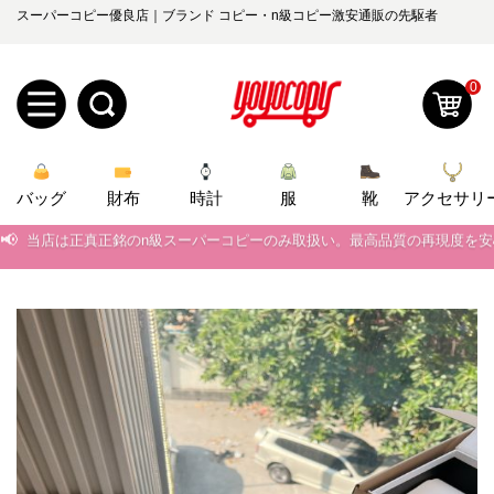
スーパーコピー優良店｜ブランド コピー・n級コピー激安通販の先駆者
0
新
バッグ
規
ロ
財布
時計
服
靴
アクセサリ
📢
当店は正真正銘のn級スーパーコピーのみ取扱い。最高品質の再現度を
ユ
グ
📢
2026春の新作続々更新中！期間中のご注文でお得な割引をご利用いただ
0
ー
イ
📢
新作入荷！ルイ・ヴィトンスーパーコピー バッグ最新モデルが登場。上
📢
当店は正真正銘のn級スーパーコピーのみ取扱い。最高品質の再現度を
ザ
ン
オ
📢
2026春の新作続々更新中！期間中のご注文でお得な割引をご利用いただ
ー
ー
お
yoyocopys@gmail.com
📢
新作入荷！ルイ・ヴィトンスーパーコピー バッグ最新モデルが登場。上
登
ダ
知