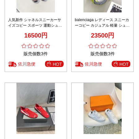
人気新作 シャネルスニーカーサ
balenciaga レディース スニーカ
イズコピー スポーツ 運動シュー
ーコピー カジュアル 軽量 シュー
ズ 軽量 柔軟 レディ ブラウン
ズ ランニング 男女兼用 イエロー
16500円
23500円
販売個数3件
販売個数3件
佐川急便
佐川急便
HOT
HOT