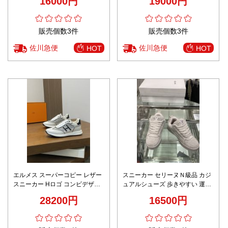
16000円
19000円
ブラック
販売個数3件
販売個数3件
佐川急便
佐川急便
HOT
HOT
エルメス スーパーコピー レザー
スニーカー セリーヌＮ級品 カジ
スニーカー Hロゴ コンビデザイ
ュアルシューズ 歩きやすい 運動
ン 安心サイト
男女兼用 ホワイト
28200円
16500円