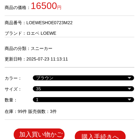
品
16500
商品の価格：
円
商品番号：LOEWESHOE0723M22
人
気
ブランド：
ロエベ LOEWE
商
品
商品の分類：
スニーカー
更新日時：2025-07-23 11:13:11
セ
ー
カラー：
ル
商
サイズ：
品
数量：
在庫：99件 販売個数：3件
加入買い物かご
購入手続きへ