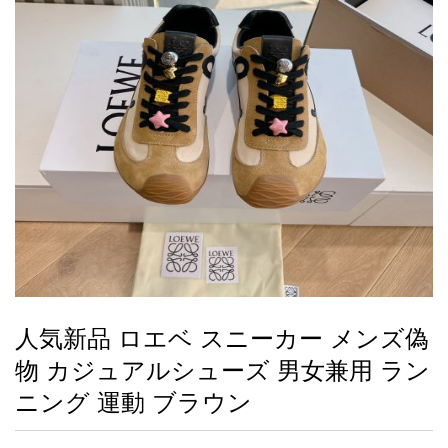
録
ー
ら
アイフォーンケ
管
せ
2026人気特集
アクセサリー
衣装セット
住まい用品
スカーフ
バッグ
ズボン
ベルト
財布
時計
小物
服
靴
ース
理
最
新
製
品
人気新品 ロエベ スニーカー メンズ偽
お
物 カジュアルシューズ 男女兼用 ラン
す
す
ニング 運動 ブラウン
め
商