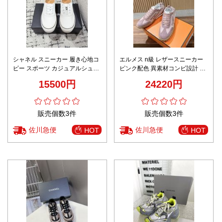
シャネル スニーカー 履き心地コ
エルメス n級 レザースニーカー
ピー スポーツ カジュアルシュー
ピンク配色 異素材コンビ設計 数
ズ 運動 柔軟 ホワイト
量限定入荷
15500円
24220円
販売個数3件
販売個数3件
佐川急便
佐川急便
HOT
HOT