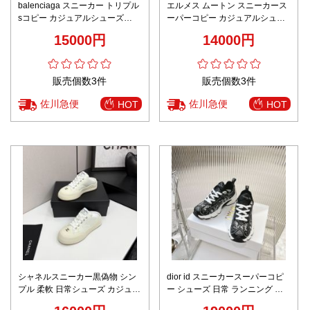
balenciaga スニーカー トリプル
エルメス ムートン スニーカース
sコピー カジュアルシューズ
ーパーコピー カジュアルシュー
PUMAとコラボ 運動 レッド
ズ 運動 ランニング用 人気流行品
15000円
14000円
ホワイト
販売個数3件
販売個数3件
佐川急便
佐川急便
HOT
HOT
シャネルスニーカー黒偽物 シン
dior id スニーカースーパーコピ
プル 柔軟 日常シューズ カジュア
ー シューズ 日常 ランニング 運
ル 運動 ホワイト
動 歩きやすい 柔軟 通気性いい