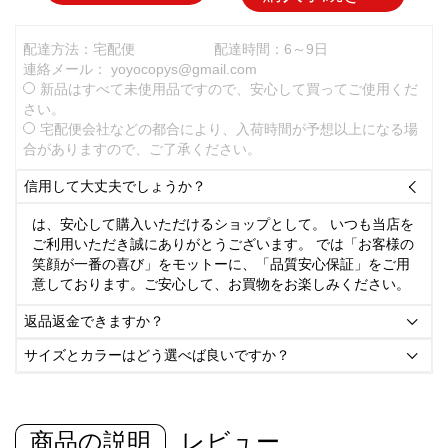
配達方法：宅配便
配達時間：6～9日
連絡メール：
yoyocopys@gmail.com
新品はすべて未使用品ですので、安心して買ってご使用くだ
さい。
宅配便会社などの都合により、入荷時間が予想以上になる場
合がありますので、ご了承ください。
信用して大丈夫でしょうか？

は、安心して購入いただけるショップとして。 いつも当店を
ご利用いただき誠にありがとうございます。 では「お客様の
笑顔が一番の喜び」をモットーに、「品質安心保証」をご用
意しております。ご安心して、お買物をお楽しみください。
返品返金できますか？

サイズとカラーはどう選べば良いですか？

商品の説明
レビュー