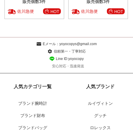
販売個数3件
販売個数3件
佐川急便
佐川急便
HOT
HOT
Eメール：
yoyocopys@gmail.com
信頼第一・丁寧対応
Line ID:yoyocopy
安心対応・迅速発送
人気カテゴリ一覧
人気ブランド
ブランド腕時計
ルイヴィトン
ブランド財布
グッチ
ブランドバッグ
ロレックス