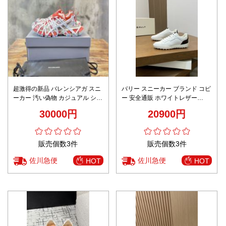
超激得の新品 バレンシアガ スニ
バリー スニーカー ブランド コピ
ーカー 汚い偽物 カジュアル シュ
ー 安全通販 ホワイトレザー
ーズ 軽量 ファッション レッド
2025新作 高品質仕上げ メンズ
30000円
20900円
カジュアル 定番人気
販売個数3件
販売個数3件
佐川急便
佐川急便
HOT
HOT