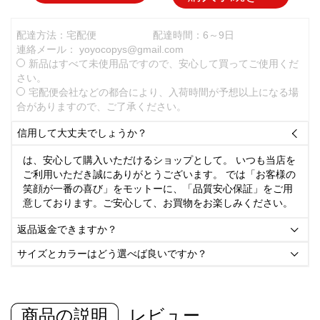
配達方法：宅配便
配達時間：6～9日
連絡メール：
yoyocopys@gmail.com
新品はすべて未使用品ですので、安心して買ってご使用くだ
さい。
宅配便会社などの都合により、入荷時間が予想以上になる場
合がありますので、ご了承ください。
信用して大丈夫でしょうか？

は、安心して購入いただけるショップとして。 いつも当店を
ご利用いただき誠にありがとうございます。 では「お客様の
笑顔が一番の喜び」をモットーに、「品質安心保証」をご用
意しております。ご安心して、お買物をお楽しみください。
返品返金できますか？

サイズとカラーはどう選べば良いですか？

商品の説明
レビュー