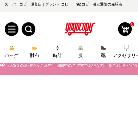
スーパーコピー優良店｜ブランド コピー・n級コピー激安通販の先駆者
0
新
📢
当店は正真正銘のn級スーパーコピーのみ取扱い。最高品質の再現度を
バッグ
規
ロ
財布
時計
服
靴
アクセサリ
📢
2026春の新作続々更新中！期間中のご注文でお得な割引をご利用いただ
ユ
グ
📢
新作入荷！ルイ・ヴィトンスーパーコピー バッグ最新モデルが登場。上
📢
当店は正真正銘のn級スーパーコピーのみ取扱い。最高品質の再現度を
0
ー
イ
📢
2026春の新作続々更新中！期間中のご注文でお得な割引をご利用いただ
ザ
ン
オ
📢
新作入荷！ルイ・ヴィトンスーパーコピー バッグ最新モデルが登場。上
ー
ー
お
yoyocopys@gmail.com
登
ダ
知