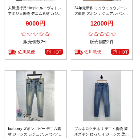
人気流行品 simple ルイヴィトン
24年最新作 ミュウミュウジーン
アポジェ偽物 デニム素材 カジュ
ズ偽物 ズボン カジュアルパンツ
アルパンツ ジーンズ 柔らかい 快
デニム 美脚 通気性いい ブルー
9000円
12000円
適 ブルー
販売個数2件
販売個数2件
佐川急便
佐川急便
HOT
HOT
burberry ズボンコピー デニム素
ブルネロクチネリ デニム偽物 筒
材 ジーンズ カジュアルパンツ ズ
形ズボン ゆったり ジーンズ 柔ら