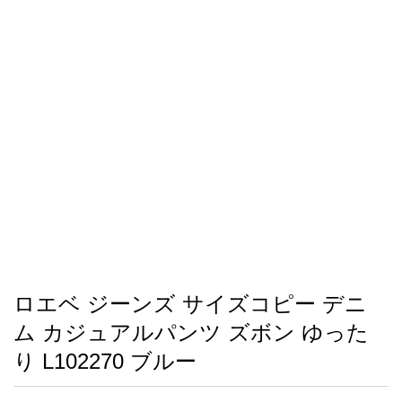
録
ー
ら
アイフォーンケ
管
せ
2026人気特集
アクセサリー
衣装セット
住まい用品
スカーフ
バッグ
ズボン
ベルト
財布
時計
小物
服
靴
ース
理
最
新
製
品
ロエベ ジーンズ サイズコピー デニ
お
ム カジュアルパンツ ズボン ゆった
す
す
り L102270 ブルー
め
商