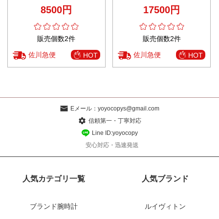
ボン 弾性がいい ブルー
かい ファッション ブルー
8500円
17500円
販売個数2件
販売個数2件
佐川急便
佐川急便
HOT
HOT
Eメール：
yoyocopys@gmail.com
信頼第一・丁寧対応
Line ID:yoyocopy
安心対応・迅速発送
人気カテゴリ一覧
人気ブランド
ブランド腕時計
ルイヴィトン