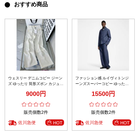
おすすめ商品
ウェスリー デニムコピー ジーン
ファッション感 ルイヴィトンジ
ズ ゆったり 筒形ズボン カジュア
ーンズスーパーコピー ゆったり
ルパンツ ホワイト
デニム素材 ズボン パンツ ブルー
9000円
15500円
販売個数2件
販売個数2件
佐川急便
佐川急便
HOT
HOT