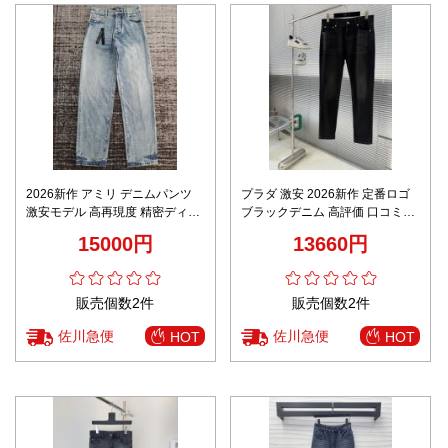
2026新作 アミリ デニムパンツ
プラダ 激安 2026新作 定番ロゴ
激安モデル 高再現度 精密ディテ
ブラックデニム 高評価 口コミ多
ール 通気 男女兼用 快適な着心地
数 高再現度 上質感 丁寧な縫製
15000円
13660円
高級感仕上げ 安心の日本倉庫 ユ
安心サイト
ーザー満足保証
販売個数2件
販売個数2件
佐川急便
佐川急便
HOT
HOT