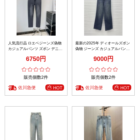
人気流行品 ロエベジーンズ偽物
最新の2025年 ディオールズボン
カジュアルパンツ ズボン デニム
偽物 ジーンズ カジュアルパンツ
素材 弾性がいい 美脚 ブルー
デニム素材 ゆったり 筒形 ブルー
6750円
9000円
販売個数2件
販売個数2件
佐川急便
佐川急便
HOT
HOT