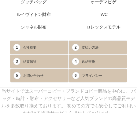
グッチバッグ
オーデマピゲ
ルイヴィトン財布
IWC
シャネル財布
ロレックスモデル
1
2
会社概要
支払い方法
3
4
品質保証
返品交換
5
6
お問い合わせ
プライバシー
当サイトではスーパーコピー・ブランドコピー商品を中心に、 バ
ッグ・時計・財布・アクセサリーなど人気ブランドの高品質モデ
ルを多数取り揃えております。 初めての方でも安心してご利用い
ただける通販サービスを提供しております。
連絡先：
yoyocopys@gmail.com
／ Line: yoyocopy ／ 店長：渡辺
実香 ／ 営業時間：08：30～23：30（24時間受付）
※当WEBサイト掲載写真の無断転載・外部利用を禁止します。