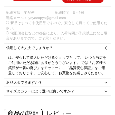
配達方法：宅配便
配達時間：6～9日
連絡メール：
yoyocopys@gmail.com
新品はすべて未使用品ですので、安心して買ってご使用くだ
さい。
宅配便会社などの都合により、入荷時間が予想以上になる場
合がありますので、ご了承ください。
信用して大丈夫でしょうか？

は、安心して購入いただけるショップとして。 いつも当店を
ご利用いただき誠にありがとうございます。 では「お客様の
笑顔が一番の喜び」をモットーに、「品質安心保証」をご用
意しております。ご安心して、お買物をお楽しみください。
返品返金できますか？

サイズとカラーはどう選べば良いですか？

商品の説明
レビュー