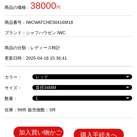
品
38000
商品の価格：
円
商品番号：IWCWATCHES0416M18
人
気
ブランド：
シャフハウゼン IWC
商
品
商品の分類：
レディース時計
更新日時：2025-04-18 15:36:41
セ
ー
カラー：
ル
商
サイズ：
品
数量：
在庫：99件 販売個数：3件
加入買い物かご
購入手続きへ