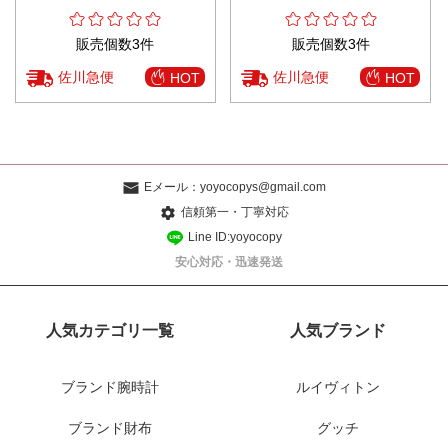
販売個数3件
販売個数3件
佐川急便
佐川急便
HOT
HOT
Eメール：
yoyocopys@gmail.com
信頼第一・丁寧対応
Line ID:yoyocopy
安心対応・迅速発送
人気カテゴリ一覧
人気ブランド
ブランド腕時計
ルイヴィトン
ブランド財布
グッチ