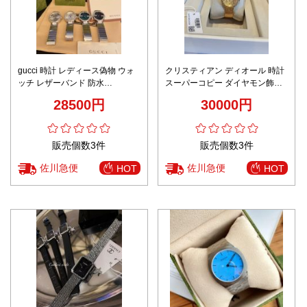
gucci 時計 レディース偽物 ウォ
クリスティアン ディオール 時計
ッチ レザーバンド 防水
スーパーコピー ダイヤモン飾り
Interlocking ダイヤモンド飾り フ
優雅 防水 スチールバンド 女性
28500円
30000円
ァッション 多色可選
ゴールド
販売個数3件
販売個数3件
佐川急便
佐川急便
HOT
HOT