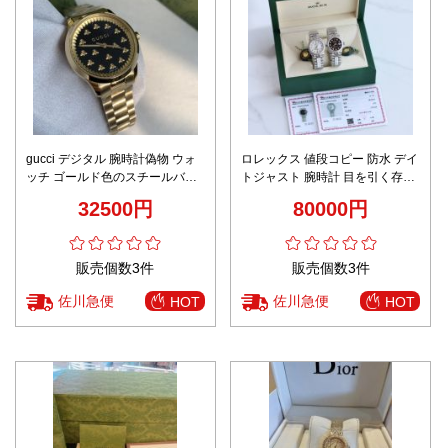
gucci デジタル 腕時計偽物 ウォ
ロレックス 値段コピー 防水 デイ
ッチ ゴールド色のスチールバン
トジャスト 腕時計 目を引く存在
ド 防水 人気品 シンプル レディ
感 激安品 レディース 2色可選
32500円
80000円
ース ブラック
販売個数3件
販売個数3件
佐川急便
佐川急便
HOT
HOT