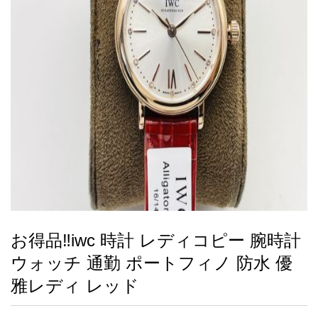
録
ー
ら
アイフォーンケ
管
せ
2026人気特集
アクセサリー
衣装セット
住まい用品
スカーフ
バッグ
ズボン
ベルト
財布
時計
小物
服
靴
ース
理
最
新
製
品
お得品‼iwc 時計 レディコピー 腕時計
お
ウォッチ 通勤 ポートフィノ 防水 優
す
す
雅レディ レッド
め
商