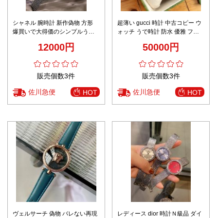
シャネル 腕時計 新作偽物 方形
超薄い gucci 時計 中古コピー ウ
爆買いで大得価のシンプルうで
ォッチ うで時計 防水 優雅 ファ
時計 ダイヤモンド飾り スチール
ッション 25Hシリーズ ブルー
12000円
50000円
バンド
販売個数3件
販売個数3件
佐川急便
佐川急便
HOT
HOT
ヴェルサーチ 偽物 バレない再現
レディース dior 時計Ｎ級品 ダイ