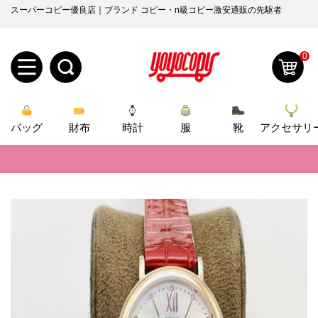
スーパーコピー優良店｜ブランド コピー・n級コピー激安通販の先駆者
0
新
バッグ
規
ロ
財布
時計
服
靴
アクセサリ
📢
当店は正真正銘のn級スーパーコピーのみ取扱い。最高品質の再現度を
ユ
グ
📢
2026春の新作続々更新中！期間中のご注文でお得な割引をご利用いただ
0
ー
イ
📢
新作入荷！ルイ・ヴィトンスーパーコピー バッグ最新モデルが登場。上
ザ
ン
オ
📢
当店は正真正銘のn級スーパーコピーのみ取扱い。最高品質の再現度を
ー
📢
2026春の新作続々更新中！期間中のご注文でお得な割引をご利用いただ
ー
お
yoyocopys@gmail.com
登
📢
新作入荷！ルイ・ヴィトンスーパーコピー バッグ最新モデルが登場。上
ダ
知