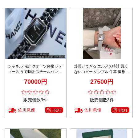
シャネル 時計 クオーツ偽物 レデ
爆買いできる エルメス時計 買え
ィース うで時計 スチールバンド
ないコピー シンプル 牛革 優雅 H
高級感溢れる 黒いケース ブラッ
形ケース ウォッチ 腕時計 ホワイ
70000円
27500円
ク
ト
販売個数3件
販売個数3件
佐川急便
佐川急便
HOT
HOT