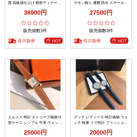
度 高級感仕上げ 精密ディテール
ヤモン飾り 優雅 防水 スチールバ
上質な質感 レディース腕時計 グ
ンド 女性 キラキラ 人気品 3色可
36900円
27500円
リーンレザー 2025新作
選
販売個数3件
販売個数3件
佐川急便
佐川急便
HOT
HOT
エルメス 時計 エトゥープ偽物 H
グッチ レディース 時計偽物 ウォ
形ケース シンプル 牛革 ウォッチ
ッチ 軽量 うで時計 ファッション
腕時計 文字盤 ミニ 大人気 ブラ
黒いレザーバンド 優雅 ホワイト
25000円
20000円
ウン
文字盤