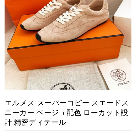
録
ー
ら
アイフォーンケ
管
せ
2026人気特集
アクセサリー
衣装セット
住まい用品
スカーフ
バッグ
ズボン
ベルト
財布
時計
小物
服
靴
ース
理
最
新
製
品
エルメス スーパーコピー スエードス
お
ニーカー ベージュ配色 ローカット設
す
す
計 精密ディテール
め
商