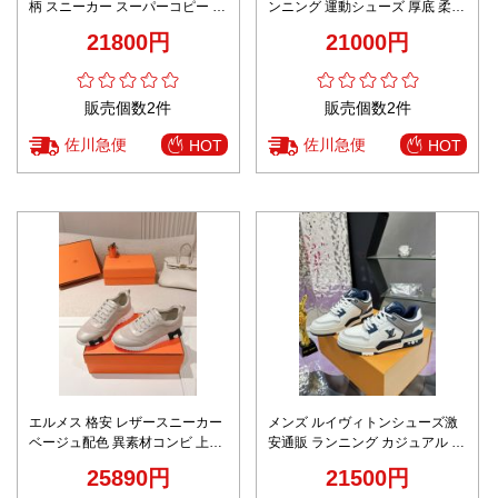
柄 スニーカー スーパーコピー 優
ンニング 運動シューズ 厚底 柔軟
良サイト 2025新作 高再現度モデ
男女兼用 上質 ブラック
21800円
21000円
ル
販売個数2件
販売個数2件
佐川急便
佐川急便
HOT
HOT
エルメス 格安 レザースニーカー
メンズ ルイヴィトンシューズ激
ベージュ配色 異素材コンビ 上質
安通販 ランニング カジュアル 運
感
動 スニーカー 厚い底 ブルー
25890円
21500円