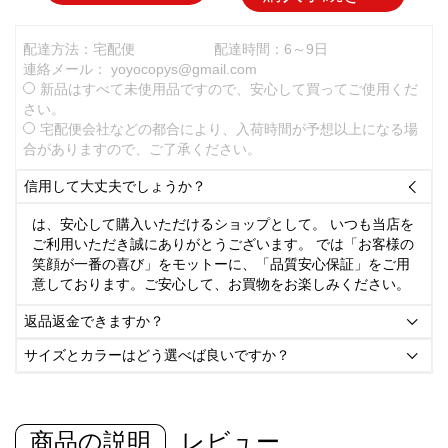
配達方法：宅配便
配達時間：6～9日
連絡メール：
yoyocopys@gmail.com
新品はすべて未使用品ですので、安心して買ってご使用くだ
さい。
宅配便会社などの都合により、入荷時間が予想以上になる場
合がありますので、ご了承ください。
信用して大丈夫でしょうか？

は、安心して購入いただけるショップとして。 いつも当店を
ご利用いただき誠にありがとうございます。 では「お客様の
笑顔が一番の喜び」をモットーに、「品質安心保証」をご用
意しております。ご安心して、お買物をお楽しみください。
返品返金できますか？

サイズとカラーはどう選べば良いですか？

商品の説明
レビュー