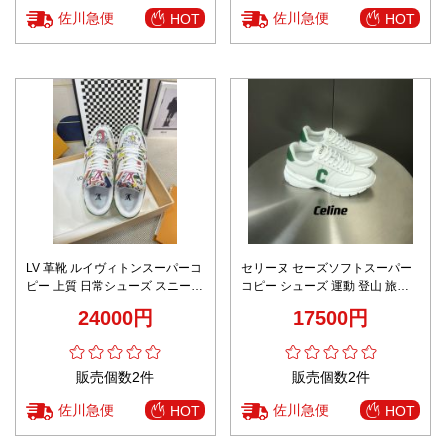
佐川急便
佐川急便
HOT
HOT
LV 革靴 ルイヴィトンスーパーコ
セリーヌ セーズソフトスーパー
ピー 上質 日常シューズ スニーカ
コピー シューズ 運動 登山 旅行
ー スポーツ 運動 男女兼用 ホワ
カジュアル ランニング 歩きやす
24000円
17500円
イト
い 人気新作 スニーカー グリーン
販売個数2件
販売個数2件
佐川急便
佐川急便
HOT
HOT