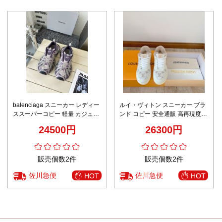
balenciaga スニーカー レディー
ルイ・ヴィトン スニーカー ブラ
ススーパーコピー 軽量 カジュア
ンド コピー 安全通販 高再現度
ル シューズ ゴム底 カップル パ
保温性抜群 ファー仕様 上質レザ
24500円
26300円
ープル
ー使用 冬季限定モデル
販売個数2件
販売個数2件
佐川急便
佐川急便
HOT
HOT