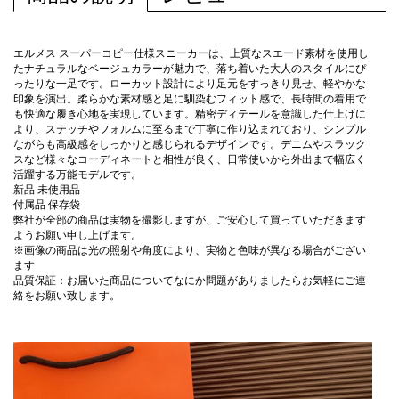
エルメス スーパーコピー仕様スニーカーは、上質なスエード素材を使用し
たナチュラルなベージュカラーが魅力で、落ち着いた大人のスタイルにぴ
ったりな一足です。ローカット設計により足元をすっきり見せ、軽やかな
印象を演出。柔らかな素材感と足に馴染むフィット感で、長時間の着用で
も快適な履き心地を実現しています。精密ディテールを意識した仕上げに
より、ステッチやフォルムに至るまで丁寧に作り込まれており、シンプル
ながらも高級感をしっかりと感じられるデザインです。デニムやスラック
スなど様々なコーディネートと相性が良く、日常使いから外出まで幅広く
活躍する万能モデルです。
新品 未使用品
付属品 保存袋
弊社が全部の商品は実物を撮影しますが、ご安心して買っていただきます
ようお願い申し上げます。
※画像の商品は光の照射や角度により、実物と色味が異なる場合がござい
ます
品質保証：お届いた商品についてなにか問題がありましたらお気軽にご連
絡をお願い致します。