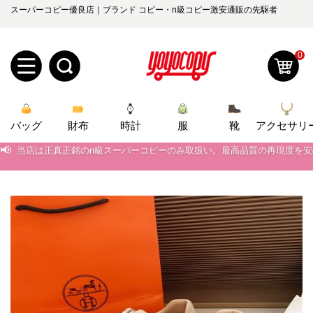
スーパーコピー優良店｜ブランド コピー・n級コピー激安通販の先駆者
0
新
バッグ
規
ロ
財布
時計
服
靴
アクセサリ
📢
当店は正真正銘のn級スーパーコピーのみ取扱い。最高品質の再現度を
📢
2026春の新作続々更新中！期間中のご注文でお得な割引をご利用いただ
ユ
グ
📢
新作入荷！ルイ・ヴィトンスーパーコピー バッグ最新モデルが登場。上
0
ー
イ
📢
当店は正真正銘のn級スーパーコピーのみ取扱い。最高品質の再現度を
ザ
ン
オ
📢
2026春の新作続々更新中！期間中のご注文でお得な割引をご利用いただ
ー
ー
お
📢
新作入荷！ルイ・ヴィトンスーパーコピー バッグ最新モデルが登場。上
yoyocopys@gmail.com
登
ダ
知