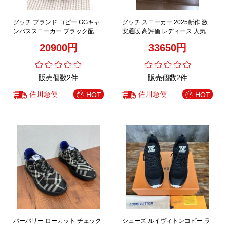
グッチ ブランド コピー GGキャ
グッチ スニーカー 2025新作 激
ンバススニーカー ブラック配色
安通販 高評価 レディース 人気カ
ウェブライン仕様 レビュー高リ
ラー 快適な履き心地 通気性抜群
20900円
33650円
ピ率
販売個数2件
販売個数2件
佐川急便
佐川急便
HOT
HOT
バーバリー ローカット チェック
シューズ ルイヴィトンコピー ラ