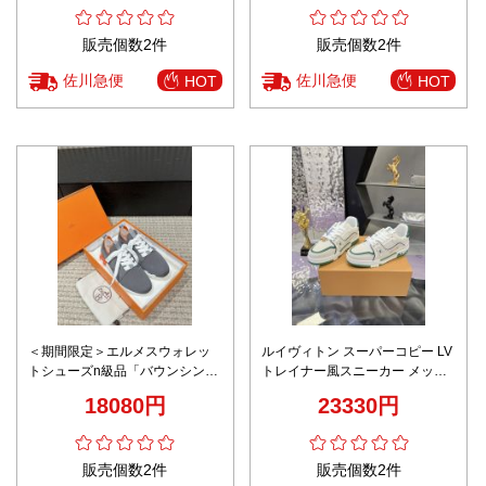
販売個数2件
販売個数2件
佐川急便
佐川急便
HOT
HOT
＜期間限定＞エルメスウォレッ
ルイヴィトン スーパーコピー LV
トシューズn級品「バウンシン
トレイナー風スニーカー メッシ
グ」スニーカー
ュホワイトグリーン 安心サイト
18080円
23330円
販売個数2件
販売個数2件