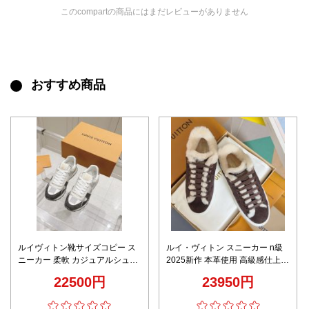
このcompartの商品にはまだレビューがありません
おすすめ商品
ルイヴィトン靴サイズコピー ス
ルイ・ヴィトン スニーカー n級
ニーカー 柔軟 カジュアルシュー
2025新作 本革使用 高級感仕上げ
ズ スポーツ メンズ ホワイト
冬仕様ファー付き 高再現度モデ
22500円
23950円
ル 安心サイト