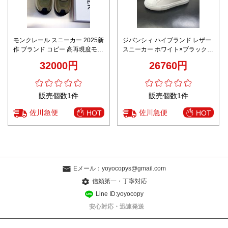
モンクレール スニーカー 2025新
ジバンシィ ハイブランド レザー
作 ブランド コピー 高再現度モデ
スニーカー ホワイト×ブラックヒ
ル オリーブグリーン 高品質素材
ール ミニマルモデル
32000円
26760円
使用 快適な履き心地 安心サイト
販売個数1件
販売個数1件
佐川急便
佐川急便
HOT
HOT
Eメール：
yoyocopys@gmail.com
信頼第一・丁寧対応
Line ID:yoyocopy
安心対応・迅速発送