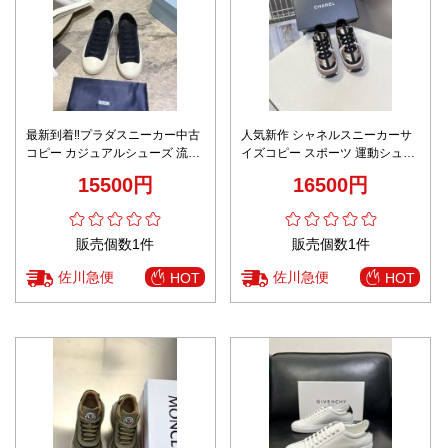
最新到着‼プラダスニーカー中古
人気新作 シャネルスニーカーサ
コピー カジュアルシューズ 流行
イズコピー スポーツ 運動シュー
品 通気性良い 運動 通学 ブルー
ズ 軽量 柔軟 レディ ブラウン
15500円
16500円
販売個数1件
販売個数1件
佐川急便
佐川急便
HOT
HOT