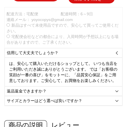
配達方法：宅配便
配達時間：6～9日
連絡メール：
yoyocopys@gmail.com
新品はすべて未使用品ですので、安心して買ってご使用くだ
さい。
宅配便会社などの都合により、入荷時間が予想以上になる場
合がありますので、ご了承ください。
信用して大丈夫でしょうか？

は、安心して購入いただけるショップとして。 いつも当店を
ご利用いただき誠にありがとうございます。 では「お客様の
笑顔が一番の喜び」をモットーに、「品質安心保証」をご用
意しております。ご安心して、お買物をお楽しみください。
返品返金できますか？

サイズとカラーはどう選べば良いですか？

商品の説明
レビュー