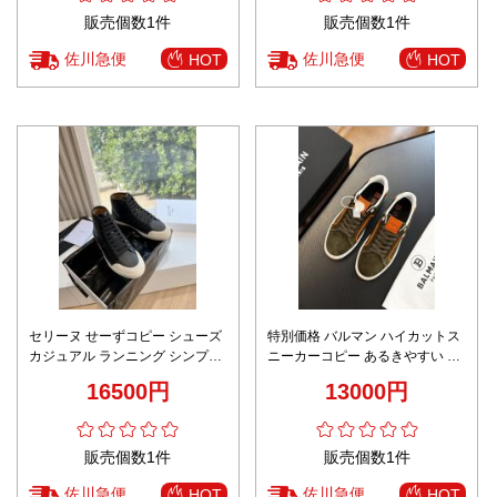
販売個数1件
販売個数1件
佐川急便
佐川急便
HOT
HOT
セリーヌ せーずコピー シューズ
特別価格 バルマン ハイカットス
カジュアル ランニング シンプル
ニーカーコピー あるきやすい シ
ハイカット 男女兼用 歩きやすい
ューズ 運動 ランニング ブラック
16500円
13000円
ブラック
販売個数1件
販売個数1件
佐川急便
佐川急便
HOT
HOT