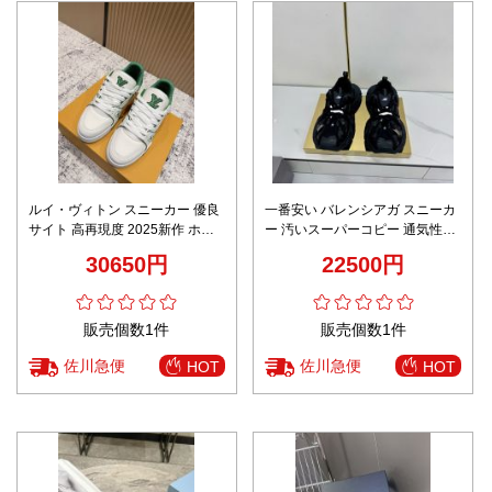
ルイ・ヴィトン スニーカー 優良
一番安い バレンシアガ スニーカ
サイト 高再現度 2025新作 ホワ
ー 汚いスーパーコピー 通気性い
イト×グリーン 清潔感溢れる人気
い シューズ 運動 ランニング ブ
30650円
22500円
モデル メンズ注目
ラック
販売個数1件
販売個数1件
佐川急便
佐川急便
HOT
HOT