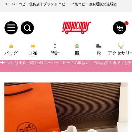
スーパーコピー優良店｜ブランド コピー・n級コピー激安通販の先駆者
0
新
バッグ
規
ロ
財布
時計
服
靴
アクセサリ
📢
当店は正真正銘のn級スーパーコピーのみ取扱い。最高品質の再現度を
📢
ユ
グ
2026春の新作続々更新中！期間中のご注文でお得な割引をご利用いただ
📢
新作入荷！ルイ・ヴィトンスーパーコピー バッグ最新モデルが登場。上
0
ー
イ
📢
当店は正真正銘のn級スーパーコピーのみ取扱い。最高品質の再現度を
ザ
ン
オ
📢
2026春の新作続々更新中！期間中のご注文でお得な割引をご利用いただ
ー
ー
お
📢
新作入荷！ルイ・ヴィトンスーパーコピー バッグ最新モデルが登場。上
yoyocopys@gmail.com
登
ダ
知