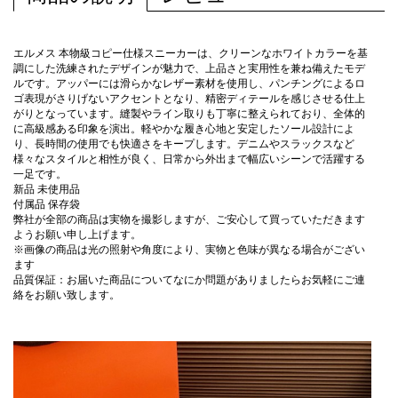
エルメス 本物級コピー仕様スニーカーは、クリーンなホワイトカラーを基
調にした洗練されたデザインが魅力で、上品さと実用性を兼ね備えたモデ
ルです。アッパーには滑らかなレザー素材を使用し、パンチングによるロ
ゴ表現がさりげないアクセントとなり、精密ディテールを感じさせる仕上
がりとなっています。縫製やライン取りも丁寧に整えられており、全体的
に高級感ある印象を演出。軽やかな履き心地と安定したソール設計によ
り、長時間の使用でも快適さをキープします。デニムやスラックスなど
様々なスタイルと相性が良く、日常から外出まで幅広いシーンで活躍する
一足です。
新品 未使用品
付属品 保存袋
弊社が全部の商品は実物を撮影しますが、ご安心して買っていただきます
ようお願い申し上げます。
※画像の商品は光の照射や角度により、実物と色味が異なる場合がござい
ます
品質保証：お届いた商品についてなにか問題がありましたらお気軽にご連
絡をお願い致します。