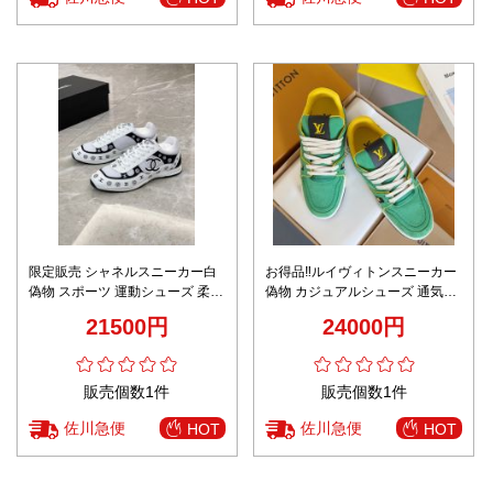
限定販売 シャネルスニーカー白
お得品‼ルイヴィトンスニーカー
偽物 スポーツ 運動シューズ 柔軟
偽物 カジュアルシューズ 通気性
男女兼用 シンプル ホワイト
いい 運動 ランニング 柔軟 グリ
21500円
24000円
ーン
販売個数1件
販売個数1件
佐川急便
佐川急便
HOT
HOT