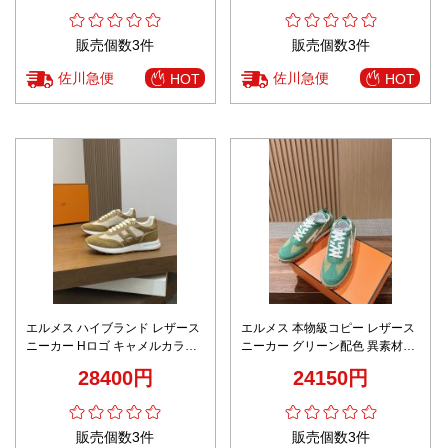
販売個数3件
販売個数3件
佐川急便
佐川急便
HOT
HOT
エルメス ハイブランド レザース
エルメス 本物級コピー レザース
ニーカー Hロゴ キャメルカラー
ニーカー グリーン配色 異素材コ
上質仕上げ
ンビ設計 圧倒的な再現度
28400円
24150円
販売個数3件
販売個数3件