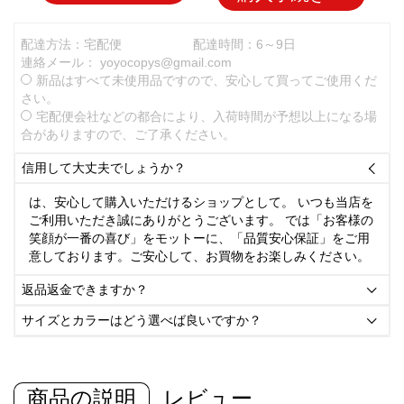
配達方法：宅配便
配達時間：6～9日
連絡メール：
yoyocopys@gmail.com
新品はすべて未使用品ですので、安心して買ってご使用くだ
さい。
宅配便会社などの都合により、入荷時間が予想以上になる場
合がありますので、ご了承ください。
信用して大丈夫でしょうか？

は、安心して購入いただけるショップとして。 いつも当店を
ご利用いただき誠にありがとうございます。 では「お客様の
笑顔が一番の喜び」をモットーに、「品質安心保証」をご用
意しております。ご安心して、お買物をお楽しみください。
返品返金できますか？

サイズとカラーはどう選べば良いですか？

商品の説明
レビュー