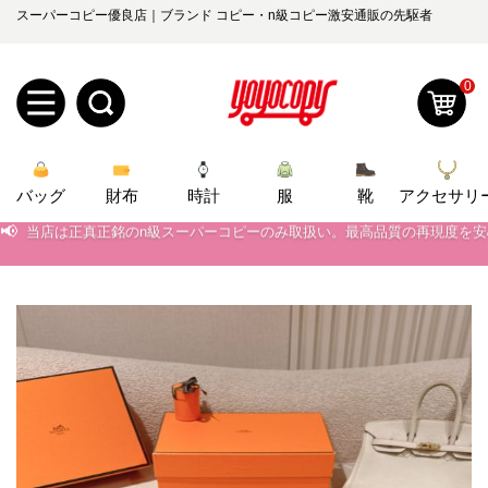
スーパーコピー優良店｜ブランド コピー・n級コピー激安通販の先駆者
0
新
バッグ
規
ロ
財布
時計
服
靴
アクセサリ
📢
当店は正真正銘のn級スーパーコピーのみ取扱い。最高品質の再現度を
📢
2026春の新作続々更新中！期間中のご注文でお得な割引をご利用いただ
ユ
グ
📢
新作入荷！ルイ・ヴィトンスーパーコピー バッグ最新モデルが登場。上
0
ー
イ
📢
当店は正真正銘のn級スーパーコピーのみ取扱い。最高品質の再現度を
ザ
ン
オ
📢
2026春の新作続々更新中！期間中のご注文でお得な割引をご利用いただ
ー
ー
お
📢
新作入荷！ルイ・ヴィトンスーパーコピー バッグ最新モデルが登場。上
yoyocopys@gmail.com
登
ダ
知