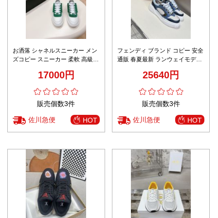
お洒落 シャネルスニーカー メン
フェンディ ブランド コピー 安全
ズコピー スニーカー 柔軟 高級品
通販 春夏最新 ランウェイモデル
カジュアルシューズ 歩きやすい
スニーカー
17000円
25640円
グリーン
販売個数3件
販売個数3件
佐川急便
佐川急便
HOT
HOT