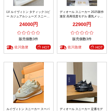
LV ルイヴィトン タティックコピ
ディオール スニーカー 2025新作
ー カジュアルシューズ スニーカ
激安 高再現度モデル 通気メッシ
ー スポーツ 運動 プリント ブラ
ュ仕様 上質レザー使用 精密ディ
24000円
22900円
ック
テール 即納対応
販売個数3件
販売個数3件
佐川急便
佐川急便
HOT
HOT
ルイヴィトン スニーカー スーパ
ディオール スニーカー 定番モデ