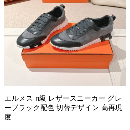
録
ー
ら
アイフォーンケ
管
せ
2026人気特集
アクセサリー
衣装セット
住まい用品
スカーフ
バッグ
ズボン
ベルト
財布
時計
小物
服
靴
ース
理
最
新
製
品
エルメス n級 レザースニーカー グレ
お
ーブラック配色 切替デザイン 高再現
す
す
度
め
商