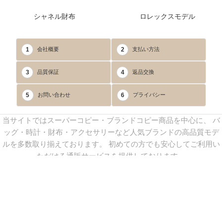
シャネル財布
ロレックスモデル
1
2
会社概要
支払い方法
3
4
品質保証
返品交換
5
6
お問い合わせ
プライバシー
当サイトではスーパーコピー・ブランドコピー商品を中心に、 バ
ッグ・時計・財布・アクセサリーなど人気ブランドの高品質モデ
ルを多数取り揃えております。 初めての方でも安心してご利用い
ただける通販サービスを提供しております。
連絡先：
yoyocopys@gmail.com
／ Line: yoyocopy ／ 店長：渡辺
実香 ／ 営業時間：08：30～23：30（24時間受付）
※当WEBサイト掲載写真の無断転載・外部利用を禁止します。
Copyright © 2013-2025
YOYOCOPY
All Rights Reserved.
sitemap