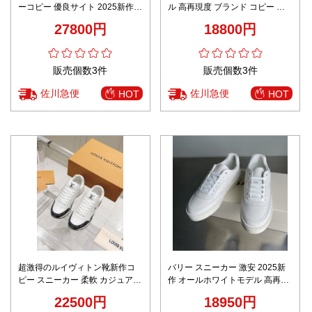
ーコピー 優良サイト 2025新作
ル 高再現度 ブランド コピー 精
高再現度 上質レザー使用 高級感
密ディテール 高級感仕上げ 本革
27800円
18800円
仕上げ ブランド コピー 激安 高
使用 安心サイト 日本倉庫 発送保
評価モデル
証
販売個数3件
販売個数3件
佐川急便
佐川急便
HOT
HOT
超激得のルイヴィトン靴新作コ
バリー スニーカー 激安 2025新
ピー スニーカー 柔軟 カジュアル
作 オールホワイトモデル 高再現
シューズ スポーツ メンズ ホワイ
度仕様 上質レザー仕立て 精密デ
22500円
18950円
ト
ィテール 追跡可能 発送保証