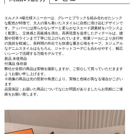
エルメス n級仕様スニーカーは、グレーとブラックを組み合わせたシック
な配色が特徴で、大人の落ち着いたスタイルに自然に溶け込むデザインで
す。アッパーには滑らかなレザーと柔らかなスエード調素材をバランスよ
く配置し、立体感と高級感を演出。高再現度を追求したディテールは、縫
製や切替ラインまで丁寧に仕上げられています。軽量ソールにより歩行時
の負担を軽減し、長時間の外出でも快適な履き心地をキープ。カジュアル
なデニムスタイルはもちろん、ジャケットコーデにも合わせやすく、幅広
いシーンで活躍する万能モデルです。
新品 未使用品
付属品 保存袋
弊社が全部の商品は実物を撮影しますが、ご安心して買っていただきます
ようお願い申し上げます。
※画像の商品は光の照射や角度により、実物と色味が異なる場合がござい
ます
品質保証：お届いた商品についてなにか問題がありましたらお気軽にご連
絡をお願い致します。