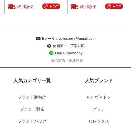
佐川急便
佐川急便
HOT
HOT
Eメール：
yoyocopys@gmail.com
信頼第一・丁寧対応
Line ID:yoyocopy
安心対応・迅速発送
人気カテゴリ一覧
人気ブランド
ブランド腕時計
ルイヴィトン
ブランド財布
グッチ
ブランドバッグ
ロレックス