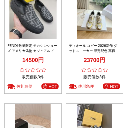
FENDI 数量限定 モカシンシュー
ディオール コピー 2026新作 ダ
ズ アメリカ偽物 カジュアル イタ
ッドスニーカー 限定配色 高再現
リア 運動 シンプル シューズ 高
度 精密ディテール 本革使用 高級
14500円
23700円
級感 花柄 ブラック
感仕上げ 安心サイト 追跡可能 発
送保証
販売個数3件
販売個数3件
佐川急便
佐川急便
HOT
HOT