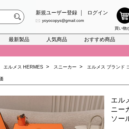
新規ユーザー登録
ログイン
yoyocopys@gmail.com
買い物
最新製品
人気商品
おすすめ商品
正銘のn級スーパーコピーのみ取扱い。最高品質の再現度を安心してお選
026春の新作続々更新中！期間中のご注文でお得な割引をご利用いただ
>
>
エルメス HERMES
スニーカー
エルメス ブランド 
イ・ヴィトンスーパーコピー バッグ最新モデルが登場。上質な仕上が
価
正銘のn級スーパーコピーのみ取扱い。最高品質の再現度を安心してお選
026春の新作続々更新中！期間中のご注文でお得な割引をご利用いただ
エル
イ・ヴィトンスーパーコピー バッグ最新モデルが登場。上質な仕上が
ニー
ソー