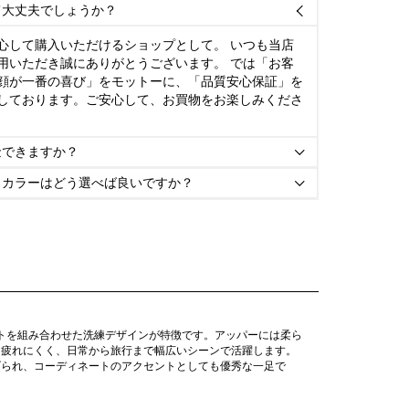
て大丈夫でしょうか？

心して購入いただけるショップとして。 いつも当店
用いただき誠にありがとうございます。 では「お客
顔が一番の喜び」をモットーに、「品質安心保証」を
しております。ご安心して、お買物をお楽しみくださ
金できますか？

とカラーはどう選べば良いですか？

ントを組み合わせた洗練デザインが特徴です。アッパーには柔ら
も疲れにくく、日常から旅行まで幅広いシーンで活躍します。
げられ、コーディネートのアクセントとしても優秀な一足で