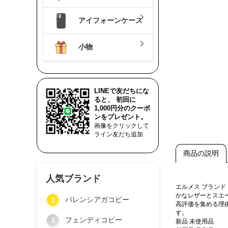
アイフォーンケース
小物
LINEで友だちにな
ると、 初回に
1,000円分のクーポ
ンをプレゼント。
画像をクリックして
ライン友だち追加
商品の説明
人気ブランド
エルメス ブラン
かなレザーとスエ
バレンシアガコピー
1
高評価を集める理
す。
フェンディコピー
2
新品 未使用品