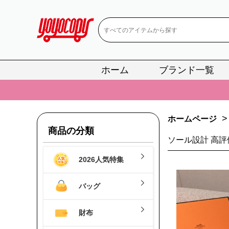
ホーム
ブランド一覧
📢
当店は正真
📢
2
>
ホームページ
📢
新作入荷！ル
商品の分類
ソール設計 高評
📢
当店は正真
2026人気特集
📢
2
📢
新作入荷！ル
バッグ
財布