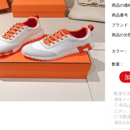
商品の価
商品番号：H
ブランド
商品の分
カラー：
数量：
配達方
連絡メ
新品
ださい
宅配
場合が