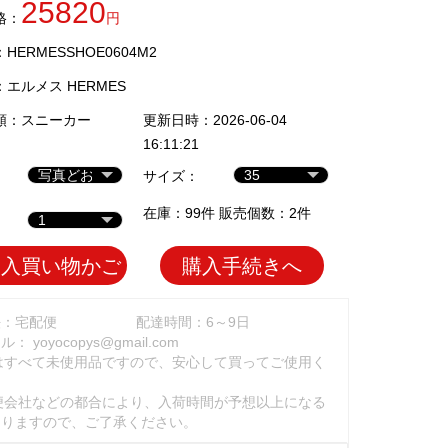
25820
格：
円
ERMESSHOE0604M2
：
エルメス HERMES
類：
スニーカー
更新日時：2026-06-04
16:11:21
サイズ：
在庫：99件 販売個数：2件
加入買い物かご
購入手続きへ
法：宅配便
配達時間：6～9日
ール：
yoyocopys@gmail.com
はすべて未使用品ですので、安心して買ってご使用く
。
便会社などの都合により、入荷時間が予想以上になる
ありますので、ご了承ください。