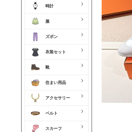
時計
服
ズボン
衣装セット
靴
住まい用品
アクセサリー
ベルト
スカーフ