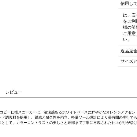
信用し
は、安
をご利
様の笑
ご用意
い。
返品返
サイズ
レビュー
ド コピー仕様スニーカーは、清潔感あるホワイトベースに鮮やかなオレンジアクセ
ード調素材を採用し、質感と耐久性を両立。軽量ソール設計により長時間の歩行で
由として、カラーコントラストの美しさと細部まで丁寧に再現された仕上がりが挙