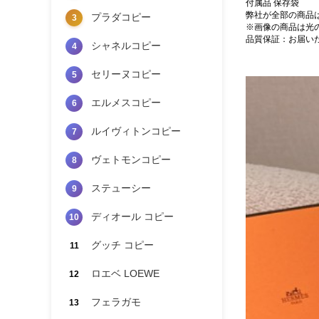
付属品 保存袋
弊社が全部の商品
プラダコピー
3
※画像の商品は光
品質保証：お届い
シャネルコピー
4
セリーヌコピー
5
エルメスコピー
6
ルイヴィトンコピー
7
ヴェトモンコピー
8
ステューシー
9
ディオール コピー
10
グッチ コピー
11
ロエベ LOEWE
12
フェラガモ
13