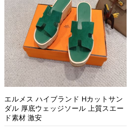
録
ー
ら
アイフォーンケ
管
せ
2026人気特集
アクセサリー
衣装セット
住まい用品
スカーフ
バッグ
ズボン
ベルト
財布
時計
小物
服
靴
ース
理
最
新
製
品
エルメス ハイブランド Hカットサン
お
ダル 厚底ウェッジソール 上質スエー
す
す
ド素材 激安
め
商