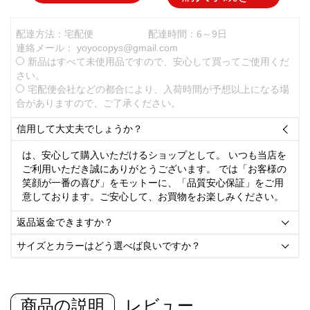
配達方法：宅配便
配達時間：6～9日
連絡メール：
yoyocopys@gmail.com
新品はすべて未使用品ですので、安心して買ってご使用くだ
さい。
宅配便会社などの都合により、入荷時間が予想以上になる場
合がありますので、ご了承ください。
信用して大丈夫でしょうか？

は、安心して購入いただけるショップとして。 いつも当店を
ご利用いただき誠にありがとうございます。 では「お客様の
笑顔が一番の喜び」をモットーに、「品質安心保証」をご用
意しております。ご安心して、お買物をお楽しみください。
返品返金できますか？

サイズとカラーはどう選べば良いですか？

商品の説明
レビュー