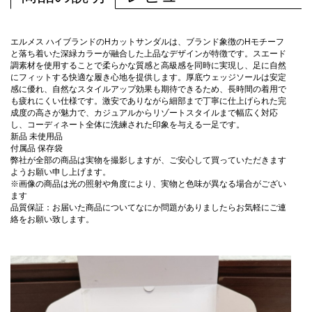
エルメス ハイブランドのHカットサンダルは、ブランド象徴のHモチーフ
と落ち着いた深緑カラーが融合した上品なデザインが特徴です。スエード
調素材を使用することで柔らかな質感と高級感を同時に実現し、足に自然
にフィットする快適な履き心地を提供します。厚底ウェッジソールは安定
感に優れ、自然なスタイルアップ効果も期待できるため、長時間の着用で
も疲れにくい仕様です。激安でありながら細部まで丁寧に仕上げられた完
成度の高さが魅力で、カジュアルからリゾートスタイルまで幅広く対応
し、コーディネート全体に洗練された印象を与える一足です。
新品 未使用品
付属品 保存袋
弊社が全部の商品は実物を撮影しますが、ご安心して買っていただきます
ようお願い申し上げます。
※画像の商品は光の照射や角度により、実物と色味が異なる場合がござい
ます
品質保証：お届いた商品についてなにか問題がありましたらお気軽にご連
絡をお願い致します。