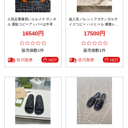
人気定番爆買いエルメス サンダ
超人気 バレンシアガサンダルサ
ル 通販コピーアッパーは牛革 イ
イズコピー ハイヒール 優雅レデ
タリア製の牛革ソール
ィ スリッパ ホワイト
16540円
17500円
販売個数1件
販売個数1件
佐川急便
佐川急便
HOT
HOT