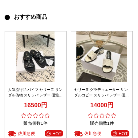
おすすめ商品
人気流行品 バイマ セリーヌ サン
セリーヌ グラディエーター サン
ダル偽物 スリッパ レザー 優雅レ
ダルコピー スリッパ レザー 優雅
ディ 滑り止め ブラック
レディ 高級感 ホワイト
16500円
14000円
販売個数1件
販売個数1件
佐川急便
佐川急便
HOT
HOT