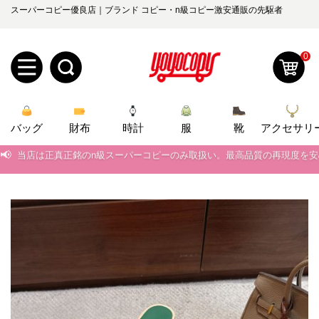
スーパーコピー優良店｜ブランド コピー・n級コピー激安通販の先駆者
0
新
バッグ
規
ロ
財布
時計
服
靴
アクセサリ
📢
当店は正真正銘のn級スーパーコピーのみ取扱い。最高品質の再現度を
ユ
グ
📢
2026春の新作続々更新中！期間中のご注文でお得な割引をご利用いただ
0
📢
新作入荷！ルイ・ヴィトンスーパーコピー バッグ最新モデルが登場。上
ー
イ
📢
当店は正真正銘のn級スーパーコピーのみ取扱い。最高品質の再現度を
ザ
ン
オ
📢
2026春の新作続々更新中！期間中のご注文でお得な割引をご利用いただ
ー
ー
お
📢
新作入荷！ルイ・ヴィトンスーパーコピー バッグ最新モデルが登場。上
yoyocopys@gmail.com
登
ダ
知