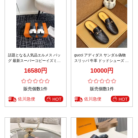
話題となる人気品エルメス バッ
gucci アディダス サンダル偽物
グ 最新スーパーコピーイズミー
スリッパ 牛革 ドッドシューズ 紳
ルシリーズ カップル向けモデル
士靴 イタリア カジュアル 脱ぎ履
16580円
10000円
きやすい ブラック
販売個数1件
販売個数1件
佐川急便
佐川急便
HOT
HOT