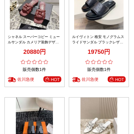
シャネル スーパーコピー ミュー
ルイヴィトン 格安 モノグラムス
ルサンダル カメリア装飾デザイ
ライドサンダル ブラックレザー
ン ローヒール仕様 上質感
丁寧な縫製
20880円
19750円
販売個数1件
販売個数1件
佐川急便
佐川急便
HOT
HOT