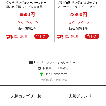
グッチ サンダルスーパーコピー
プラダ n級 サンダル ロゴデザイ
厚い底 美脚 シンプル 超軽量 ス
ン レザーストラップ ミニヒール
リッパ 静音防滑 芸術感 ブラック
モデル 高評価
9500円
22300円
販売個数1件
販売個数1件
佐川急便
佐川急便
HOT
HOT
Eメール：
yoyocopys@gmail.com
信頼第一・丁寧対応
Line ID:yoyocopy
安心対応・迅速発送
人気カテゴリ一覧
人気ブランド