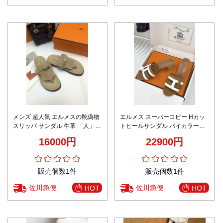
メンズ 超人気 エルメスの靴偽物
エルメス スーパーコピー Hカッ
スリッパ サンダル 牛革 「人」の
トヒールサンダル バイカラーデ
形 男女兼用 らくだ色
ザイン 上質レザー仕上げ 細部ま
16000円
22900円
で忠実
販売個数1件
販売個数1件
佐川急便
佐川急便
HOT
HOT