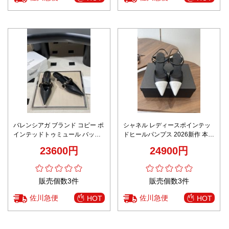
バレンシアガ ブランド コピー ポ
シャネル レディースポインテッ
インテッドトゥミュール バック
ドヒールパンプス 2026新作 本物
ル装飾 クラシックデザイン 激安
級コピー 高級レベル仕様 精密デ
23600円
24900円
ィテール 上質感仕上げ 安心日本
倉庫発送 追跡可能配送 レビュー
高リピ率
販売個数3件
販売個数3件
佐川急便
佐川急便
HOT
HOT