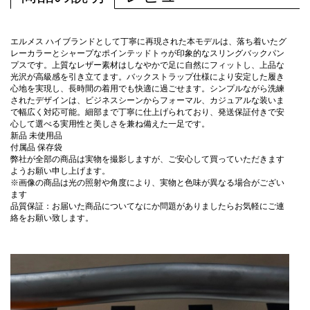
エルメス ハイブランドとして丁寧に再現された本モデルは、落ち着いたグ
レーカラーとシャープなポインテッドトゥが印象的なスリングバックパン
プスです。上質なレザー素材はしなやかで足に自然にフィットし、上品な
光沢が高級感を引き立てます。バックストラップ仕様により安定した履き
心地を実現し、長時間の着用でも快適に過ごせます。シンプルながら洗練
されたデザインは、ビジネスシーンからフォーマル、カジュアルな装いま
で幅広く対応可能。細部まで丁寧に仕上げられており、発送保証付きで安
心して選べる実用性と美しさを兼ね備えた一足です。
新品 未使用品
付属品 保存袋
弊社が全部の商品は実物を撮影しますが、ご安心して買っていただきます
ようお願い申し上げます。
※画像の商品は光の照射や角度により、実物と色味が異なる場合がござい
ます
品質保証：お届いた商品についてなにか問題がありましたらお気軽にご連
絡をお願い致します。