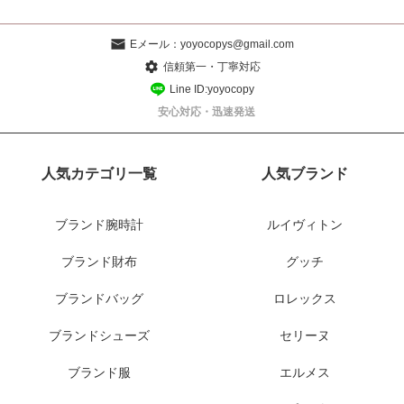
Eメール：
yoyocopys@gmail.com
信頼第一・丁寧対応
Line ID:yoyocopy
安心対応・迅速発送
人気カテゴリ一覧
人気ブランド
ブランド腕時計
ルイヴィトン
ブランド財布
グッチ
ブランドバッグ
ロレックス
ブランドシューズ
セリーヌ
ブランド服
エルメス