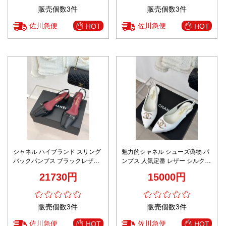
販売個数3件
販売個数3件
佐川急便
佐川急便
HOT
HOT
シャネル ハイブランド スリング
魅力的シャネル シューズ偽物 パ
バックパンプス ブラックレザー
ンプス 人気定番 レザー シルク表
ポインテッドトゥ設計 精密ディ
面 レディース ホワイト
21730円
15000円
テール
販売個数3件
販売個数3件
佐川急便
佐川急便
HOT
HOT