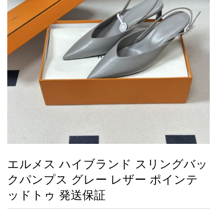
録
ー
ら
アイフォーンケ
管
せ
2026人気特集
アクセサリー
衣装セット
住まい用品
スカーフ
バッグ
ズボン
ベルト
財布
時計
小物
服
靴
ース
理
最
新
製
品
エルメス ハイブランド スリングバッ
お
クパンプス グレー レザー ポインテ
す
す
ッドトゥ 発送保証
め
商