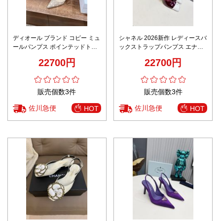
ディオール ブランド コピー ミュ
シャネル 2026新作 レディースバ
ールパンプス ポインテッドトゥ
ックストラップパンプス エナメ
刺繍チュールデザイン 安心サイ
ルデザイン 高級感仕上げ 精密デ
22700円
22700円
ト
ィテール 安心サイト スーパーコ
ピー エレガントヒール
販売個数3件
販売個数3件
佐川急便
佐川急便
HOT
HOT