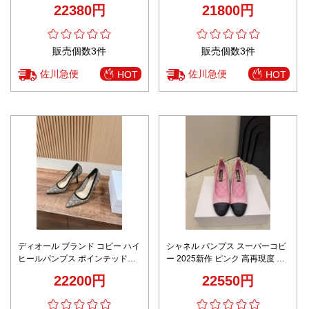
テッドトゥレザー 上質感モデル
レザー 上質感モデル 発送保証
22380円
21800円
即納対応
販売個数3件
販売個数3件
佐川急便
佐川急便
HOT
HOT
ディオール ブランド コピー ハイ
シャネル パンプス スーパーコピ
ヒールパンプス ポインテッドト
ー 2025新作 ピンク 高再現度 高
ゥレースデザイン 定番
級感仕上げ パールヒール 丁寧な
22200円
22550円
縫製 安心サイト