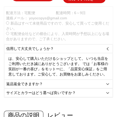
配達方法：宅配便
配達時間：6～9日
連絡メール：
yoyocopys@gmail.com
新品はすべて未使用品ですので、安心して買ってご使用くだ
さい。
宅配便会社などの都合により、入荷時間が予想以上になる場
合がありますので、ご了承ください。
信用して大丈夫でしょうか？

は、安心して購入いただけるショップとして。 いつも当店を
ご利用いただき誠にありがとうございます。 では「お客様の
笑顔が一番の喜び」をモットーに、「品質安心保証」をご用
意しております。ご安心して、お買物をお楽しみください。
返品返金できますか？

サイズとカラーはどう選べば良いですか？

商品の説明
レビュー