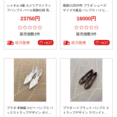
シャネル n級 カメリアストラッ
最新の2024年 プラダ シューズ
プパンプス パール装飾仕様 高品
サイズＮ級品 パンプス ハイヒー
質
ル 本革 8㎝ヒール 優雅 高品質 パ
23750円
16000円
ープル
販売個数3件
販売個数3件
佐川急便
佐川急便
HOT
HOT
プラダ 本物級コピー パンプス バ
プラダ ハイブランド パンプス ス
ックストラップデザイン ポイン
トラップデザイン ラウンドトゥ