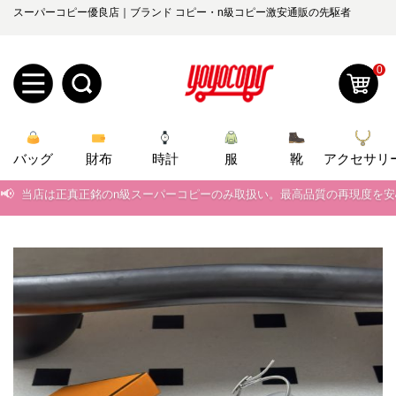
スーパーコピー優良店｜ブランド コピー・n級コピー激安通販の先駆者
0
新
バッグ
規
ロ
財布
時計
服
靴
アクセサリ
📢
当店は正真正銘のn級スーパーコピーのみ取扱い。最高品質の再現度を
ユ
グ
📢
2026春の新作続々更新中！期間中のご注文でお得な割引をご利用いただ
0
ー
イ
📢
新作入荷！ルイ・ヴィトンスーパーコピー バッグ最新モデルが登場。上
ザ
ン
📢
当店は正真正銘のn級スーパーコピーのみ取扱い。最高品質の再現度を
オ
📢
2026春の新作続々更新中！期間中のご注文でお得な割引をご利用いただ
ー
ー
お
yoyocopys@gmail.com
📢
新作入荷！ルイ・ヴィトンスーパーコピー バッグ最新モデルが登場。上
登
ダ
知