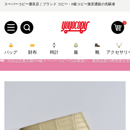
スーパーコピー優良店｜ブランド コピー・n級コピー激安通販の先駆者
0
新
バッグ
規
ロ
財布
時計
服
靴
アクセサリ
📢
当店は正真正銘のn級スーパーコピーのみ取扱い。最高品質の再現度を
ユ
グ
📢
2026春の新作続々更新中！期間中のご注文でお得な割引をご利用いただ
📢
0
新作入荷！ルイ・ヴィトンスーパーコピー バッグ最新モデルが登場。上
ー
イ
📢
当店は正真正銘のn級スーパーコピーのみ取扱い。最高品質の再現度を
ザ
ン
オ
📢
2026春の新作続々更新中！期間中のご注文でお得な割引をご利用いただ
ー
ー
お
📢
新作入荷！ルイ・ヴィトンスーパーコピー バッグ最新モデルが登場。上
yoyocopys@gmail.com
登
ダ
知