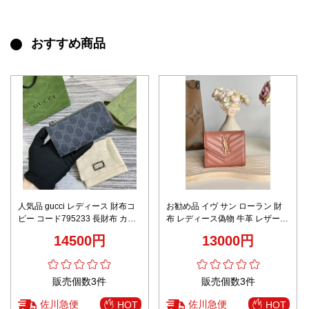
おすすめ商品
人気品 gucci レディース 財布コ
お勧め品 イヴ サン ローラン 財
ピー コード795233 長財布 カー
布 レディース偽物 牛革 レザー
ド入れ 花柄 大容量 本革 目を引
三つ折り財布 シンプル 403943
14500円
13000円
く存在感 ブルー
ピンク
販売個数3件
販売個数3件
佐川急便
佐川急便
HOT
HOT