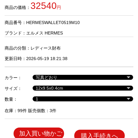
品
32540
商品の価格：
円
商品番号：HERMESWALLET0519M10
人
気
ブランド：
エルメス HERMES
商
品
商品の分類：
レディース財布
更新日時：2026-05-19 18:21:38
セ
ー
カラー：
ル
商
サイズ：
品
数量：
在庫：99件 販売個数：3件
加入買い物かご
購入手続きへ