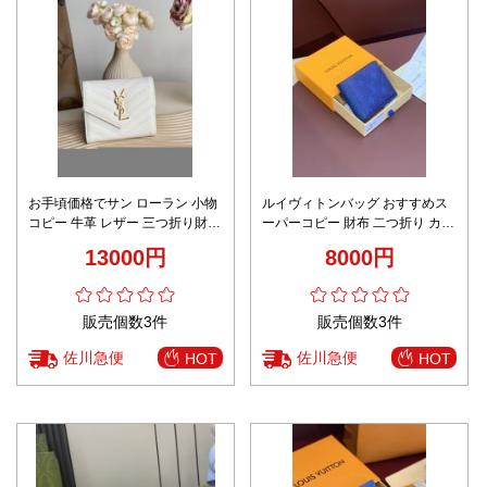
お手頃価格でサン ローラン 小物
ルイヴィトンバッグ おすすめス
コピー 牛革 レザー 三つ折り財布
ーパーコピー 財布 二つ折り カー
シンプル 403943 ホワイト
トバッグ シンプル 花柄 人気品
13000円
8000円
ブルー
販売個数3件
販売個数3件
佐川急便
佐川急便
HOT
HOT