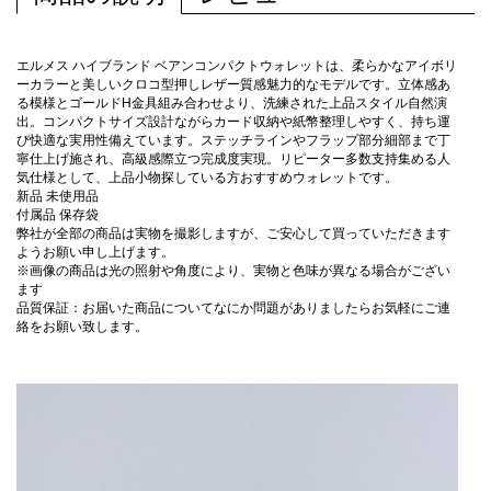
エルメス ハイブランド ベアンコンパクトウォレットは、柔らかなアイボリ
ーカラーと美しいクロコ型押しレザー質感魅力的なモデルです。立体感あ
る模様とゴールドH金具組み合わせより、洗練された上品スタイル自然演
出。コンパクトサイズ設計ながらカード収納や紙幣整理しやすく、持ち運
び快適な実用性備えています。ステッチラインやフラップ部分細部まで丁
寧仕上げ施され、高級感際立つ完成度実現。リピーター多数支持集める人
気仕様として、上品小物探している方おすすめウォレットです。
新品 未使用品
付属品 保存袋
弊社が全部の商品は実物を撮影しますが、ご安心して買っていただきます
ようお願い申し上げます。
※画像の商品は光の照射や角度により、実物と色味が異なる場合がござい
ます
品質保証：お届いた商品についてなにか問題がありましたらお気軽にご連
絡をお願い致します。