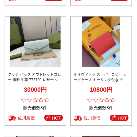
グッチ バッグ アウトレットコピ
ルイヴィトン スーパーコピー カ
ー 優雅 牛革 772791 レザー シン
ードケース キーリング付き モノ
プル 手持ちバッグ 長い財布 グリ
グラムエンボス 高級レベル仕様
30000円
10800円
ーン
販売個数3件
販売個数3件
佐川急便
佐川急便
HOT
HOT