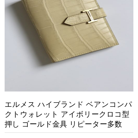
録
ー
ら
アイフォーンケ
管
せ
2026人気特集
アクセサリー
衣装セット
住まい用品
スカーフ
バッグ
ズボン
ベルト
財布
時計
小物
服
靴
ース
理
最
新
製
品
エルメス ハイブランド ベアンコンパ
お
クトウォレット アイボリークロコ型
す
す
押し ゴールド金具 リピーター多数
め
商