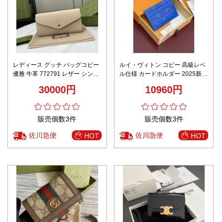
レディース グッチ バッグコピー
ルイ・ヴィトン コピー 高級レベ
優雅 牛革 772791 レザー シンプ
ル仕様 カードホルダー 2025新作
ル 手持ちバッグ 長い財布 ブラウ
圧倒的な再現度 精密ディテール
30000円
10960円
ン
数量限定入荷
販売個数3件
販売個数3件
佐川急便
佐川急便
HOT
HOT