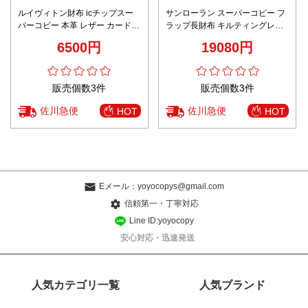
ルイヴィトン財布 icチップスー
サンローラン スーパーコピー フ
パーコピー 本革 レザー カードケ
ラップ長財布 キルティングレザ
ース m13403 ブラック
ー ゴールドロゴ 安心サイト
6500円
19080円
販売個数3件
販売個数3件
佐川急便
佐川急便
HOT
HOT
Eメール：
yoyocopys@gmail.com
信頼第一・丁寧対応
Line ID:yoyocopy
安心対応・迅速発送
人気カテゴリ一覧
人気ブランド