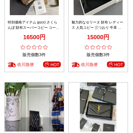
特別価格アイテム gucci さくら
魅力的なセリーヌ 財布 レディー
んぼ 財布スーパーコピー コード
ス 人気コピー 三つおり 牛革 レ
644334 三つ折り 牛革 レザー 財
ザー 人気 ショット ブラック
16500円
15000円
布 花柄 ブラウン
販売個数3件
販売個数3件
佐川急便
佐川急便
HOT
HOT