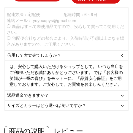
配達方法：宅配便
配達時間：6～9日
連絡メール：
yoyocopys@gmail.com
新品はすべて未使用品ですので、安心して買ってご使用くだ
さい。
宅配便会社などの都合により、入荷時間が予想以上になる場
合がありますので、ご了承ください。
信用して大丈夫でしょうか？

は、安心して購入いただけるショップとして。 いつも当店を
ご利用いただき誠にありがとうございます。 では「お客様の
笑顔が一番の喜び」をモットーに、「品質安心保証」をご用
意しております。ご安心して、お買物をお楽しみください。
返品返金できますか？

サイズとカラーはどう選べば良いですか？

商品の説明
レビュー