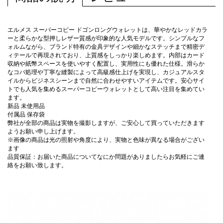
エルメス スーパーコピー ドゴンロングウォレットは、華やかなレッドカラ
ーと柔らかな型押しレザー質感が印象的な人気モデルです。シンプルなフ
ォルムながら、ブランド特有の金具デザインや細かなステッチまで精密デ
ィテールで再現されており、上質感をしっかり楽しめます。内部はカード
収納や紙幣スペースを使いやすく配置し、実用性にも優れた仕様。滑らか
なコバ処理や丁寧な縫製によって高級感仕上げを実現し、カジュアルスタ
イルからビジネスシーンまで自然に合わせやすいアイテムです。安心サイ
トでも人気を集めるスーパーコピーウォレットとして高い注目を集めてい
ます。
新品 未使用品
付属品 保存袋
弊社が全部の商品は実物を撮影しますが、ご安心して買っていただきます
ようお願い申し上げます。
※画像の商品は光の照射や角度により、実物と色味が異なる場合がござい
ます
品質保証：お届いた商品についてなにか問題がありましたらお気軽にご連
絡をお願い致します。