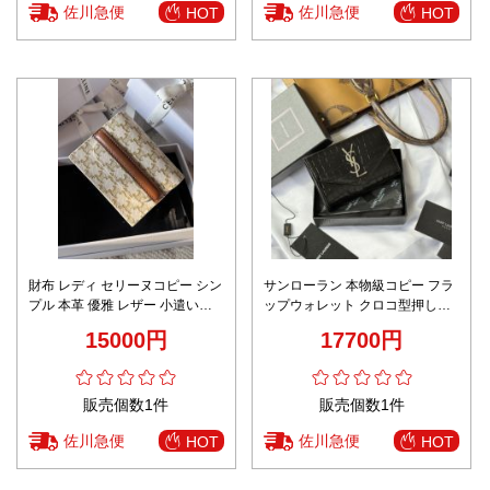
佐川急便
佐川急便
HOT
HOT
財布 レディ セリーヌコピー シン
サンローラン 本物級コピー フラ
プル 本革 優雅 レザー 小遣い
ップウォレット クロコ型押しレ
10E242 花柄 ホワイト
ザー 精密ディテール 高品質
15000円
17700円
販売個数1件
販売個数1件
佐川急便
佐川急便
HOT
HOT