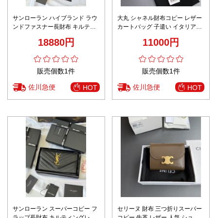
サンローラン ハイブランド ラウ
大丸 シャネル財布コピー レザー
ンドファスナー長財布 キルティ
カートバッグ 子遣い イタリア革
ングレザー 大容量設計 高級感仕
3176 シンプル シャネル風 ベー
18880円
11000円
上げ
ジュ色
販売個数1件
販売個数1件
佐川急便
佐川急便
HOT
HOT
サンローラン スーパーコピー フ
セリーヌ 財布 三つ折りスーパー
ラップ長財布 キルティングレザ
コピー 牛革 レザー 人気 ショッ