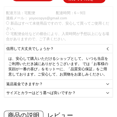
配達方法：宅配便
配達時間：6～9日
連絡メール：
yoyocopys@gmail.com
新品はすべて未使用品ですので、安心して買ってご使用くだ
さい。
宅配便会社などの都合により、入荷時間が予想以上になる場
合がありますので、ご了承ください。
信用して大丈夫でしょうか？

は、安心して購入いただけるショップとして。 いつも当店を
ご利用いただき誠にありがとうございます。 では「お客様の
笑顔が一番の喜び」をモットーに、「品質安心保証」をご用
意しております。ご安心して、お買物をお楽しみください。
返品返金できますか？

サイズとカラーはどう選べば良いですか？

商品の説明
レビュー