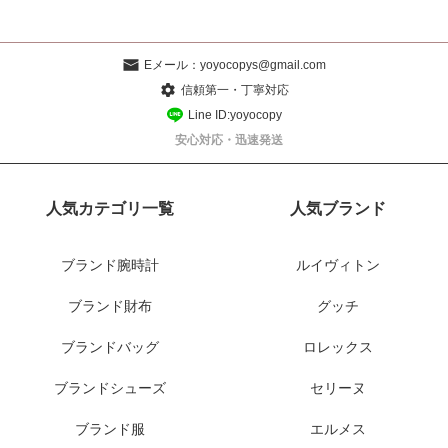
Eメール：
yoyocopys@gmail.com
信頼第一・丁寧対応
Line ID:yoyocopy
安心対応・迅速発送
人気カテゴリ一覧
人気ブランド
ブランド腕時計
ルイヴィトン
ブランド財布
グッチ
ブランドバッグ
ロレックス
ブランドシューズ
セリーヌ
ブランド服
エルメス