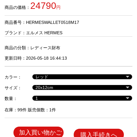
品
24790
商品の価格：
円
商品番号：HERMESWALLET0518M17
人
気
ブランド：
エルメス HERMES
商
品
商品の分類：
レディース財布
更新日時：2026-05-18 16:44:13
セ
ー
カラー：
ル
商
サイズ：
品
数量：
在庫：99件 販売個数：1件
加入買い物かご
購入手続きへ