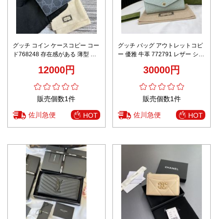
グッチ コイン ケースコピー コー
グッチ バッグ アウトレットコピ
ド768248 存在感がある 薄型 軽
ー 優雅 牛革 772791 レザー シン
量 カードケース 青い花柄 ブルー
プル 手持ちバッグ 長い財布 グリ
12000円
30000円
ーン
販売個数1件
販売個数1件
佐川急便
佐川急便
HOT
HOT