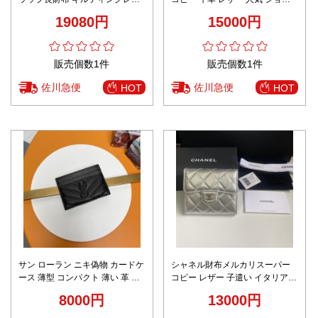
ー ゴールドロゴ 安心サイト
ト グレー
19080円
15000円
販売個数1件
販売個数1件
佐川急便
佐川急便
HOT
HOT
サン ローラン ニキ偽物 カードケ
シャネル財布メルカリスーパー
ース 薄型 コンパクト 薄い 革 カ
コピー レザー 子遣い イタリア革
ード入れ 423291 ブラック
シャネル風 日常品 A82288 三つ
8000円
13000円
折り シルバー