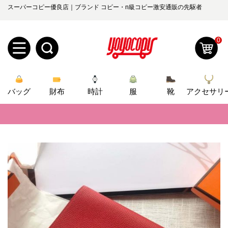
スーパーコピー優良店｜ブランド コピー・n級コピー激安通販の先駆者
0
新
バッグ
規
ロ
財布
時計
服
靴
アクセサリ
📢
当店は正真正銘のn級スーパーコピーのみ取扱い。最高品質の再現度を
ユ
グ
📢
2026春の新作続々更新中！期間中のご注文でお得な割引をご利用いただ
0
ー
イ
📢
新作入荷！ルイ・ヴィトンスーパーコピー バッグ最新モデルが登場。上
ザ
ン
オ
📢
当店は正真正銘のn級スーパーコピーのみ取扱い。最高品質の再現度を
ー
📢
2026春の新作続々更新中！期間中のご注文でお得な割引をご利用いただ
ー
お
yoyocopys@gmail.com
登
📢
新作入荷！ルイ・ヴィトンスーパーコピー バッグ最新モデルが登場。上
ダ
知