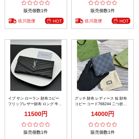
販売個数1件
販売個数1件
佐川急便
佐川急便
HOT
HOT
イブ サン ローラン 財布コピー
グッチ 財布 レディース 短 財布
フリップレザー財布 ロング 牛革
コピー コード768244 二つ折り
レザー 品質保証 ブラック
カード入れ 花柄 品質保証 薄い
11500円
14000円
グレイ裏 ブルー
販売個数1件
販売個数1件