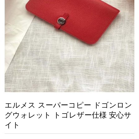
録
ー
ら
アイフォーンケ
管
せ
2026人気特集
アクセサリー
衣装セット
住まい用品
スカーフ
バッグ
ズボン
ベルト
財布
時計
小物
服
靴
ース
理
最
新
製
品
エルメス スーパーコピー ドゴンロン
お
グウォレット トゴレザー仕様 安心サ
す
す
イト
め
商